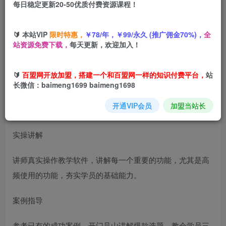
每日稳定更新20-50优质付费资源课程！
您当前未登录！建议登陆后购买，可保存购买订单
🔰 本站VIP
限时特惠，
￥78/年，￥99/永久 (推广佣金70%)，
全
三维地图视频制作教程，大V全程实操，解读百W爆款密码
站资源免费下载，
每天更新，欢迎加入！
🔰
百盟网开放加盟，搭建一个和百盟网一样的知识付费平台，
站
长微信：baimeng1699 baimeng1698
开通VIP会员
加盟当站长
教学特色
实操讲解
讲师真实操作教学软件，讲解每一个重要的功能，尤其是高
频使用的功能，夯实学员的基础能力。
案例指导
参考已有的成功案例，开门见山讲解爆款选题，教会学员三