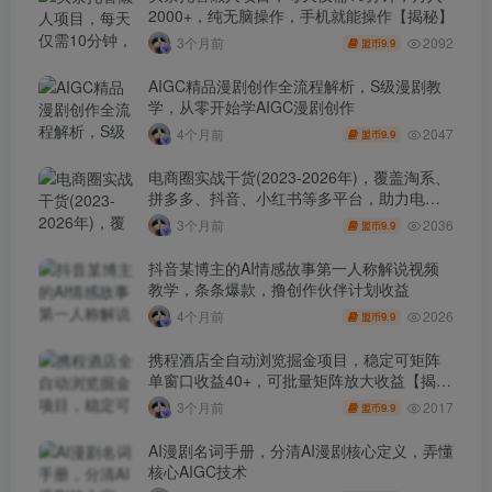
2000+，纯无脑操作，手机就能操作【揭秘】
2092
3个月前
9.9
盟币
AIGC精品漫剧创作全流程解析，S级漫剧教
学，从零开始学AIGC漫剧创作
2047
4个月前
9.9
盟币
电商圈实战干货(2023-2026年)，覆盖淘系、
拼多多、抖音、小红书等多平台，助力电商
人避开坑、提效率、稳盈利(更新4月)
2036
3个月前
9.9
盟币
抖音某博主的AI情感故事第一人称解说视频
教学，条条爆款，撸创作伙伴计划收益
2026
4个月前
9.9
盟币
携程酒店全自动浏览掘金项目，稳定可矩阵
单窗口收益40+，可批量矩阵放大收益【揭
秘】
2017
3个月前
9.9
盟币
AI漫剧名词手册，分清AI漫剧核心定义，弄懂
核心AIGC技术