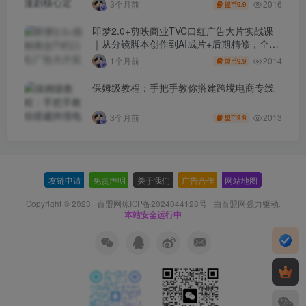
2016
3个月前
9.9
盟币
即梦2.0+剪映商业TVC口红广告大片实战课
｜从分镜脚本创作到AI成片+后期精修，全流
程打造品牌级产品广告
2014
1个月前
9.9
盟币
保姆级教程：手把手教你搭建跨境电商专线
2013
3个月前
9.9
盟币
友链申请
-
免责声明
-
关于我们
-
广告合作
-
网站地图
Copyright © 2023 ·
百盟网琼ICP备2024044128号
· 由
百盟网
强力驱动.
本站安全运行中