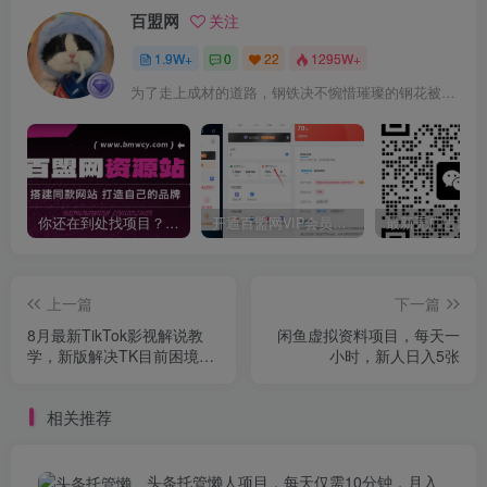
百盟网
关注
1.9W+
0
22
1295W+
为了走上成材的道路，钢铁决不惋惜璀璨的钢花被遗弃
你还在到处找项目？还在当韭菜？我靠卖项目一个月收入5万+，曾经我也是个失败者。
开通百盟网VIP会员，尊享全站资源免费下载，享70%的推广提成！！【限时五折优惠】
上一篇
下一篇
8月最新TikTok影视解说教
闲鱼虚拟资料项目，每天一
学，新版解决TK目前困境，
小时，新人日入5张
流量大，收益高
相关推荐
头条托管懒人项目，每天仅需10分钟，月入