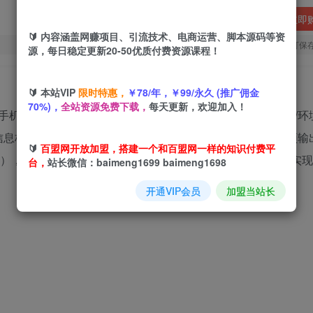
立即
🔰 内容涵盖网赚项目、引流技术、电商运营、脚本源码等资
您当前未登录！建议登陆后购买，可保
源，每日稳定更新20-50优质付费资源课程！
🔰 本站VIP
限时特惠，
￥78/年，￥99/永久 (推广佣金
70%)，
全站资源免费下载，
每天更新，欢迎加入！
手机端双平台操作。课程分为5大模块：软件准备（工具安装/环
信息标准化）、案例实战（博兴-济南等线路动画制作）、视频输
🔰
百盟网开放加盟，搭建一个和百盟网一样的知识付费平
送课程），帮助学员掌握从地理数据到动态可视化的全流程技术，实
台，
站长微信：baimeng1699 baimeng1698
开通VIP会员
加盟当站长