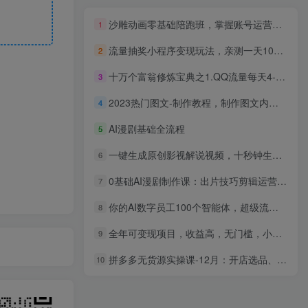
沙雕动画零基础陪跑班，掌握账号运营技巧，小白有电脑就能操作（价值668）
1
流量抽奖小程序变现玩法，亲测一天1000+不用起号当天见效
2
十万个富翁修炼宝典之1.QQ流量每天4-5小时，一天500-1000
3
2023热门图文-制作教程，制作图文内容详细教程，新手必看（30节课）
4
AI漫剧基础全流程
5
一键生成原创影视解说视频，十秒钟生成文案，解说，背景音乐视频成品
6
0基础AI漫剧制作课：出片技巧剪辑运营，起号创作付费变现
7
你的AI数字员工100个智能体，超级流量私房课，用AI找到新机会
8
全年可变现项目，收益高，无门槛，小游戏赛道，一天收益1k+,一个月收入顶别人半年的工资【揭秘】
9
拼多多无货源实操课-12月：开店选品、无需囤货、推广放大、原价上活动，轻松月入过万
10