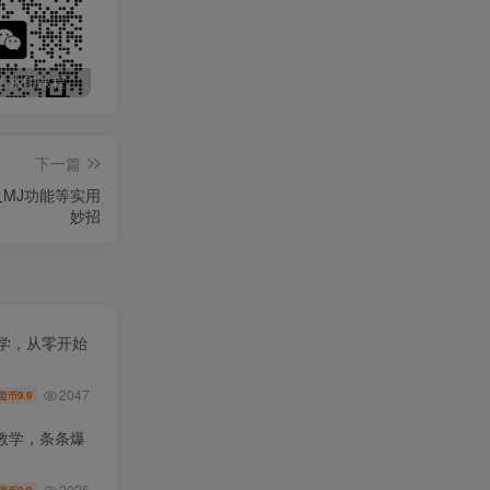
最新无广告水印课程资源 长期更新
免费投稿专区，先看要求在投稿！！！
头条托管懒人项目，每天仅需10分钟，月入2000+，纯无脑操作，手机就能操作【揭秘】
下一篇
MJ功能等实用
妙招
教学，从零开始
2047
9.9
盟币
教学，条条爆
2026