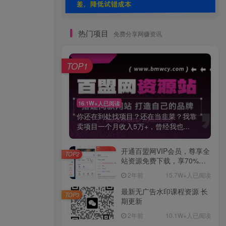
热门项目
免费分享网赚资讯
TOP1
16.1W+人已阅读
你还在到处找项目？还在当韭菜？我靠
卖项目一个月收入5万+，曾经我也...
开通百盟网VIP会员，尊享全
TOP2
站资源免费下载，享70%的
推广提成！！【限时五折优
2年前
15.7W+人已阅读
惠】
最新无广告水印课程资源 长
TOP3
期更新
2年前
10.1W+人已阅读