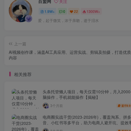
百盟网
关注
1.9W+
0
22
1300W+
爱，起于微笑，浓于亲吻，逝于泪水
上一篇
AI视频创作课，涵盖AI工具应用、运营实战、剪辑及拍摄，打造优
内容
相关推荐
头条托管懒人项目，每天仅需10分钟，月入2000
脑操作，手机就能操作【揭秘】
3个月前
9.9
盟币
电商圈实战干货(2023-2026年)，覆盖淘系、拼
音、小红书等多平台，助力电商人避开坑、提效
利(更新4月)
3个月前