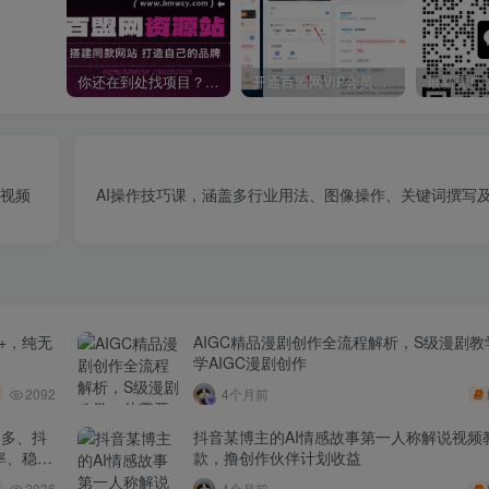
你还在到处找项目？还在当韭菜？我靠卖项目一个月收入5万+，曾经我也是个失败者。
开通百盟网VIP会员，尊享全站资源免费下载，享70%的推广提成！！【限时五折优惠】
质视频
AI操作技巧课，涵盖多行业用法、图像操作、关键词撰写及
+，纯无
AIGC精品漫剧创作全流程解析，S级漫剧
学AIGC漫剧创作
2092
4个月前
多多、抖
抖音某博主的AI情感故事第一人称解说视频
率、稳盈
款，撸创作伙伴计划收益
2036
4个月前