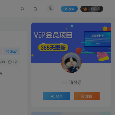
发布
开通会员
私信
680
12
程
Hi！请登录
登录
注册