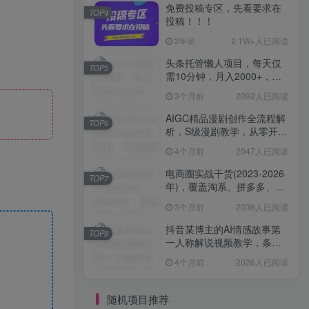
免费投稿专区，先看要求在
TOP4
投稿！！！
2年前
2.1W+人已阅读
头条托管懒人项目，每天仅
TOP5
需10分钟，月入2000+，纯
无脑操作，手机就能操作
3个月前
2092人已阅读
【揭秘】
AIGC精品漫剧创作全流程解
TOP6
析，S级漫剧教学，从零开始
学AIGC漫剧创作
4个月前
2047人已阅读
电商圈实战干货(2023-2026
TOP7
年)，覆盖淘系、拼多多、抖
音、小红书等多平台，助力
3个月前
2036人已阅读
电商人避开坑、提效率、稳
盈利(更新4月)
抖音某博主的AI情感故事第
TOP8
一人称解说视频教学，条条
爆款，撸创作伙伴计划收益
4个月前
2026人已阅读
随机项目推荐