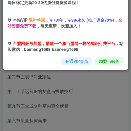
您当前未登录！建议登陆后购买，可保存购买订单
每日稳定更新20-50优质付费资源课程！
短视频赋能商业模式
，做一个能成交获客的IP
🔰 本站VIP
限时特惠，
￥78/年，￥99/永久 (推广佣金70%)，
全
站资源免费下载，
每天更新，欢迎加入！
🔰
百盟网开放加盟，搭建一个和百盟网一样的知识付费平台，
站
课程内容：
长微信：baimeng1699 baimeng1698
开通VIP会员
加盟当站长
第八节可复制的文案脚本结构
第二节三农IP商业定位
第二十节运营IP的复盘与投放技巧
第九节三农成交种草内容全解析
第六节流量从何而来