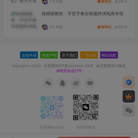
2014
1个月前
9.9
盟币
保姆级教程：手把手教你搭建跨境电商专线
2013
3个月前
9.9
盟币
友链申请
-
免责声明
-
关于我们
-
广告合作
-
网站地图
Copyright © 2023 ·
百盟网琼ICP备2024044128号
· 由
百盟网
强力驱动.
本站安全运行中
扫码加站长QQ
扫码加微信