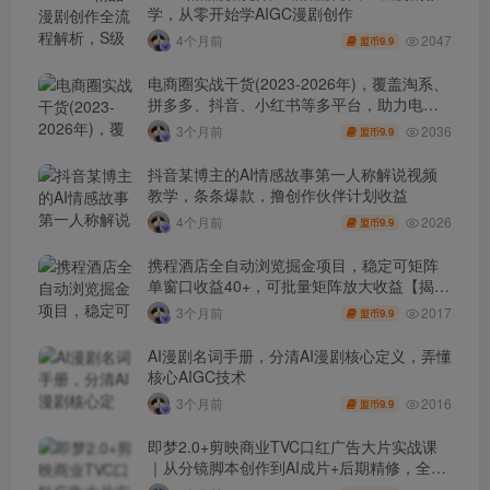
学，从零开始学AIGC漫剧创作
2047
4个月前
9.9
盟币
电商圈实战干货(2023-2026年)，覆盖淘系、
拼多多、抖音、小红书等多平台，助力电商
人避开坑、提效率、稳盈利(更新4月)
2036
3个月前
9.9
盟币
抖音某博主的AI情感故事第一人称解说视频
教学，条条爆款，撸创作伙伴计划收益
2026
4个月前
9.9
盟币
携程酒店全自动浏览掘金项目，稳定可矩阵
单窗口收益40+，可批量矩阵放大收益【揭
秘】
2017
3个月前
9.9
盟币
AI漫剧名词手册，分清AI漫剧核心定义，弄懂
核心AIGC技术
2016
3个月前
9.9
盟币
即梦2.0+剪映商业TVC口红广告大片实战课
｜从分镜脚本创作到AI成片+后期精修，全流
程打造品牌级产品广告