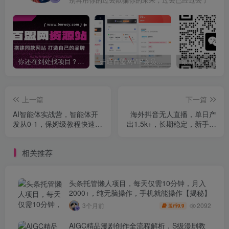
你还在到处找项目？还在当韭菜？我靠卖项目一个月收入5万+，曾经我也是个失败者。
开通百盟网VIP会员，尊享全站资源免费下载，享70%的推广提成！！【限时五折优惠】
上一篇
下一篇
AI智能体实战营，智能体开
海外抖音无人直播，单日产
发从0-1，保姆级教程快速掌
出1.5k+，长期稳定，新手可
握
玩，无脑操作【揭秘】
相关推荐
头条托管懒人项目，每天仅需10分钟，月入
2000+，纯无脑操作，手机就能操作【揭秘】
2092
3个月前
9.9
盟币
AIGC精品漫剧创作全流程解析，S级漫剧教