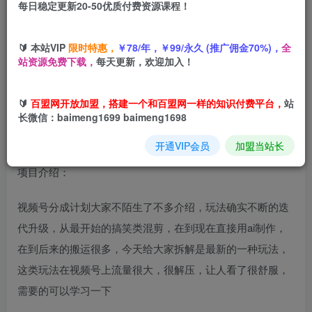
每日稳定更新20-50优质付费资源课程！
您当前未登录！建议登陆后购买，可保存购买订单
🔰 本站VIP
限时特惠，
￥78/年，￥99/永久 (推广佣金70%)，
全
拆解外面收费398的视频号分成计划新玩法，流量很大，每
站资源免费下载，
每天更新，欢迎加入！
天2张左右收益
🔰
百盟网开放加盟，搭建一个和百盟网一样的知识付费平台，
站
长微信：baimeng1699 baimeng1698
开通VIP会员
加盟当站长
项目介绍：
视频号分成计划大家不陌生了不多介绍，玩法确实不断的迭
代升级，从最开始的搞笑类混剪，在到现在直接用ai制作，
在到后来的搬运很多，今天给大家拆解是最新的一种玩法，
这类玩法在视频号上流量很大，很解压，让人看了很舒服，
需要的可以学习一下