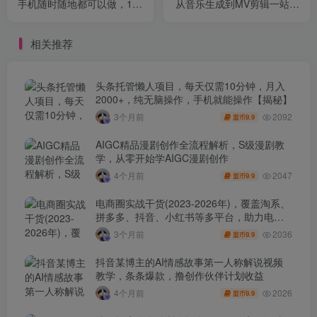
手机随时随地都可以做，10
从音乐生成到MV剪辑一站式
秒一单，单日收益400+【揭
搞定，打造属于自己的虚拟
秘】
歌手
相关推荐
头条托管懒人项目，每天仅需10分钟，月入
2000+，纯无脑操作，手机就能操作【揭秘】
2092
3个月前
9.9
盟币
AIGC精品漫剧创作全流程解析，S级漫剧教
学，从零开始学AIGC漫剧创作
2047
4个月前
9.9
盟币
电商圈实战干货(2023-2026年)，覆盖淘系、
拼多多、抖音、小红书等多平台，助力电商
人避开坑、提效率、稳盈利(更新4月)
2036
3个月前
9.9
盟币
抖音某博主的AI情感故事第一人称解说视频
教学，条条爆款，撸创作伙伴计划收益
2026
4个月前
9.9
盟币