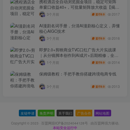
携程酒店全自动浏览掘金项目，稳定可矩阵
单窗口收益40+，可批量矩阵放大收益【揭
秘】
2017
3个月前
9.9
盟币
AI漫剧名词手册，分清AI漫剧核心定义，弄懂
核心AIGC技术
2016
3个月前
9.9
盟币
即梦2.0+剪映商业TVC口红广告大片实战课
｜从分镜脚本创作到AI成片+后期精修，全流
程打造品牌级产品广告
2014
1个月前
9.9
盟币
保姆级教程：手把手教你搭建跨境电商专线
2013
3个月前
9.9
盟币
友链申请
-
免责声明
-
关于我们
-
广告合作
-
网站地图
Copyright © 2023 ·
百盟网琼ICP备2024044128号
· 由
百盟网
强力驱动.
本站安全运行中