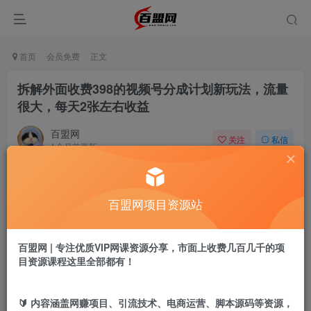
首页
会员免费
正文
拆解外面收费398的视频号分成计划新玩法，流量
很大，每天2张左右收益
百盟网
关注
私信
1个月前更新
660
4
付费阅读
百盟网项目资源站
拆解外面收费398的视频号分成计划新玩法，流量很大，每天2张左右收益
此内容为付费阅读，请付费后查看
9.9
百盟网 | 专注优质VIP网课资源分享，市面上收费几百几千的项
盟币
目资源课程这里全部都有！
免费
免费
年卡会员
永久会员
🔰 内容涵盖网赚项目、引流技术、电商运营、脚本源码等资源，
立即购买