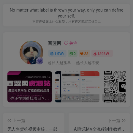
No matter what label is thrown your way, only you can define
your self.
不管你被贴上什么标签，只有你才能定义你自己
百盟网
关注
1.9W+
0
22
1293W+
越长大越孤单 ，越长大越不安
你还在到处找项目？还在当韭菜？我靠卖项目一个月收入5万+，曾经我也是个失败者。
开通百盟网VIP会员，尊享全站资源免费下载，享70%的推广提成！！【限时五折优惠】
上一篇
下一篇
无人售货机视频审核，一部
AI音乐MV全流程制作教程，