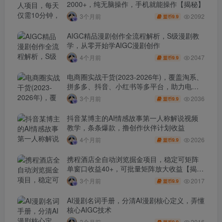
2000+，纯无脑操作，手机就能操作【揭秘】
2092
3个月前
9.9
盟币
AIGC精品漫剧创作全流程解析，S级漫剧教
学，从零开始学AIGC漫剧创作
2047
4个月前
9.9
盟币
电商圈实战干货(2023-2026年)，覆盖淘系、
拼多多、抖音、小红书等多平台，助力电商
人避开坑、提效率、稳盈利(更新4月)
2036
3个月前
9.9
盟币
抖音某博主的AI情感故事第一人称解说视频
教学，条条爆款，撸创作伙伴计划收益
2026
4个月前
9.9
盟币
携程酒店全自动浏览掘金项目，稳定可矩阵
单窗口收益40+，可批量矩阵放大收益【揭
秘】
2017
3个月前
9.9
盟币
AI漫剧名词手册，分清AI漫剧核心定义，弄懂
核心AIGC技术
2016
3个月前