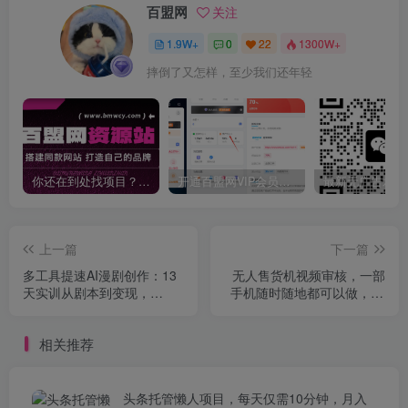
百盟网
关注
1.9W+
0
22
1300W+
摔倒了又怎样，至少我们还年轻
你还在到处找项目？还在当韭菜？我靠卖项目一个月收入5万+，曾经我也是个失败者。
开通百盟网VIP会员，尊享全站资源免费下载，享70%的推广提成！！【限时五折优惠】
上一篇
下一篇
多工具提速AI漫剧创作：13
无人售货机视频审核，一部
天实训从剧本到变现，
手机随时随地都可以做，10
SORA即梦wan2-2全工具实
秒一单，单日收益400+【揭
战
秘】
相关推荐
头条托管懒人项目，每天仅需10分钟，月入