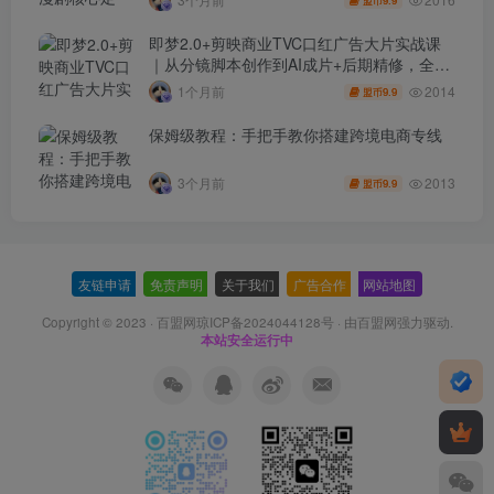
9.9
盟币
即梦2.0+剪映商业TVC口红广告大片实战课
｜从分镜脚本创作到AI成片+后期精修，全流
程打造品牌级产品广告
2014
1个月前
9.9
盟币
保姆级教程：手把手教你搭建跨境电商专线
2013
3个月前
9.9
盟币
友链申请
-
免责声明
-
关于我们
-
广告合作
-
网站地图
Copyright © 2023 ·
百盟网琼ICP备2024044128号
· 由
百盟网
强力驱动.
本站安全运行中