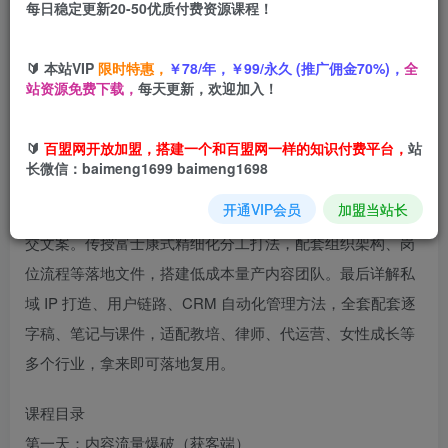
每日稳定更新20-50优质付费资源课程！
您当前未登录！建议登陆后购买，可保存购买订单
🔰 本站VIP
限时特惠，
￥78/年，￥99/永久 (推广佣金70%)，
全
站资源免费下载，
每天更新，欢迎加入！
本课程取自李割线下三天两夜实战大课完整资料，讲师拥有
🔰
百盟网开放加盟，搭建一个和百盟网一样的知识付费平台，
站
11 年互联网从业经验，操盘过千万级项目与 7 个短视频自营
长微信：baimeng1699 baimeng1698
盘。课程分成获客内容、团队搭建、私域变现三大模块，分
开通VIP会员
加盟当站长
享四维内容罗盘、多套人设与获客模板，借助 AI 批量生成成
交文案。传授富士康式精细化分工打法，配套组织架构、岗
位流程等落地文件，搭建低成本量产内容团队。最后详解私
域 IP 打造、用户链路、CRM 自动化管理方法，全套配套逐
字稿、笔记与课件，适配教培、律师、代运营、女性成长等
多个行业，拿来即可落地复用。
课程目录
第一天：内容流量爆破（获客端）