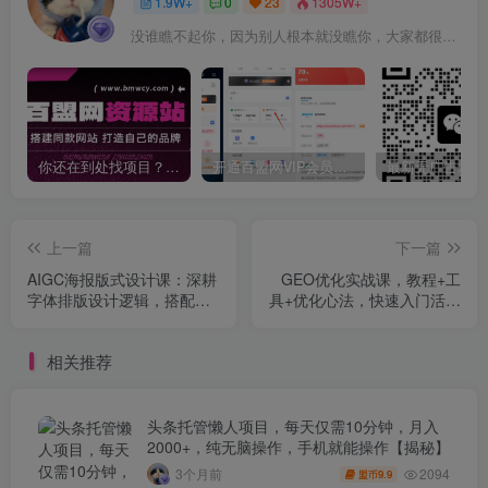
1.9W+
0
23
1305W+
没谁瞧不起你，因为别人根本就没瞧你，大家都很忙的
你还在到处找项目？还在当韭菜？我靠卖项目一个月收入5万+，曾经我也是个失败者。
开通百盟网VIP会员，尊享全站资源免费下载，享70%的推广提成！！【限时五折优惠】
上一篇
下一篇
AIGC海报版式设计课：深耕
GEO优化实战课，教程+工
字体排版设计逻辑，搭配海
具+优化心法，快速入门活学
量素材课件实现创意高效落
活用
地
相关推荐
头条托管懒人项目，每天仅需10分钟，月入
2000+，纯无脑操作，手机就能操作【揭秘】
2094
3个月前
9.9
盟币