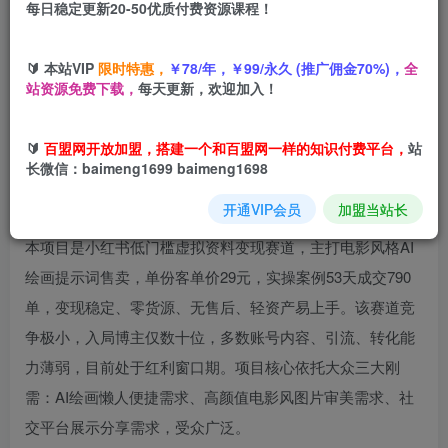
每日稳定更新20-50优质付费资源课程！
您当前未登录！建议登陆后购买，可保存购买订单
🔰 本站VIP
限时特惠，
￥78/年，￥99/永久 (推广佣金70%)，
全
小红书卖电影风格提示词，客单价29，50多天卖了790单，
站资源免费下载，
每天更新，欢迎加入！
小白直接抄作业！
🔰
百盟网开放加盟，搭建一个和百盟网一样的知识付费平台，
站
长微信：baimeng1699 baimeng1698
开通VIP会员
加盟当站长
本项目是小红书低门槛虚拟资料变现赛道，主打电影风格AI
绘画提示词售卖，单份客单价29元，实操案例53天成交790
单，变现稳定、零货源、无售后、轻资产易上手。该赛道竞
争极小，入局博主仅数十位，多数账号内容、引流、转化能
力薄弱，目前处于红利窗口期。项目核心依托大众三大刚
需：AI绘画懒人便捷需求、高颜值电影风图片审美需求、社
交平台展示分享需求，受众广泛。