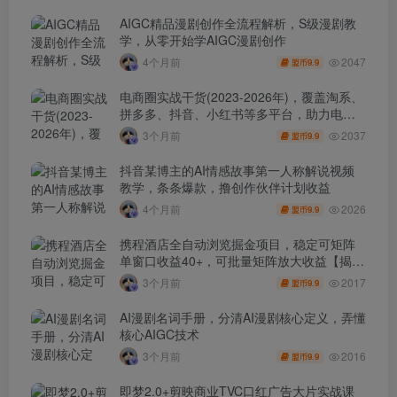
AIGC精品漫剧创作全流程解析，S级漫剧教
学，从零开始学AIGC漫剧创作
2047
4个月前
9.9
盟币
电商圈实战干货(2023-2026年)，覆盖淘系、
拼多多、抖音、小红书等多平台，助力电商
人避开坑、提效率、稳盈利(更新4月)
2037
3个月前
9.9
盟币
抖音某博主的AI情感故事第一人称解说视频
教学，条条爆款，撸创作伙伴计划收益
2026
4个月前
9.9
盟币
携程酒店全自动浏览掘金项目，稳定可矩阵
单窗口收益40+，可批量矩阵放大收益【揭
秘】
2017
3个月前
9.9
盟币
AI漫剧名词手册，分清AI漫剧核心定义，弄懂
核心AIGC技术
2016
3个月前
9.9
盟币
即梦2.0+剪映商业TVC口红广告大片实战课