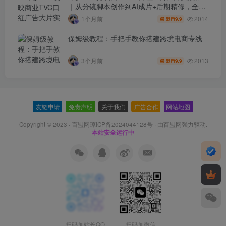
｜从分镜脚本创作到AI成片+后期精修，全流
程打造品牌级产品广告
2014
1个月前
9.9
盟币
保姆级教程：手把手教你搭建跨境电商专线
2013
3个月前
9.9
盟币
友链申请
-
免责声明
-
关于我们
-
广告合作
-
网站地图
Copyright © 2023 ·
百盟网琼ICP备2024044128号
· 由
百盟网
强力驱动.
本站安全运行中
扫码加站长QQ
扫码加微信