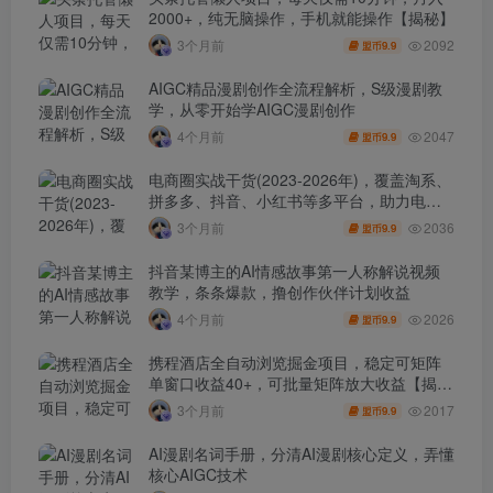
2000+，纯无脑操作，手机就能操作【揭秘】
2092
3个月前
9.9
盟币
AIGC精品漫剧创作全流程解析，S级漫剧教
学，从零开始学AIGC漫剧创作
2047
4个月前
9.9
盟币
电商圈实战干货(2023-2026年)，覆盖淘系、
拼多多、抖音、小红书等多平台，助力电商
人避开坑、提效率、稳盈利(更新4月)
2036
3个月前
9.9
盟币
抖音某博主的AI情感故事第一人称解说视频
教学，条条爆款，撸创作伙伴计划收益
2026
4个月前
9.9
盟币
携程酒店全自动浏览掘金项目，稳定可矩阵
单窗口收益40+，可批量矩阵放大收益【揭
秘】
2017
3个月前
9.9
盟币
AI漫剧名词手册，分清AI漫剧核心定义，弄懂
核心AIGC技术