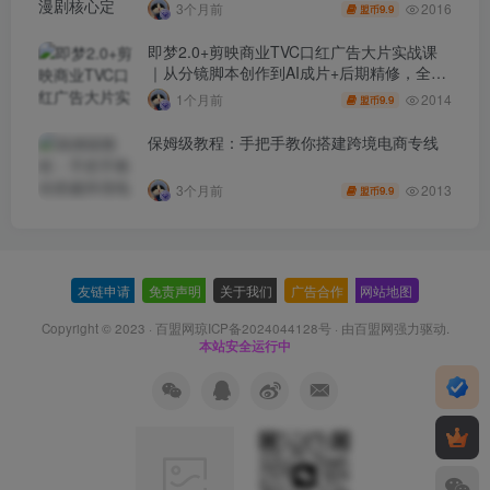
2016
3个月前
9.9
盟币
即梦2.0+剪映商业TVC口红广告大片实战课
｜从分镜脚本创作到AI成片+后期精修，全流
程打造品牌级产品广告
2014
1个月前
9.9
盟币
保姆级教程：手把手教你搭建跨境电商专线
2013
3个月前
9.9
盟币
友链申请
-
免责声明
-
关于我们
-
广告合作
-
网站地图
Copyright © 2023 ·
百盟网琼ICP备2024044128号
· 由
百盟网
强力驱动.
本站安全运行中