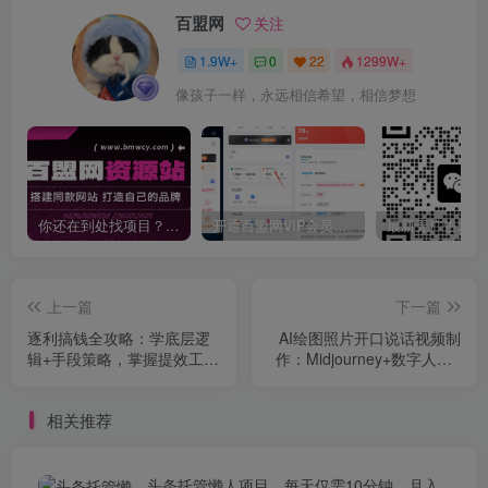
百盟网
关注
1.9W+
0
22
1299W+
像孩子一样，永远相信希望，相信梦想
你还在到处找项目？还在当韭菜？我靠卖项目一个月收入5万+，曾经我也是个失败者。
开通百盟网VIP会员，尊享全站资源免费下载，享70%的推广提成！！【限时五折优惠】
上一篇
下一篇
逐利搞钱全攻略：学底层逻
AI绘图照片开口说话视频制
辑+手段策略，掌握提效工具
作：Midjourney+数字人，7
与18个搞钱锦囊
天产100条月增收过万
相关推荐
头条托管懒人项目，每天仅需10分钟，月入