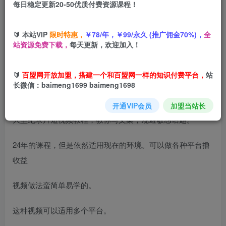
每日稳定更新20-50优质付费资源课程！
您当前未登录！建议登陆后购买，可保存购买订单
🔰 本站VIP
限时特惠，
￥78/年，￥99/永久 (推广佣金70%)，
全
短视频大型纪录片解说赛道实操教学，多平台发布撸收益
站资源免费下载，
每天更新，欢迎加入！
🔰
百盟网开放加盟，搭建一个和百盟网一样的知识付费平台，
站
长微信：baimeng1699 baimeng1698
课程介绍
开通VIP会员
加盟当站长
大型纪录片短视频教程，教你写文案，规避敏感话题。
24年的课程，但是依然适用现在的环境。可以做各种平台撸
收益
视频做法蛮简单易学的。
这种视频可以适用多个平台。