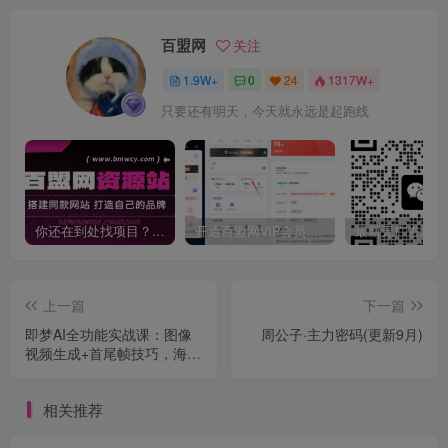
百盟网
关注
1.9W+
0
24
1317W+
只要还有明天，今天就永远是起跑线
你还在到处找项目？还在当韭菜？我靠卖项目一个月收入5万+，曾经我也是个失败者。
开通百盟网VIP会员，尊享全站资源免费下载，享70%的推广提成！！【限时五折优惠】
上一篇
下一篇
即梦AI全功能实战课：图像
周公子·主力密码(更新9月)
视频生成+首尾帧技巧，海
报、老照片动效与绘本制作
相关推荐