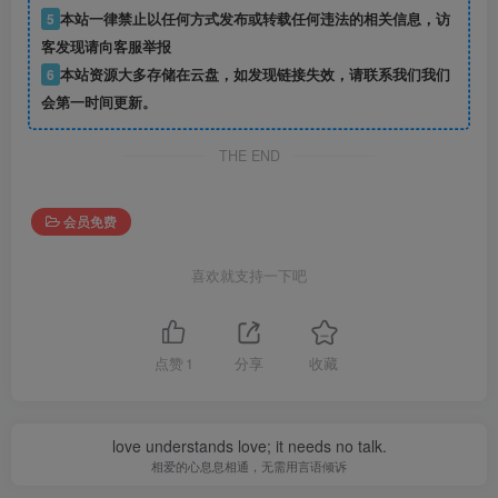
5
本站一律禁止以任何方式发布或转载任何违法的相关信息，访
客发现请向客服举报
6
本站资源大多存储在云盘，如发现链接失效，请联系我们我们
会第一时间更新。
THE END
会员免费
喜欢就支持一下吧
点赞
1
分享
收藏
love understands love; it needs no talk.
相爱的心息息相通，无需用言语倾诉