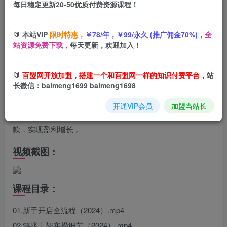
您当前未登录！建议登陆后购买，可保存购买订单
每日稳定更新20-50优质付费资源课程！
🔰 本站VIP
限时特惠，
￥78/年，￥99/永久 (推广佣金70%)，
全
站资源免费下载，
每天更新，欢迎加入！
课程介绍：
课程覆盖 2024 – 2025 年拼多多运营全流程，从新手开店、
🔰
百盟网开放加盟，搭建一个和百盟网一样的知识付费平台，
站
链接上架，到优质选品、内功搭建，再到市场分析、流量玩
长微信：baimeng1699 baimeng1698
法与付费推广技巧，以及应对断流、起店实操、活动策略和
开通VIP会员
加盟当站长
盈利秘籍，全方位助你提升运营能力，在拼多多平台打造爆
款，实现盈利增长 。
视频截图：
课程目录：
01.新手开店全流程（2024）.mp4
02.链接上架实操细节（2024）.mp4