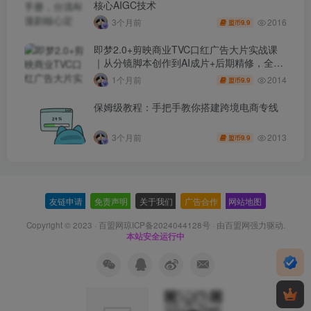
核心AIGC技术
2016
3个月前
9.9
盟币
即梦2.0+剪映商业TVC口红广告大片实战课
｜从分镜脚本创作到AI成片+后期精修，全流
程打造品牌级产品广告
2014
1个月前
9.9
盟币
保姆级教程：手把手教你搭建跨境电商专线
2013
3个月前
9.9
盟币
友链申请
-
免责声明
-
关于我们
-
广告合作
-
网站地图
Copyright © 2023 ·
百盟网琼ICP备2024044128号
· 由
百盟网
强力驱动.
本站安全运行中