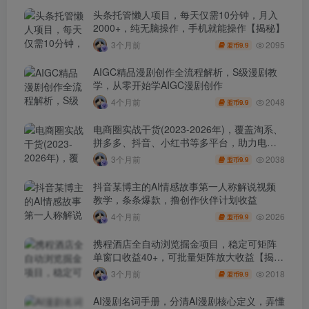
头条托管懒人项目，每天仅需10分钟，月入
2000+，纯无脑操作，手机就能操作【揭秘】
2095
3个月前
9.9
盟币
AIGC精品漫剧创作全流程解析，S级漫剧教
学，从零开始学AIGC漫剧创作
2048
4个月前
9.9
盟币
电商圈实战干货(2023-2026年)，覆盖淘系、
拼多多、抖音、小红书等多平台，助力电商
人避开坑、提效率、稳盈利(更新4月)
2038
3个月前
9.9
盟币
抖音某博主的AI情感故事第一人称解说视频
教学，条条爆款，撸创作伙伴计划收益
2026
4个月前
9.9
盟币
携程酒店全自动浏览掘金项目，稳定可矩阵
单窗口收益40+，可批量矩阵放大收益【揭
秘】
2018
3个月前
9.9
盟币
AI漫剧名词手册，分清AI漫剧核心定义，弄懂