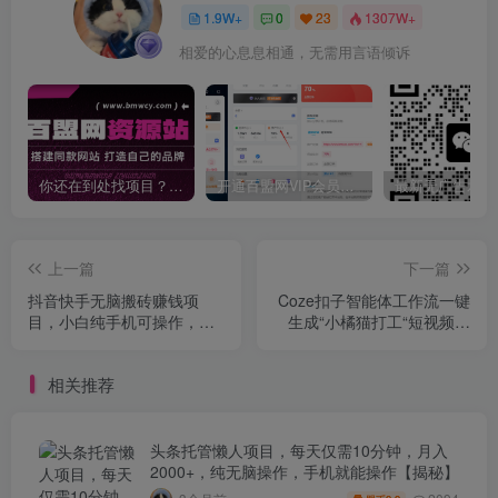
1.9W+
0
23
1307W+
相爱的心息息相通，无需用言语倾诉
你还在到处找项目？还在当韭菜？我靠卖项目一个月收入5万+，曾经我也是个失败者。
开通百盟网VIP会员，尊享全站资源免费下载，享70%的推广提成！！【限时五折优惠】
上一篇
下一篇
抖音快手无脑搬砖赚钱项
Coze扣子智能体工作流一键
目，小白纯手机可操作，边
生成“小橘猫打工“短视频，
玩边赚钱日收益100+
全流程保姆级教学
相关推荐
头条托管懒人项目，每天仅需10分钟，月入
2000+，纯无脑操作，手机就能操作【揭秘】