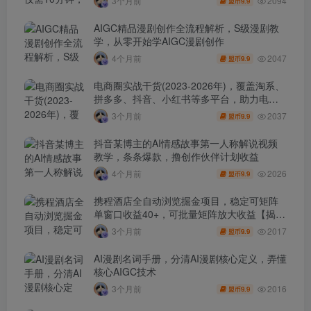
2094
3个月前
9.9
盟币
AIGC精品漫剧创作全流程解析，S级漫剧教
学，从零开始学AIGC漫剧创作
2047
4个月前
9.9
盟币
电商圈实战干货(2023-2026年)，覆盖淘系、
拼多多、抖音、小红书等多平台，助力电商
人避开坑、提效率、稳盈利(更新4月)
2037
3个月前
9.9
盟币
抖音某博主的AI情感故事第一人称解说视频
教学，条条爆款，撸创作伙伴计划收益
2026
4个月前
9.9
盟币
携程酒店全自动浏览掘金项目，稳定可矩阵
单窗口收益40+，可批量矩阵放大收益【揭
秘】
2017
3个月前
9.9
盟币
AI漫剧名词手册，分清AI漫剧核心定义，弄懂
核心AIGC技术
2016
3个月前
9.9
盟币