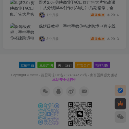
即梦2.0+剪映商业TVC口红广告大片实战课
｜从分镜脚本创作到AI成片+后期精修，全流
程打造品牌级产品广告
2014
1个月前
9.9
盟币
保姆级教程：手把手教你搭建跨境电商专线
2013
3个月前
9.9
盟币
友链申请
-
免责声明
-
关于我们
-
广告合作
-
网站地图
Copyright © 2023 ·
百盟网琼ICP备2024044128号
· 由
百盟网
强力驱动.
本站安全运行中