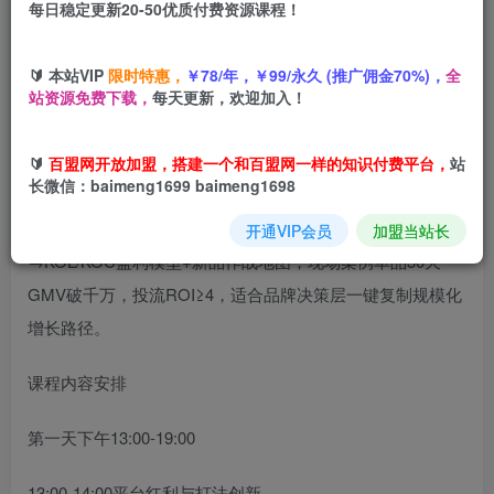
每日稳定更新20-50优质付费资源课程！
您当前未登录！建议登陆后购买，可保存购买订单
🔰 本站VIP
限时特惠，
￥78/年，￥99/永久 (推广佣金70%)，
全
站资源免费下载，
每天更新，欢迎加入！
🔰
百盟网开放加盟，搭建一个和百盟网一样的知识付费平台，
站
长微信：baimeng1699 baimeng1698
《2025抖音云图实战课》是2025年线下2天密训录音：用“云
图×STP”6步市场调研锁定蓝海人群→星推搜直全域组合投放
开通VIP会员
加盟当站长
→KOL/KOC盈利模型+新品作战地图，现场案例单品30天
GMV破千万，投流ROI≥4，适合品牌决策层一键复制规模化
增长路径。
课程内容安排
第一天下午13:00-19:00
13:00-14:00平台红利与打法创新