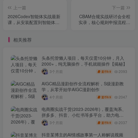
上一篇
下一篇
2026Codex智能体实战最新
CBAM合规实战研讨会全程
课，从安装配置到智能体小
实录，核心规则申报流程法
镇架构，涵盖视频创作/数字
律风险碳数据管理一站式解
人/办公提效全技能
读
相关推荐
头条托管懒人项目，每天仅需10分钟，月入
2000+，纯无脑操作，手机就能操作【揭秘】
2093
3个月前
9.9
盟币
AIGC精品漫剧创作全流程解析，S级漫剧教
学，从零开始学AIGC漫剧创作
2047
4个月前
9.9
盟币
电商圈实战干货(2023-2026年)，覆盖淘系、
拼多多、抖音、小红书等多平台，助力电商
人避开坑、提效率、稳盈利(更新4月)
2037
3个月前
9.9
盟币
抖音某博主的AI情感故事第一人称解说视频