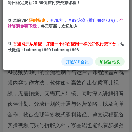
每日稳定更新20-50优质付费资源课程！
立即购买
您当前未登录！建议登陆后购买，可保存购买订单
🔰 本站VIP
限时特惠，
￥78/年，￥99/永久 (推广佣金70%)，
全
站资源免费下载，
每天更新，欢迎加入！
🔰
百盟网开放加盟，搭建一个和百盟网一样的知识付费平台，
站
课程内容简介
长微信：baimeng1699 baimeng1698
本课程由抖音资深育儿博主亲授，手把手教学育儿
开通VIP会员
加盟当站长
AI视频从0到1的全流程制作与运营。课程涵盖AI视
频内容制作方法，教你如何高效产出优质育儿视
频，无需拍摄、无需真人出镜。同时深入讲解抖音
伙伴计划、分成计划的开通与运营策略，以及商单
合作、收徒变现等多模式盈利路径。整套课程配备
实操视频与账号拆解文档，零基础也能跟着步骤落