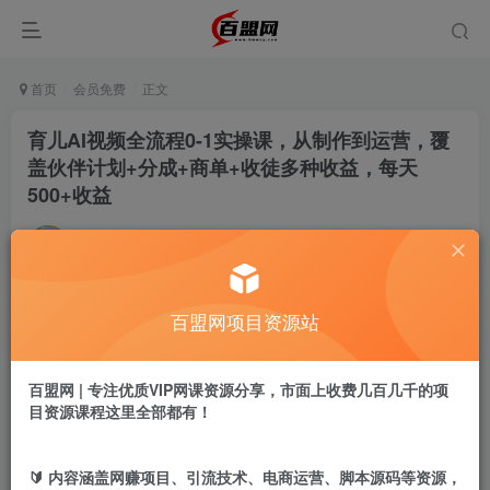
首页
会员免费
正文
育儿AI视频全流程0-1实操课，从制作到运营，覆
盖伙伴计划+分成+商单+收徒多种收益，每天
500+收益
百盟网
关注
私信
30天前更新
418
19
百盟网项目资源站
付费阅读
育儿AI视频全流程0-1实操课，从制作到运营，覆盖伙伴计划+分成+商单+收徒多种收益，每天500+收益
此内容为付费阅读，请付费后查看
百盟网 | 专注优质VIP网课资源分享，市面上收费几百几千的项
9.9
目资源课程这里全部都有！
盟币
免费
免费
年卡会员
永久会员
🔰 内容涵盖网赚项目、引流技术、电商运营、脚本源码等资源，