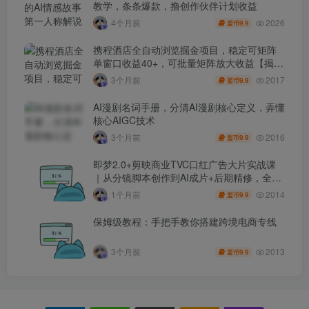
教学，条条爆款，撸创作伙伴计划收益
2026
4个月前
9.9
盟币
携程酒店全自动浏览掘金项目，稳定可矩阵
单窗口收益40+，可批量矩阵放大收益【揭
秘】
2017
3个月前
9.9
盟币
AI漫剧名词手册，分清AI漫剧核心定义，弄懂
核心AIGC技术
2016
3个月前
9.9
盟币
即梦2.0+剪映商业TVC口红广告大片实战课
｜从分镜脚本创作到AI成片+后期精修，全流
程打造品牌级产品广告
2014
1个月前
9.9
盟币
保姆级教程：手把手教你搭建跨境电商专线
2013
3个月前
9.9
盟币