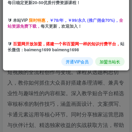
每日稳定更新20-50优质付费资源课程！
立即购买
您当前未登录！建议登陆后购买，可保存购买订单
🔰 本站VIP
限时特惠，
￥78/年，￥99/永久 (推广佣金70%)，
全
站资源免费下载，
每天更新，欢迎加入！
🔰
百盟网开放加盟，搭建一个和百盟网一样的知识付费平台，
站
课程内容简介
长微信：baimeng1699 baimeng1698
本课程由抖音资深大佬亲授，聚焦卡通类知识科普
开通VIP会员
加盟当站长
短视频的全流程创作与变现。课程从选题构思切
入，教你如何抓住大众喜好搭建条理清晰、兼具专
业性与趣味性的内容框架。深入教学贴合平台精选
审核标准的制作技巧，涵盖画面设计、文案撰写、
卡通元素运用等核心环节。同时分享独家运营思路
与伙伴计划、精选独家收益的实战获取方法，帮助