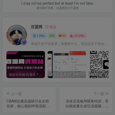
I may not be perfect but at least I’m not fake.
我可能不完美，但是我至少不虚伪
百盟网
关注
1.9W+
0
23
1312W+
幸福不在于你是谁，你拥有什么，而仅仅在于你自己怎么看待
你还在到处找项目？还在当韭菜？我靠卖项目一个月收入5万+，曾经我也是个失败者。
开通百盟网VIP会员，尊享全站资源免费下载，享70%的推广提成！！【限时五折优惠】
上一篇
下一篇
CBAM合规实战研讨会全程
实体店老板AI获客特训，零
实录，核心规则申报流程法
出镜批量生成引流视频，多
律风险碳数据管理一站式解
账号矩阵放大同城流量，客