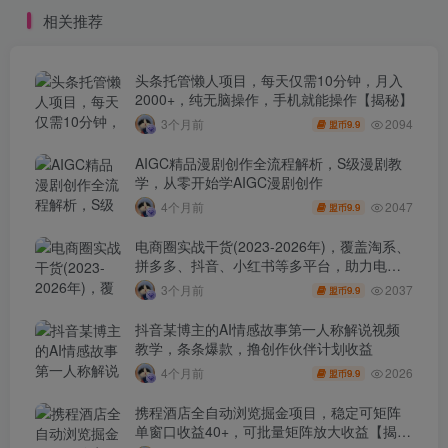
读
源稳步增长
相关推荐
头条托管懒人项目，每天仅需10分钟，月入
2000+，纯无脑操作，手机就能操作【揭秘】
2094
3个月前
9.9
盟币
AIGC精品漫剧创作全流程解析，S级漫剧教
学，从零开始学AIGC漫剧创作
2047
4个月前
9.9
盟币
电商圈实战干货(2023-2026年)，覆盖淘系、
拼多多、抖音、小红书等多平台，助力电商
人避开坑、提效率、稳盈利(更新4月)
2037
3个月前
9.9
盟币
抖音某博主的AI情感故事第一人称解说视频
教学，条条爆款，撸创作伙伴计划收益
2026
4个月前
9.9
盟币
携程酒店全自动浏览掘金项目，稳定可矩阵
单窗口收益40+，可批量矩阵放大收益【揭