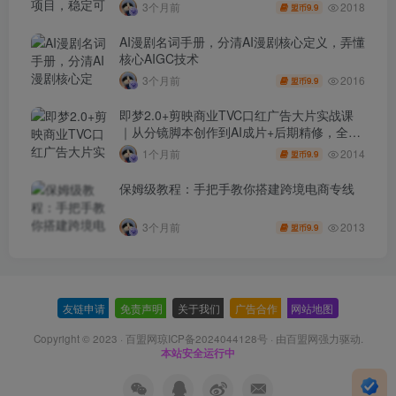
秘】
2018
3个月前
9.9
盟币
AI漫剧名词手册，分清AI漫剧核心定义，弄懂
核心AIGC技术
2016
3个月前
9.9
盟币
即梦2.0+剪映商业TVC口红广告大片实战课
｜从分镜脚本创作到AI成片+后期精修，全流
程打造品牌级产品广告
2014
1个月前
9.9
盟币
保姆级教程：手把手教你搭建跨境电商专线
2013
3个月前
9.9
盟币
友链申请
-
免责声明
-
关于我们
-
广告合作
-
网站地图
Copyright © 2023 ·
百盟网琼ICP备2024044128号
· 由
百盟网
强力驱动.
本站安全运行中