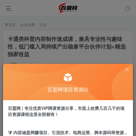
首页
会员免费
正文
卡通类科普内容制作速成课，兼具专业性与趣味
性，低门槛入局持续产出稳拿平台伙伴计划+精选
独家收益
百盟网
关注
私信
32天前更新
144
21
百盟网项目资源站
付费阅读
卡通类科普内容制作速成课，兼具专业性与趣味性，低门槛入局持续产出稳拿平台伙伴计划+精选独家收益
此内容为付费阅读，请付费后查看
百盟网 | 专注优质VIP网课资源分享，市面上收费几百几千的项
9.9
目资源课程这里全部都有！
盟币
免费
免费
年卡会员
永久会员
🔰 内容涵盖网赚项目、引流技术、电商运营、脚本源码等资源，