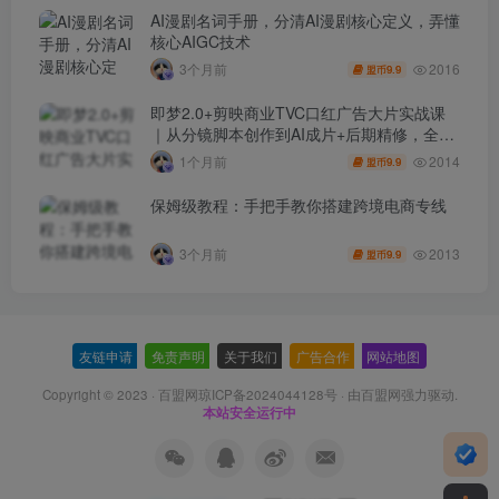
AI漫剧名词手册，分清AI漫剧核心定义，弄懂
核心AIGC技术
2016
3个月前
9.9
盟币
即梦2.0+剪映商业TVC口红广告大片实战课
｜从分镜脚本创作到AI成片+后期精修，全流
程打造品牌级产品广告
2014
1个月前
9.9
盟币
保姆级教程：手把手教你搭建跨境电商专线
2013
3个月前
9.9
盟币
友链申请
-
免责声明
-
关于我们
-
广告合作
-
网站地图
Copyright © 2023 ·
百盟网琼ICP备2024044128号
· 由
百盟网
强力驱动.
本站安全运行中