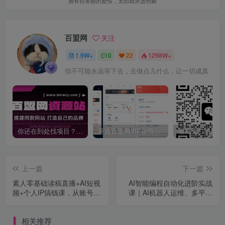
拥有你美丽的爱情，太阳就永远明媚
百盟网
关注
1.9W+
0
22
1298W+
你不可能永远等下去，去做点儿什么，让一切成真
你还在到处找项目？还在当韭菜？我靠卖项目一个月收入5万+，曾经我也是个失败者。
开通百盟网VIP会员，尊享全站资源免费下载，享70%的推广提成！！【限时五折优惠】
上一篇
下一篇
素人零基础读稿直播+AI短视
AI智能编程自动化进阶实战
频+个人IP搞钱课，从账号准
课｜AI机器人运维、多平台
备、涨粉制作到开播成交全
自动发布、工作流搭建、云
流程实操教学
端服务器配置与项目研发全
相关推荐
教程