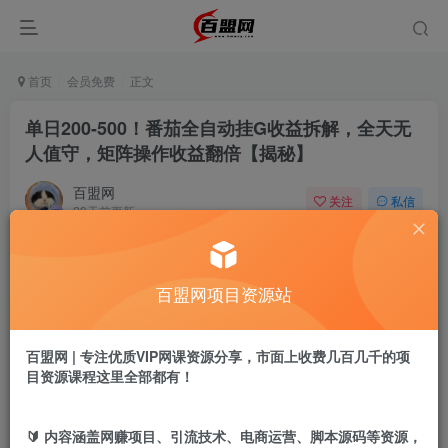
首页
会员免费
正文
单日200-500！番茄全自动挂G收益拆解，全天无
人值守，矩阵操作收益翻倍【揭秘】
百盟网
关注
私信
29天前更新
780
0
付费阅读
百盟网项目资源站
单日200-500！番茄全自动挂G收益拆解，全天无人值守，矩阵操作收益翻倍【揭秘】
此内容为付费阅读，请付费后查看
9.9
百盟网 | 专注优质VIP网课资源分享，市面上收费几百几千的项
盟币
目资源课程这里全部都有！
免费
免费
年卡会员
永久会员
🔰 内容涵盖网赚项目、引流技术、电商运营、脚本源码等资源，
立即购买