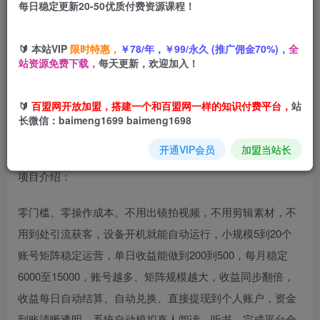
每日稳定更新20-50优质付费资源课程！
您当前未登录！建议登陆后购买，可保存购买订单
🔰 本站VIP
限时特惠，
￥78/年，￥99/永久 (推广佣金70%)，
全
单日200-500！番茄全自动挂G收益拆解，全天无人值守，矩
站资源免费下载，
每天更新，欢迎加入！
阵操作收益翻倍【揭秘】
🔰
百盟网开放加盟，搭建一个和百盟网一样的知识付费平台，
站
长微信：baimeng1699 baimeng1698
开通VIP会员
加盟当站长
项目介绍：
零门槛、零操作成本。不用出镜拍视频，不用剪辑素材，不
用到处引流获客，设备开机就能自动运行，小规模5到20个
账号矩阵稳定运营，单日收益能做到200到500，每月稳定
6000至15000，账号越多、矩阵规模越大，收益同步翻倍，
收益每日自动结算、自动兑换、直接提现到个人账户，资金
到账清晰透明，系统自动模拟真人阅读、听书、完成平台全