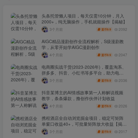
头条托管懒人项目，每天仅需10分钟，月入
2000+，纯无脑操作，手机就能操作【揭秘】
2092
3个月前
9.9
盟币
AIGC精品漫剧创作全流程解析，S级漫剧教
学，从零开始学AIGC漫剧创作
2047
4个月前
9.9
盟币
电商圈实战干货(2023-2026年)，覆盖淘系、
拼多多、抖音、小红书等多平台，助力电商
人避开坑、提效率、稳盈利(更新4月)
2036
3个月前
9.9
盟币
抖音某博主的AI情感故事第一人称解说视频
教学，条条爆款，撸创作伙伴计划收益
2026
4个月前
9.9
盟币
携程酒店全自动浏览掘金项目，稳定可矩阵
单窗口收益40+，可批量矩阵放大收益【揭
秘】
2017
3个月前
9.9
盟币