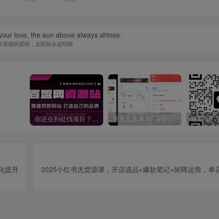
your love, the sun above always shines.
你美丽的爱情，太阳就永远明媚
你还在到处找项目？还在当韭菜？我靠卖项目一个月收入5万+，曾经我也是个失败者。
开通百盟网VIP会员，尊享全站资源免费下载，享70%的推广提成！！【限时五折优惠】
化提升
2025小红书无货源课，开店选品+爆款笔记+矩阵运营，单