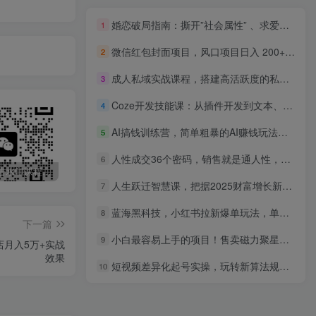
婚恋破局指南：撕开”社会属性” 、求爱头败上 到”精准出击”的实操手册
1
微信红包封面项目，风口项目日入 200+，适合新手操作。
2
成人私域实战课程，搭建高活跃度的私域流量池，实现持续稳定的业绩增长
3
Coze开发技能课：从插件开发到文本、视频处理，再到信息查询，带你解锁多领域技能
4
AI搞钱训练营，简单粗暴的AI赚钱玩法，教你利用AI快速搞钱
5
人性成交36个密码，销售就是通人性，成交就是搞定人
6
最新无广告水印课程资源 长期更新
免费投稿专区，先看要求在投稿！！！
头条托管懒人项目，每天仅需10分钟，月入2000+，纯无脑操作，手机就能操作【揭秘】
人生跃迁智慧课，把据2025财富增长新动向
7
蓝海黑科技，小红书拉新爆单玩法，单日收益7000+，小白轻松上手
8
下一篇
小白最容易上手的项目！售卖磁力聚星开通码，一单20，一天十几单，轻松…
9
店月入5万+实战
效果
短视频差异化起号实操，玩转新算法规则，从起号到盈利（18节课时）
10