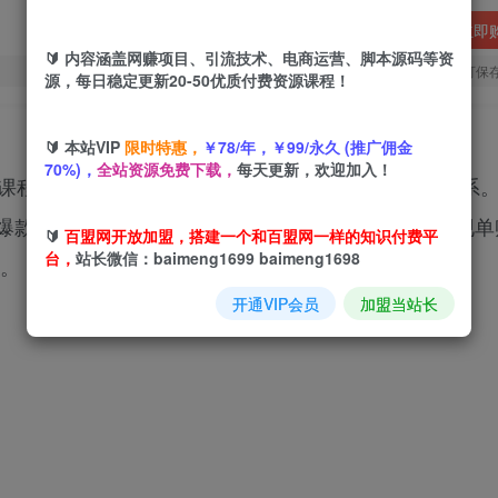
立即
🔰 内容涵盖网赚项目、引流技术、电商运营、脚本源码等资
您当前未登录！建议登陆后购买，可保
源，每日稳定更新20-50优质付费资源课程！
🔰 本站VIP
限时特惠，
￥78/年，￥99/永久 (推广佣金
70%)，
全站资源免费下载，
每天更新，欢迎加入！
现课程，涵盖轻IP打造+私域转化+聚光投流三大核心体系。
握爆款标题库搭建、批量内容生产、精准投流技巧，实现单
🔰
百盟网开放加盟，搭建一个和百盟网一样的知识付费平
台，
站长微信：baimeng1699 baimeng1698
果。
开通VIP会员
加盟当站长