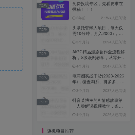
免费投稿专区，先看要求在
TOP4
投稿！！！
2年前
2.1W+人已阅读
头条托管懒人项目，每天仅
TOP5
需10分钟，月入2000+，纯
无脑操作，手机就能操作
3个月前
2094人已阅读
【揭秘】
AIGC精品漫剧创作全流程解
TOP6
析，S级漫剧教学，从零开始
学AIGC漫剧创作
4个月前
2047人已阅读
电商圈实战干货(2023-2026
TOP7
年)，覆盖淘系、拼多多、抖
音、小红书等多平台，助力
3个月前
2037人已阅读
电商人避开坑、提效率、稳
盈利(更新4月)
抖音某博主的AI情感故事第
TOP8
一人称解说视频教学，条条
爆款，撸创作伙伴计划收益
4个月前
2026人已阅读
随机项目推荐