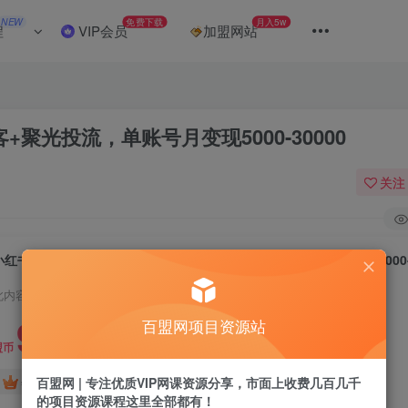
NEW
免费下载
月入5w
程
VIP会员
加盟网站
+聚光投流，单账号月变现5000-30000
关注
小红书10节闭环SOP：轻IP矩阵+私域获客+聚光投流，单账号月变现5000-3
此内容为付费阅读，请付费后查看
9.9
百盟网项目资源站
盟币
免费
免费
百盟网 | 专注优质VIP网课资源分享，市面上收费几百几千
年卡会员
永久会员
的项目资源课程这里全部都有！