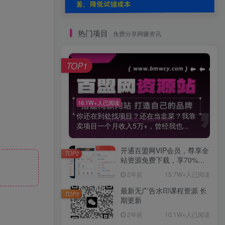
热门项目
免费分享网赚资讯
TOP1
16.1W+人已阅读
你还在到处找项目？还在当韭菜？我靠
卖项目一个月收入5万+，曾经我也...
开通百盟网VIP会员，尊享全
TOP2
站资源免费下载，享70%的
推广提成！！【限时五折优
2年前
15.7W+人已阅读
惠】
最新无广告水印课程资源 长
TOP3
期更新
2年前
10.1W+人已阅读