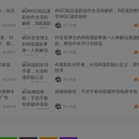
+，纯无
AIGC精品漫剧创作全流程解析，S级漫剧
学AIGC漫剧创作
2094
4个月前
多多、抖
抖音某博主的AI情感故事第一人称解说视频
率、稳盈
款，撸创作伙伴计划收益
2037
4个月前
口收益
AI漫剧名词手册，分清AI漫剧核心定义，弄懂
技术
2017
3个月前
分镜脚本
保姆级教程：手把手教你搭建跨境电商专线
品广告
2014
3个月前