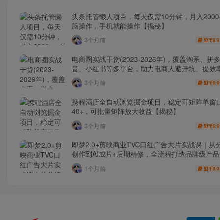
头条托管懒人项目，每天仅需10分钟，月入2000
脑操作，手机就能操作【揭秘】
3个月前
9.9
盟币
电商圈实战干货(2023-2026年)，覆盖淘系、拼
音、小红书等多平台，助力电商人避开坑、提效
利(更新4月)
3个月前
9.9
盟币
携程酒店全自动浏览掘金项目，稳定可矩阵单窗
40+，可批量矩阵放大收益【揭秘】
3个月前
9.9
盟币
即梦2.0+剪映商业TVC口红广告大片实战课｜从
创作到AI成片+后期精修，全流程打造品牌级产
1个月前
9.9
盟币