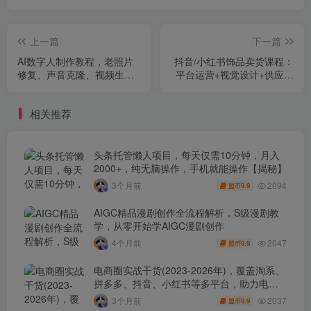
上一篇
下一篇
AI数字人制作教程，老照片
抖音/小红书饰品卖货课程：
修复、声音克隆、视频生
平台运营+视觉设计+供应链
成，技术变现月入1-6w+
管理，单账号月销5万
相关推荐
头条托管懒人项目，每天仅需10分钟，月入
2000+，纯无脑操作，手机就能操作【揭秘】
2094
3个月前
9.9
盟币
AIGC精品漫剧创作全流程解析，S级漫剧教
学，从零开始学AIGC漫剧创作
2047
4个月前
9.9
盟币
电商圈实战干货(2023-2026年)，覆盖淘系、
拼多多、抖音、小红书等多平台，助力电商
人避开坑、提效率、稳盈利(更新4月)
2037
3个月前
9.9
盟币