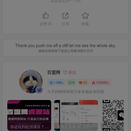
喜欢就支持一下吧
点赞
20
分享
收藏
Thank you push me off a cliff let me see the whole sky.
感谢你将我推下悬崖让我看清整片天空
百盟网
关注
1.9W+
0
23
1309W+
今天的牺牲和努力未来都会有回报
你还在到处找项目？还在当韭菜？我靠卖项目一个月收入5万+，曾经我也是个失败者。
开通百盟网VIP会员，尊享全站资源免费下载，享70%的推广提成！！【限时五折优惠】