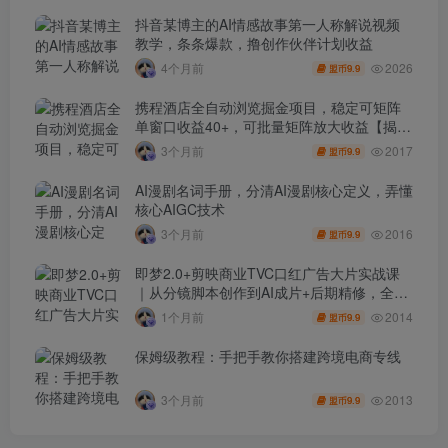
抖音某博主的AI情感故事第一人称解说视频
教学，条条爆款，撸创作伙伴计划收益
2026
4个月前
9.9
盟币
携程酒店全自动浏览掘金项目，稳定可矩阵
单窗口收益40+，可批量矩阵放大收益【揭
秘】
2017
3个月前
9.9
盟币
AI漫剧名词手册，分清AI漫剧核心定义，弄懂
核心AIGC技术
2016
3个月前
9.9
盟币
即梦2.0+剪映商业TVC口红广告大片实战课
｜从分镜脚本创作到AI成片+后期精修，全流
程打造品牌级产品广告
2014
1个月前
9.9
盟币
保姆级教程：手把手教你搭建跨境电商专线
2013
3个月前
9.9
盟币