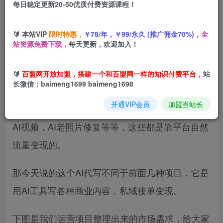
每日稳定更新20-50优质付费资源课程！
您当前未登录！建议登陆后购买，可保存购买订单
🔰 本站VIP
限时特惠，
￥78/年，￥99/永久 (推广佣金70%)，
全
站资源免费下载，
每天更新，欢迎加入！
2025年已进进入下半年，今天给大家分享的项目
🔰
百盟网开放加盟，搭建一个和百盟网一样的知识付费平台，
站
是已经上线一年稳定技能型项目，AI写作掘金
长微信：baimeng1699 baimeng1698
开通VIP会员
加盟当站长
现在靠AI变现的方式有很多种，AI写作，AI绘画，
AI视频，AI老照片修复等等，这些都是靠平台自然
流量变现的。
那今天说的这个AI代写不同于前面几种项目，它是
用AI工具写各种商业内容，私域接单变现。
下图是我们运营项目整理出来的市场需求，给大家