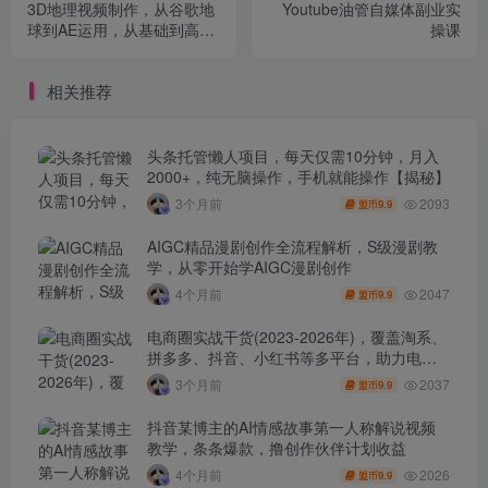
3D地理视频制作，从谷歌地
Youtube油管自媒体副业实
球到AE运用，从基础到高
操课
阶，实操讲解打造优质地理
视频
相关推荐
头条托管懒人项目，每天仅需10分钟，月入
2000+，纯无脑操作，手机就能操作【揭秘】
2093
3个月前
9.9
盟币
AIGC精品漫剧创作全流程解析，S级漫剧教
学，从零开始学AIGC漫剧创作
2047
4个月前
9.9
盟币
电商圈实战干货(2023-2026年)，覆盖淘系、
拼多多、抖音、小红书等多平台，助力电商
人避开坑、提效率、稳盈利(更新4月)
2037
3个月前
9.9
盟币
抖音某博主的AI情感故事第一人称解说视频
教学，条条爆款，撸创作伙伴计划收益
2026
4个月前
9.9
盟币