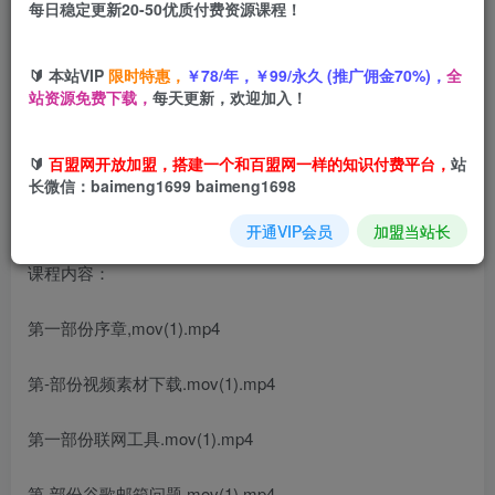
每日稳定更新20-50优质付费资源课程！
您当前未登录！建议登陆后购买，可保存购买订单
🔰 本站VIP
限时特惠，
￥78/年，￥99/永久 (推广佣金70%)，
全
油管(youtube)挣钱全攻略：从开通广告收益到国内收款的实
站资源免费下载，
每天更新，欢迎加入！
操指南（更新）
🔰
百盟网开放加盟，搭建一个和百盟网一样的知识付费平台，
站
长微信：baimeng1699 baimeng1698
开通VIP会员
加盟当站长
课程内容：
第一部份序章,mov(1).mp4
第-部份视频素材下载.mov(1).mp4
第一部份联网工具.mov(1).mp4
第-部份谷歌邮箱问题,mov(1).mp4