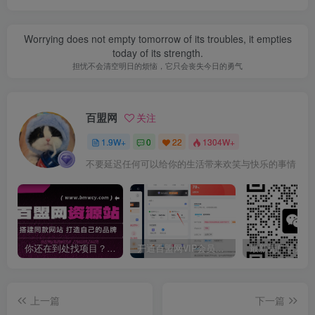
Worrying does not empty tomorrow of its troubles, it empties
today of its strength.
担忧不会清空明日的烦恼，它只会丧失今日的勇气
百盟网
关注
1.9W+
0
22
1304W+
不要延迟任何可以给你的生活带来欢笑与快乐的事情
你还在到处找项目？还在当韭菜？我靠卖项目一个月收入5万+，曾经我也是个失败者。
开通百盟网VIP会员，尊享全站资源免费下载，享70%的推广提成！！【限时五折优惠】
上一篇
下一篇