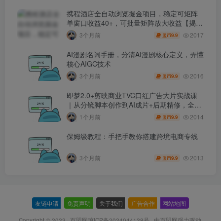
携程酒店全自动浏览掘金项目，稳定可矩阵
单窗口收益40+，可批量矩阵放大收益【揭
秘】
2017
3个月前
9.9
盟币
AI漫剧名词手册，分清AI漫剧核心定义，弄懂
核心AIGC技术
2016
3个月前
9.9
盟币
即梦2.0+剪映商业TVC口红广告大片实战课
｜从分镜脚本创作到AI成片+后期精修，全流
程打造品牌级产品广告
2014
1个月前
9.9
盟币
保姆级教程：手把手教你搭建跨境电商专线
2013
3个月前
9.9
盟币
友链申请
-
免责声明
-
关于我们
-
广告合作
-
网站地图
Copyright © 2023 ·
百盟网琼ICP备2024044128号
· 由
百盟网
强力驱动.