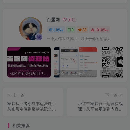
百盟网
关注
1.9W+
0
23
1310W+
一个人伟大或渺小，取决于他的意志力
你还在到处找项目？还在当韭菜？我靠卖项目一个月收入5万+，曾经我也是个失败者。
开通百盟网VIP会员，尊享全站资源免费下载，享70%的推广提成！！【限时五折优惠】
上一篇
下一篇
家装从业者小红书运营课：
小红书家装行业运营实战
从账号定位到爆款笔记全流
课：从平台规则到内容制
程，单篇笔记曝光10w+
作，助你打造高流量账号
相关推荐