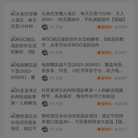
头条托管懒人项目，每天仅需10分钟，月入
2000+，纯无脑操作，手机就能操作【揭秘】
2094
3个月前
9.9
盟币
AIGC精品漫剧创作全流程解析，S级漫剧教
学，从零开始学AIGC漫剧创作
2047
4个月前
9.9
盟币
电商圈实战干货(2023-2026年)，覆盖淘系、
拼多多、抖音、小红书等多平台，助力电商
人避开坑、提效率、稳盈利(更新4月)
2037
3个月前
9.9
盟币
抖音某博主的AI情感故事第一人称解说视频
教学，条条爆款，撸创作伙伴计划收益
2026
4个月前
9.9
盟币
携程酒店全自动浏览掘金项目，稳定可矩阵
单窗口收益40+，可批量矩阵放大收益【揭
秘】
2017
3个月前
9.9
盟币