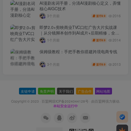
AI漫剧名词手册，分清AI漫剧核心定义，弄懂
核心AIGC技术
2016
3个月前
9.9
盟币
即梦2.0+剪映商业TVC口红广告大片实战课
｜从分镜脚本创作到AI成片+后期精修，全流
程打造品牌级产品广告
2014
1个月前
9.9
盟币
保姆级教程：手把手教你搭建跨境电商专线
2013
3个月前
9.9
盟币
友链申请
-
免责声明
-
关于我们
-
广告合作
-
网站地图
Copyright © 2023 ·
百盟网琼ICP备2024044128号
· 由
百盟网
强力驱动.
本站安全运行中