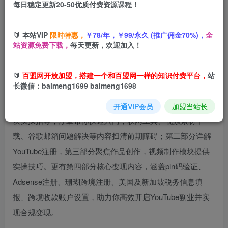
每日稳定更新20-50优质付费资源课程！
您当前未登录！建议登陆后购买，可保存购买订单
🔰 本站VIP
限时特惠，
￥78/年，￥99/永久 (推广佣金70%)，
全
站资源免费下载，
每天更新，欢迎加入！
🔰
百盟网开放加盟，搭建一个和百盟网一样的知识付费平台，
站
长微信：baimeng1699 baimeng1698
本课程为想开启YouTube自媒体副业的人群量身打造，从基
础到变现全流程覆盖。内容包含教程总结、定制礼包及多模
开通VIP会员
加盟当站长
块实操指导，序章帮你快速入门，联网工具、视频素材下
载、谷歌邮箱问题解决等内容扫清前期障碍；第二部分详解
YouTube注册，第三部分聚焦作品创作，视频制作模块提供
实操技巧。更有第四部分核心变现内容，涵盖pin码验证、
Adsense注册、珊瑚跨境注册、美国及新加坡税务信息填
报、跨境收款账户设置，助力你高效开启YouTube副业并实
现合规变现。