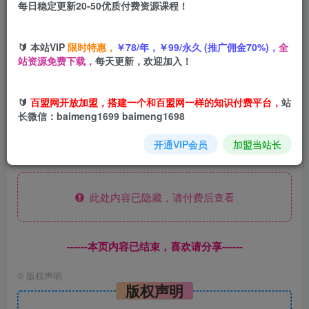
每日稳定更新20-50优质付费资源课程！
您当前未登录！建议登陆后购买，可保存购买订单
🔰 本站VIP
限时特惠，
￥78/年，￥99/永久 (推广佣金70%)，
全
站资源免费下载，
每天更新，欢迎加入！
热门AI头条玩法，一天10分钟，收益可观，小白轻
🔰
百盟网开放加盟，搭建一个和百盟网一样的知识付费平台，
站
松日入1000+
长微信：baimeng1699 baimeng1698
开通VIP会员
加盟当站长
课程下载：
此处内容已隐藏，请付费后查看
------本页内容已结束，喜欢请分享------
©
版权声明
版权声明