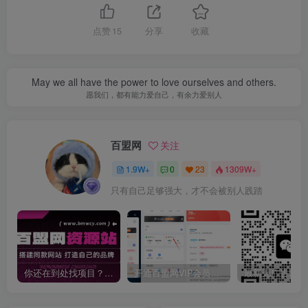
点赞
15
分享
收藏
May we all have the power to love ourselves and others.
愿我们，都有能力爱自己，有余力爱别人
百盟网
关注
1.9W+
0
23
1309W+
只有自己足够强大，才不会被别人践踏
你还在到处找项目？还在当韭菜？我靠卖项目一个月收入5万+，曾经我也是个失败者。
开通百盟网VIP会员，尊享全站资源免费下载，享70%的推广提成！！【限时五折优惠】