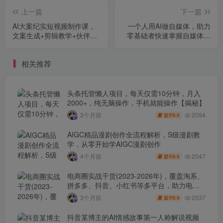
上一篇
下一篇
AI大案纪实短视频制作课，
一个人用AI做自媒体，助力
文案生成+剪辑教学+伙伴计
零基础者快速掌握自媒体技
划，单条收益7-10元
能，实现从起号到变现的突
破(更新9月)
相关推荐
头条托管懒人项目，每天仅需10分钟，月入
2000+，纯无脑操作，手机就能操作【揭秘】
2094
3个月前
9.9
盟币
AIGC精品漫剧创作全流程解析，S级漫剧教
学，从零开始学AIGC漫剧创作
2047
4个月前
9.9
盟币
电商圈实战干货(2023-2026年)，覆盖淘系、
拼多多、抖音、小红书等多平台，助力电商
人避开坑、提效率、稳盈利(更新4月)
2037
3个月前
9.9
盟币
抖音某博主的AI情感故事第一人称解说视频