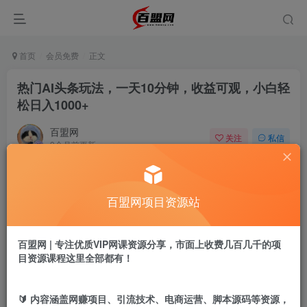
首页
会员免费
正文
热门AI头条玩法，一天10分钟，收益可观，小白轻
松日入1000+
百盟网
关注
私信
9个月前更新
298
15
付费阅读
百盟网项目资源站
热门AI头条玩法，一天10分钟，收益可观，小白轻松日入1000+
此内容为付费阅读，请付费后查看
9.9
百盟网 | 专注优质VIP网课资源分享，市面上收费几百几千的项
盟币
目资源课程这里全部都有！
免费
免费
年卡会员
永久会员
🔰 内容涵盖网赚项目、引流技术、电商运营、脚本源码等资源，
立即购买