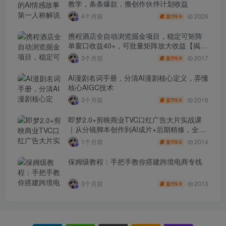
教学，条条爆款，撸创作伙伴计划收益
2026
4个月前
9.9
盟币
携程酒店全自动浏览掘金项目，稳定可矩阵
单窗口收益40+，可批量矩阵放大收益【揭
秘】
2017
3个月前
9.9
盟币
AI漫剧名词手册，分清AI漫剧核心定义，弄懂
核心AIGC技术
2016
3个月前
9.9
盟币
即梦2.0+剪映商业TVC口红广告大片实战课
｜从分镜脚本创作到AI成片+后期精修，全流
程打造品牌级产品广告
2014
1个月前
9.9
盟币
保姆级教程：手把手教你搭建跨境电商专线
2013
3个月前
9.9
盟币