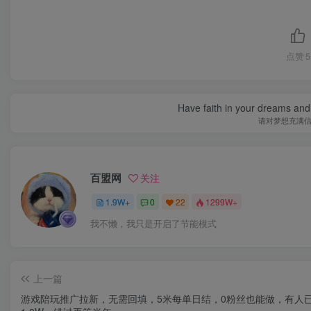
点赞
5
Have faith in your dreams and
请对梦想充满
百盟网
关注
1.9W+
0
22
1299W+
我不懒，我只是开启了节能模式
上一篇
游戏陪玩推广拉新，无需回填，5米每单日结，0粉丝也能做，有人