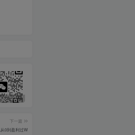
最新无广告水印课程资源 长期更新
免费投稿专区，先看要求在投稿！！！
头条托管懒人项目，每天仅需10分钟，月入2000+，纯无脑操作，手机就能操作【揭秘】
下一篇
从0到盈利过W