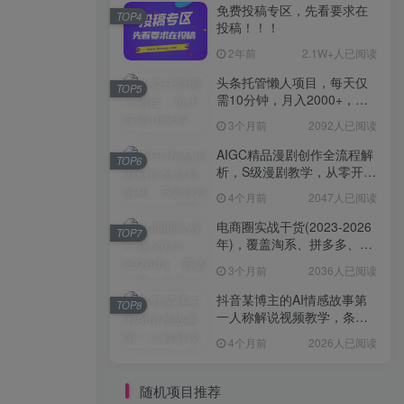
免费投稿专区，先看要求在
TOP4
投稿！！！
2年前
2.1W+人已阅读
头条托管懒人项目，每天仅
TOP5
需10分钟，月入2000+，纯
无脑操作，手机就能操作
3个月前
2092人已阅读
【揭秘】
AIGC精品漫剧创作全流程解
TOP6
析，S级漫剧教学，从零开始
学AIGC漫剧创作
4个月前
2047人已阅读
电商圈实战干货(2023-2026
TOP7
年)，覆盖淘系、拼多多、抖
音、小红书等多平台，助力
3个月前
2036人已阅读
电商人避开坑、提效率、稳
盈利(更新4月)
抖音某博主的AI情感故事第
TOP8
一人称解说视频教学，条条
爆款，撸创作伙伴计划收益
4个月前
2026人已阅读
随机项目推荐