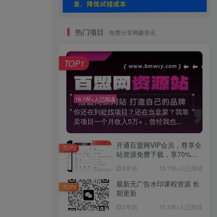
热门项目
免费分享网赚资讯
TOP1
16.1W+人已阅读
你还在到处找项目？还在当韭菜？我靠
卖项目一个月收入5万+，曾经我也...
开通百盟网VIP会员，尊享全
TOP2
站资源免费下载，享70%的
推广提成！！【限时五折优
2年前
15.7W+人已阅读
惠】
最新无广告水印课程资源 长
TOP3
期更新
2年前
10.1W+人已阅读