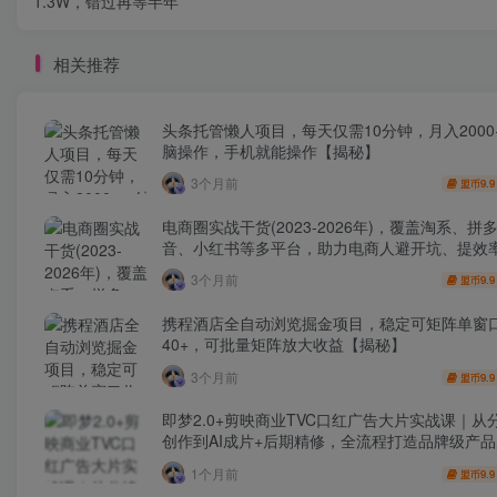
1.3W，错过再等半年
相关推荐
头条托管懒人项目，每天仅需10分钟，月入2000
脑操作，手机就能操作【揭秘】
3个月前
9.9
盟币
电商圈实战干货(2023-2026年)，覆盖淘系、拼
音、小红书等多平台，助力电商人避开坑、提效
利(更新4月)
3个月前
9.9
盟币
携程酒店全自动浏览掘金项目，稳定可矩阵单窗
40+，可批量矩阵放大收益【揭秘】
3个月前
9.9
盟币
即梦2.0+剪映商业TVC口红广告大片实战课｜从
创作到AI成片+后期精修，全流程打造品牌级产
1个月前
9.9
盟币