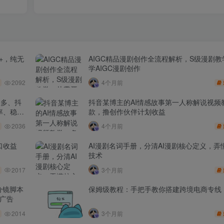
+，纯无
AIGC精品漫剧创作全流程解析，S级漫剧
学AIGC漫剧创作
2092
4个月前
多多、抖
抖音某博主的AI情感故事第一人称解说视频
率、稳盈
款，撸创作伙伴计划收益
2036
4个月前
口收益
AI漫剧名词手册，分清AI漫剧核心定义，弄懂
技术
2017
3个月前
分镜脚本
保姆级教程：手把手教你搭建跨境电商专线
品广告
2014
3个月前