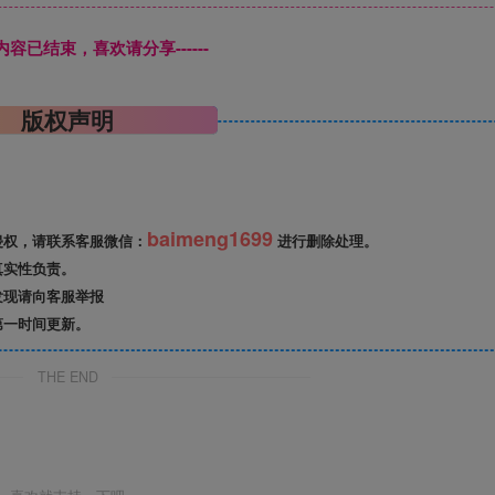
本页内容已结束，喜欢请分享------
版权声明
baimeng1699
侵权，请联系客服微信：
进行删除处理。
真实性负责。
发现请向客服举报
第一时间更新。
THE END