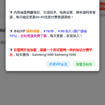
立即
🔰 内容涵盖网赚项目、引流技术、电商运营、脚本源码等资
您当前未登录！建议登陆后购买，可保
源，每日稳定更新20-50优质付费资源课程！
钱的外卖店
🔰 本站VIP
限时特惠，
￥78/年，￥99/永久 (推广佣金
70%)，
全站资源免费下载，
每天更新，欢迎加入！
🔰
百盟网开放加盟，搭建一个和百盟网一样的知识付费平
台，
站长微信：baimeng1699 baimeng1698
开通VIP会员
加盟当站长