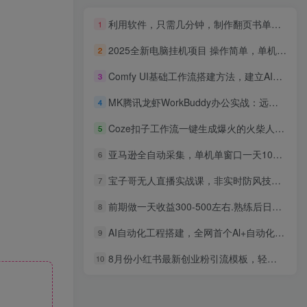
利用软件，只需几分钟，制作翻页书单号，疯狂涨粉，单日轻松变现500+
1
2025全新电脑挂机项目 操作简单，单机当天收益1000+，收益无上限，可…
2
Comfy UI基础工作流搭建方法，建立AI辅助设计流程，大幅提升出图效率
3
MK腾讯龙虾WorkBuddy办公实战：远程多端操控，海量实用Skill自动化办公教程
4
Coze扣子工作流一键生成爆火的火柴人认知觉醒人间清醒视频教程，0基础小白轻松学会搭建
5
亚马逊全自动采集，单机单窗口一天10+，可无限矩阵去做
6
宝子哥无人直播实战课，非实时防风技术，聚焦抖音快手等平台直播带货，轻松开启直播变现之路(更新2026年08月06日)
7
前期做一天收益300-500左右.熟练后日入收益1500-3000比较好上手
8
AI自动化工程搭建，全网首个Al+自动化工程项目实战教学，2个月开发一个属于你的全自动化数字员工，从0到1全栈实战(更新0710)
9
8月份小红书最新创业粉引流模板，轻松日引200+
10