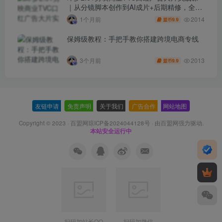
｜从分镜脚本创作到AI成片+后期精修，全流
程打造品牌级产品广告
2014
1个月前
9.9
盟币
保姆级教程：手把手教你搭建跨境电商专线
2013
3个月前
9.9
盟币
友链申请
-
免责声明
-
关于我们
-
广告合作
-
网站地图
Copyright © 2023 ·
百盟网琼ICP备2024044128号
· 由
百盟网
强力驱动.
本站安全运行中
扫码加站长QQ
扫码加微信