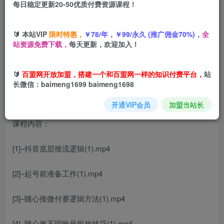
每日稳定更新20-50优质付费资源课程！
您当前未登录！建议登陆后购买，可保存购买订单
🔰 本站VIP
限时特惠，
￥78/年，￥99/永久 (推广佣金70%)，
全
直播带货线上课，打造运营型主播，起号、话术、运营，直
站资源免费下载，
每天更新，欢迎加入！
播带货全方案系统化学习
🔰
百盟网开放加盟，搭建一个和百盟网一样的知识付费平台，
站
长微信：baimeng1699 baimeng1698
开通VIP会员
加盟当站长
课程内容：
[1]–抖音底层推流逻辑(1).mp4
[2]–起号前准备工作(1).mp4
[3]–随心推微付赛逻辑方法(1).mp4
[4]–随心推不同账号投放技巧(1).mp4