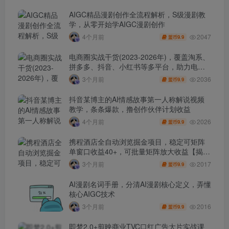
AIGC精品漫剧创作全流程解析，S级漫剧教
学，从零开始学AIGC漫剧创作
2047
4个月前
9.9
盟币
电商圈实战干货(2023-2026年)，覆盖淘系、
拼多多、抖音、小红书等多平台，助力电商
人避开坑、提效率、稳盈利(更新4月)
2036
3个月前
9.9
盟币
抖音某博主的AI情感故事第一人称解说视频
教学，条条爆款，撸创作伙伴计划收益
2026
4个月前
9.9
盟币
携程酒店全自动浏览掘金项目，稳定可矩阵
单窗口收益40+，可批量矩阵放大收益【揭
秘】
2017
3个月前
9.9
盟币
AI漫剧名词手册，分清AI漫剧核心定义，弄懂
核心AIGC技术
2016
3个月前
9.9
盟币
即梦2.0+剪映商业TVC口红广告大片实战课