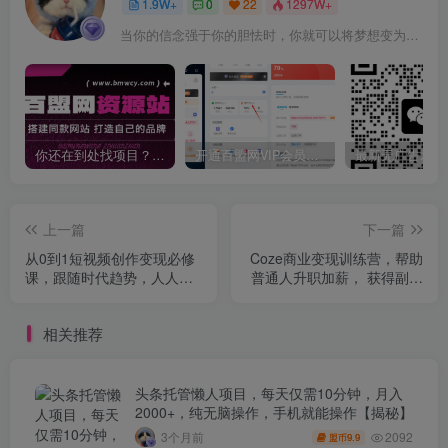
1.9W+
0
22
1297W+
当你的信念强于你的胆怯时，你就可以将梦想变为现实了
你还在到处找项目？还在当韭菜？我靠卖项目一个月收入5万+，曾经我也是个失败者。
开通百盟网VIP会员，尊享全站资源免费下载，享70%的推广提成！！【限时五折优惠】
上一篇
下一篇
从0到1短视频创作变现必修
Coze商业变现训练营，帮助
课，跟随时代趋势，人人需
普通人升职加薪， 获得副业
要的技能
收入
相关推荐
头条托管懒人项目，每天仅需10分钟，月入
2000+，纯无脑操作，手机就能操作【揭秘】
2092
3个月前
9.9
盟币