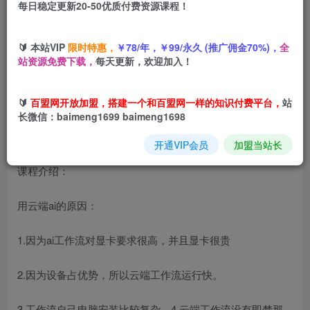
每日稳定更新20-50优质付费资源课程！
您当前未登录！建议登陆后购买，可保存购买订单
🔰 本站VIP
限时特惠，
￥78/年，￥99/永久 (推广佣金70%)，
全
Ai一键替换视频中的人物云端工作流+使用教程，生成图片
站资源免费下载，
每天更新，欢迎加入！
视频没有即梦可灵那么多限制
🔰
百盟网开放加盟，搭建一个和百盟网一样的知识付费平台，
站
长微信：baimeng1699 baimeng1698
开通VIP会员
加盟当站长
课程介绍：
用云端ai的原因：
1.因为ai工作流对显卡要求很高，并且显卡很贵
2.因为设备占优势，所以云端工作流运行快。
3.工作流自己电脑安装比较复杂。4.云端工作流没有即梦那