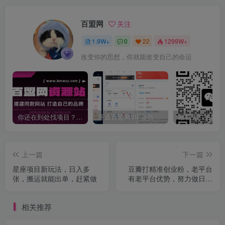
百盟网
关注
1.9W+
0
22
1299W+
改变你的思想，你就能改变自己的命运
你还在到处找项目？还在当韭菜？我靠卖项目一个月收入5万+，曾经我也是个失败者。
开通百盟网VIP会员，尊享全站资源免费下载，享70%的推广提成！！【限时五折优惠】
上一篇
下一篇
星座项目新玩法，日入多
豆瓣打精准创业粉，老平台
张，搬运就能出单，赶紧做
有老平台优势，努力做日进
500+流量不是问题
相关推荐