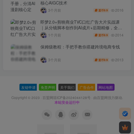
核心AIGC技术
2016
3个月前
9.9
盟币
即梦2.0+剪映商业TVC口红广告大片实战课
｜从分镜脚本创作到AI成片+后期精修，全流
程打造品牌级产品广告
2014
1个月前
9.9
盟币
保姆级教程：手把手教你搭建跨境电商专线
2013
3个月前
9.9
盟币
友链申请
-
免责声明
-
关于我们
-
广告合作
-
网站地图
Copyright © 2023 ·
百盟网琼ICP备2024044128号
· 由
百盟网
强力驱动.
本站安全运行中