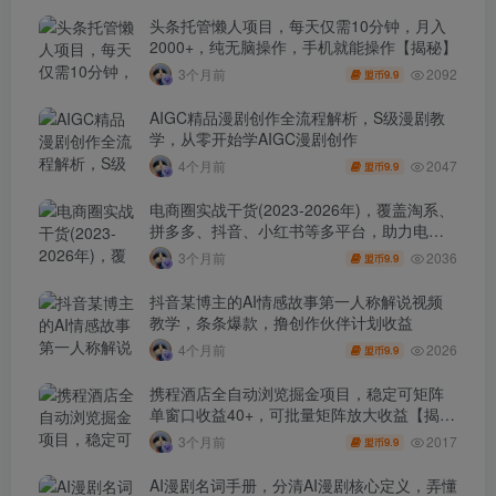
头条托管懒人项目，每天仅需10分钟，月入
2000+，纯无脑操作，手机就能操作【揭秘】
2092
3个月前
9.9
盟币
AIGC精品漫剧创作全流程解析，S级漫剧教
学，从零开始学AIGC漫剧创作
2047
4个月前
9.9
盟币
电商圈实战干货(2023-2026年)，覆盖淘系、
拼多多、抖音、小红书等多平台，助力电商
人避开坑、提效率、稳盈利(更新4月)
2036
3个月前
9.9
盟币
抖音某博主的AI情感故事第一人称解说视频
教学，条条爆款，撸创作伙伴计划收益
2026
4个月前
9.9
盟币
携程酒店全自动浏览掘金项目，稳定可矩阵
单窗口收益40+，可批量矩阵放大收益【揭
秘】
2017
3个月前
9.9
盟币
AI漫剧名词手册，分清AI漫剧核心定义，弄懂