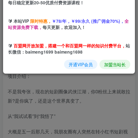
每日稳定更新20-50优质付费资源课程！
您当前未登录！建议登陆后购买，可保存购买订单
🔰 本站VIP
限时特惠，
￥78/年，￥99/永久 (推广佣金70%)，
全
红果短剧拉新
之小红书发布全流程，一天2小时，小白0粉就
站资源免费下载，
每天更新，欢迎加入！
能做
🔰
百盟网开放加盟，搭建一个和百盟网一样的知识付费平台，
站
长微信：baimeng1699 baimeng1698
开通VIP会员
加盟当站长
项目介绍：
不是我夸张，现在的短剧圈像武侠江湖，你0粉丝上来就敢拉
新?是你疯了，还是这个世界真变了。
从“我试试看”到“我悟了”
大概是五一后那几天，我朋友圈有人突然在转小红书短剧视