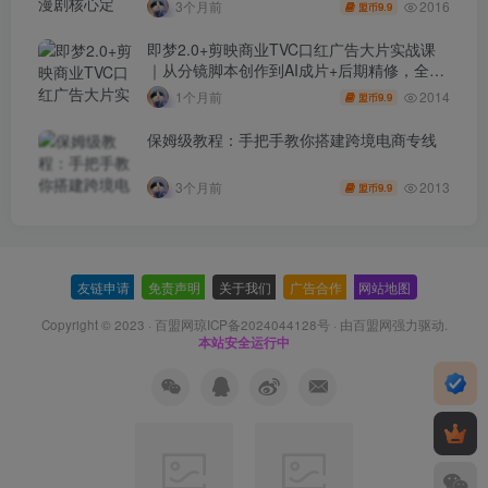
2016
3个月前
9.9
盟币
即梦2.0+剪映商业TVC口红广告大片实战课
｜从分镜脚本创作到AI成片+后期精修，全流
程打造品牌级产品广告
2014
1个月前
9.9
盟币
保姆级教程：手把手教你搭建跨境电商专线
2013
3个月前
9.9
盟币
友链申请
-
免责声明
-
关于我们
-
广告合作
-
网站地图
Copyright © 2023 ·
百盟网琼ICP备2024044128号
· 由
百盟网
强力驱动.
本站安全运行中