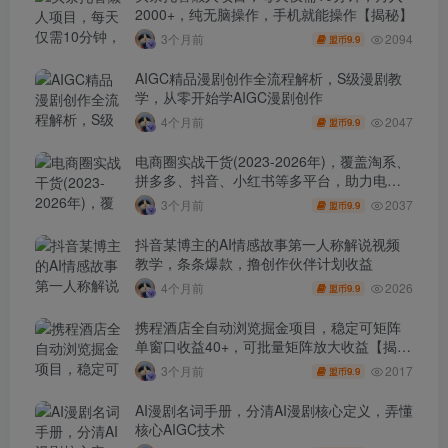
2000+，纯无脑操作，手机就能操作【揭秘】
2094
3个月前
9.9
盟币
AIGC精品漫剧创作全流程解析，S级漫剧教
学，从零开始学AIGC漫剧创作
2047
4个月前
9.9
盟币
电商圈实战干货(2023-2026年)，覆盖淘系、
拼多多、抖音、小红书等多平台，助力电商
人避开坑、提效率、稳盈利(更新4月)
2037
3个月前
9.9
盟币
抖音某博主的AI情感故事第一人称解说视频
教学，条条爆款，撸创作伙伴计划收益
2026
4个月前
9.9
盟币
携程酒店全自动浏览掘金项目，稳定可矩阵
单窗口收益40+，可批量矩阵放大收益【揭
秘】
2017
3个月前
9.9
盟币
AI漫剧名词手册，分清AI漫剧核心定义，弄懂
核心AIGC技术