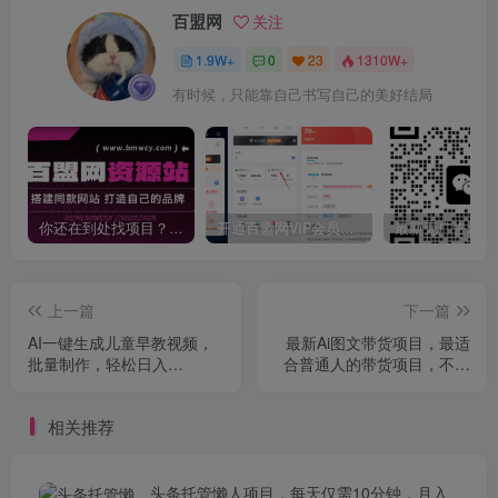
百盟网
关注
1.9W+
0
23
1310W+
有时候，只能靠自己书写自己的美好结局
你还在到处找项目？还在当韭菜？我靠卖项目一个月收入5万+，曾经我也是个失败者。
开通百盟网VIP会员，尊享全站资源免费下载，享70%的推广提成！！【限时五折优惠】
上一篇
下一篇
AI一键生成儿童早教视频，
最新Ai图文带货项目，最适
批量制作，轻松日入
合普通人的带货项目，不露
2000+！
脸 不直播 不剪辑就可以轻松
带货搞钱(完结)
相关推荐
头条托管懒人项目，每天仅需10分钟，月入