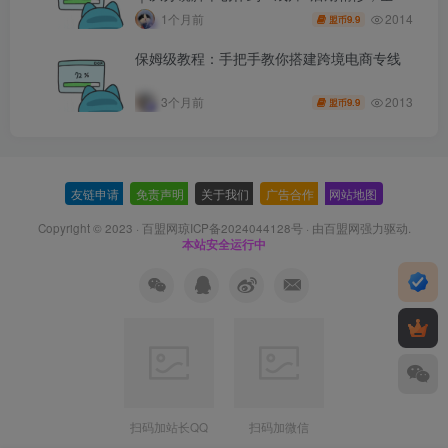
程打造品牌级产品广告
2014
1个月前
9.9
盟币
保姆级教程：手把手教你搭建跨境电商专线
2013
3个月前
9.9
盟币
友链申请
-
免责声明
-
关于我们
-
广告合作
-
网站地图
Copyright © 2023 ·
百盟网琼ICP备2024044128号
· 由
百盟网
强力驱动.
本站安全运行中
扫码加站长QQ
扫码加微信