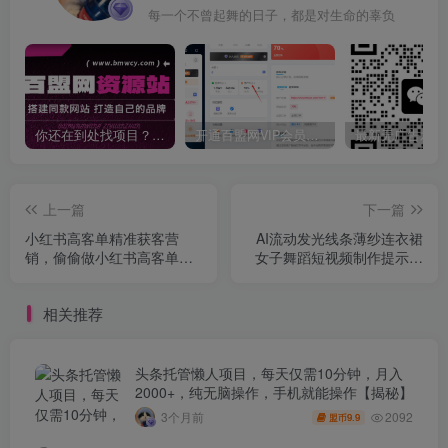
每一个不曾起舞的日子，都是对生命的辜负
你还在到处找项目？还在当韭菜？我靠卖项目一个月收入5万+，曾经我也是个失败者。
开通百盟网VIP会员，尊享全站资源免费下载，享70%的推广提成！！【限时五折优惠】
上一篇
下一篇
小红书高客单精准获客营
AI流动发光线条薄纱连衣裙
销，偷偷做小红书高客单，
女子舞蹈短视频制作提示词
原来这么香
(含绘图词、动作词)AI美女跳
舞教程
相关推荐
头条托管懒人项目，每天仅需10分钟，月入
2000+，纯无脑操作，手机就能操作【揭秘】
2092
3个月前
9.9
盟币