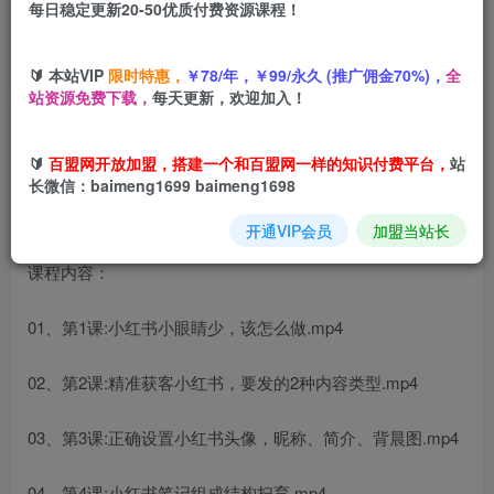
每日稳定更新20-50优质付费资源课程！
您当前未登录！建议登陆后购买，可保存购买订单
🔰 本站VIP
限时特惠，
￥78/年，￥99/永久 (推广佣金70%)，
全
化妆师小红书极速获客
，直接把小红书怎么获客的方法告诉
站资源免费下载，
每天更新，欢迎加入！
你
🔰
百盟网开放加盟，搭建一个和百盟网一样的知识付费平台，
站
长微信：baimeng1699 baimeng1698
开通VIP会员
加盟当站长
课程内容：
01、第1课:小红书小眼睛少，该怎么做.mp4
02、第2课:精准获客小红书，要发的2种内容类型.mp4
03、第3课:正确设置小红书头像，昵称、简介、背晨图.mp4
04、第4课:小红书笔记组成结构扫育,mp4