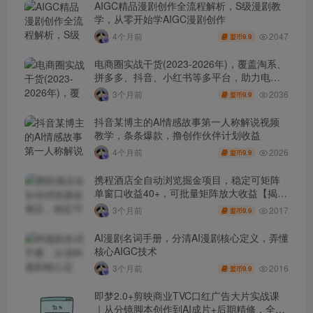
AIGC精品漫剧创作全流程解析，S级漫剧教
学，从零开始学AIGC漫剧创作
2047
4个月前
9.9
盟币
电商圈实战干货(2023-2026年)，覆盖淘系、
拼多多、抖音、小红书等多平台，助力电商
人避开坑、提效率、稳盈利(更新4月)
2036
3个月前
9.9
盟币
抖音某博主的AI情感故事第一人称解说视频
教学，条条爆款，撸创作伙伴计划收益
2026
4个月前
9.9
盟币
携程酒店全自动浏览掘金项目，稳定可矩阵
单窗口收益40+，可批量矩阵放大收益【揭
秘】
2017
3个月前
9.9
盟币
AI漫剧名词手册，分清AI漫剧核心定义，弄懂
核心AIGC技术
2016
3个月前
9.9
盟币
即梦2.0+剪映商业TVC口红广告大片实战课
｜从分镜脚本创作到AI成片+后期精修，全流