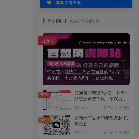
热门项目
免费分享网赚资讯
TOP1
16.1W+人已阅读
你还在到处找项目？还在当韭菜？我靠
卖项目一个月收入5万+，曾经我也...
开通百盟网VIP会员，尊享全
TOP2
站资源免费下载，享70%的
推广提成！！【限时五折优
2年前
15.7W+人已阅读
惠】
最新无广告水印课程资源 长
TOP3
期更新
2年前
10.1W+人已阅读