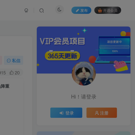
发布
开通会员
私信
915
20
色降重
Hi！请登录
登录
注册