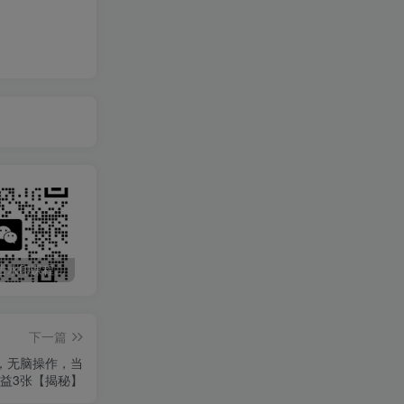
最新无广告水印课程资源 长期更新
免费投稿专区，先看要求在投稿！！！
头条托管懒人项目，每天仅需10分钟，月入2000+，纯无脑操作，手机就能操作【揭秘】
下一篇
钟，无脑操作，当
益3张【揭秘】