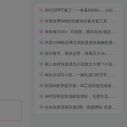
AI代写PPT疯了！一单暴利600+，小白无脑套模板，旺季月入3W，不用苦哈哈引流【揭秘】
1
外面收费988的自媒体必备全套工具，一个软件全都有了【永久软件+详细教程】
2
单机每日30＋ 可矩阵，脚本自动 稳定躺赚
3
抖音10W粉丝博主同款星座性格解析视频实操课，新手可直接复制，撸创作伙伴计划，分成计划等
4
你出账号，我来运营，保底日入1k+，开启躺賺模式【揭秘】
5
新人如何快速成为小说推文大佬？小说推文新人必看，少走弯路
6
AI全自动写小说，一键生成120万字，躺着也能赚，月入2w+
7
职场AI效率提升课：AI工具快速完成各类工作,全面提升职场竞争力与工作效率
8
AI代写帮你实现财富增长，无需引流，纯执行力，时间自由，一天稳收200-500
9
全自动变现项目第2期：搭建网站 卖虚拟产品 一年躺赚了20w【保姆级教程】
10