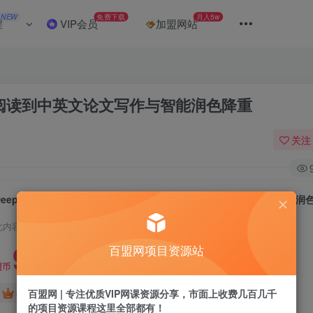
NEW
免费下载
月入5w
程
VIP会员
加盟网站
索阅读到中英文论文写作与智能润色降重
关注
DeepSeek学术写作全攻略：从文献检索阅读到中英文论文写作与智能润
此内容为付费阅读，请付费后查看
9.9
百盟网项目资源站
盟币
免费
免费
百盟网 | 专注优质VIP网课资源分享，市面上收费几百几千
年卡会员
永久会员
的项目资源课程这里全部都有！