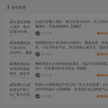
相关推荐
头条托管懒人项目，每天仅需10分钟，月入2000
脑操作，手机就能操作【揭秘】
3个月前
9.9
盟币
电商圈实战干货(2023-2026年)，覆盖淘系、拼
音、小红书等多平台，助力电商人避开坑、提效
利(更新4月)
3个月前
9.9
盟币
携程酒店全自动浏览掘金项目，稳定可矩阵单窗
40+，可批量矩阵放大收益【揭秘】
3个月前
9.9
盟币
即梦2.0+剪映商业TVC口红广告大片实战课｜从
创作到AI成片+后期精修，全流程打造品牌级产
1个月前
9.9
盟币