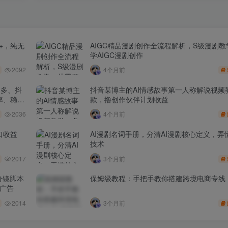
+，纯无
AIGC精品漫剧创作全流程解析，S级漫剧
学AIGC漫剧创作
2092
4个月前
多多、抖
抖音某博主的AI情感故事第一人称解说视频
率、稳盈
款，撸创作伙伴计划收益
2036
4个月前
口收益
AI漫剧名词手册，分清AI漫剧核心定义，弄懂
技术
2017
3个月前
分镜脚本
保姆级教程：手把手教你搭建跨境电商专线
品广告
2014
3个月前