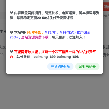
立即
🔰 内容涵盖网赚项目、引流技术、电商运营、脚本源码等资
您当前未登录！建议登陆后购买，可保
源，每日稳定更新20-50优质付费资源课程！
🔰 本站VIP
限时特惠，
￥78/年，￥99/永久 (推广佣金
70%)，
全站资源免费下载，
每天更新，欢迎加入！
从文献检索（Meta分析/原始研究选题）、SCI/SSCI写作框架
🔰
百盟网开放加盟，搭建一个和百盟网一样的知识付费平
0+模块，帮助学员快速掌握AI辅助写作的核心方法，显著提升
台，
站长微信：baimeng1699 baimeng1698
开通VIP会员
加盟当站长