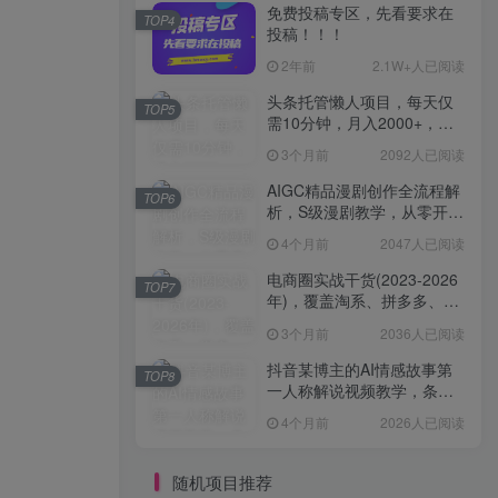
免费投稿专区，先看要求在
TOP4
投稿！！！
2年前
2.1W+人已阅读
头条托管懒人项目，每天仅
TOP5
需10分钟，月入2000+，纯
无脑操作，手机就能操作
3个月前
2092人已阅读
【揭秘】
AIGC精品漫剧创作全流程解
TOP6
析，S级漫剧教学，从零开始
学AIGC漫剧创作
4个月前
2047人已阅读
电商圈实战干货(2023-2026
TOP7
年)，覆盖淘系、拼多多、抖
音、小红书等多平台，助力
3个月前
2036人已阅读
电商人避开坑、提效率、稳
盈利(更新4月)
抖音某博主的AI情感故事第
TOP8
一人称解说视频教学，条条
爆款，撸创作伙伴计划收益
4个月前
2026人已阅读
随机项目推荐