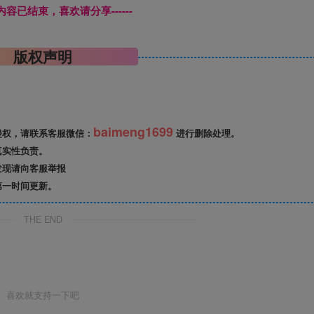
本页内容已结束，喜欢请分享------
版权声明
baimeng1699
侵权，请联系客服微信：
进行删除处理。
真实性负责。
发现请向客服举报
第一时间更新。
THE END
喜欢就支持一下吧