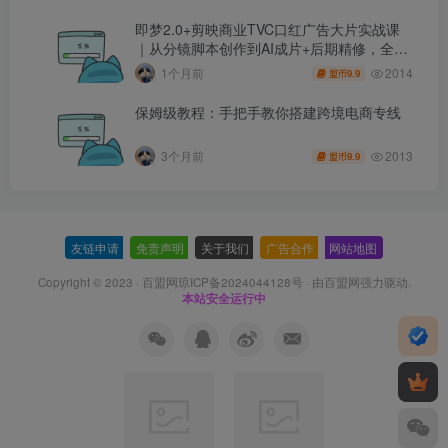
即梦2.0+剪映商业TVC口红广告大片实战课
｜从分镜脚本创作到AI成片+后期精修，全流
程打造品牌级产品广告
2014
1个月前
9.9
盟币
保姆级教程：手把手教你搭建跨境电商专线
2013
3个月前
9.9
盟币
友链申请
-
免责声明
-
关于我们
-
广告合作
-
网站地图
Copyright © 2023 ·
百盟网琼ICP备2024044128号
· 由
百盟网
强力驱动.
本站安全运行中