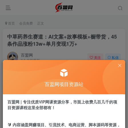
首页
会员免费
正文
中草药养生赛道：AI文案+故事模板+橱带货，45
条作品涨粉13w+单月变现1万+
百盟网
关注
私信
9个月前更新
332
2
付费阅读
百盟网项目资源站
中草药养生赛道：AI文案+故事模板+橱带货，45条作品涨粉13w+单月变现1万+
此内容为付费阅读，请付费后查看
9.9
百盟网 | 专注优质VIP网课资源分享，市面上收费几百几千的项
盟币
目资源课程这里全部都有！
免费
免费
年卡会员
永久会员
🔰 内容涵盖网赚项目、引流技术、电商运营、脚本源码等资源，
立即购买