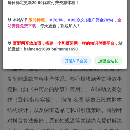
每日稳定更新20-50优质付费资源课程！
您当前未登录！建议登陆后购买，可保存购买订单
🔰 本站VIP
限时特惠，
￥78/年，￥99/永久 (推广佣金70%)，
全
站资源免费下载，
每天更新，欢迎加入！
本课程专为中医药文化传播者及短视频创业者设
🔰
百盟网开放加盟，搭建一个和百盟网一样的知识付费平台，
站
计，系统拆解中草药垂直赛道的创作方法论。课程
长微信：baimeng1699 baimeng1698
以45条作品涨粉13万、橱窗变现1万+的实战案例
开通VIP会员
加盟当站长
为蓝本，通过AI工具+传统智慧双轮驱动，打造可
复制的爆款内容生产体系。核心模块涵盖古籍故事
挖掘（如《中药名的故事》应用）、AI辅助文案创
作（豆包/剪映实操）、病痛-名医-药效三段式剧本
结构设计，以及橱窗选品与私域引流策略。特别针
对抖音算法偏好，原创性规避等关键痛点提供解决