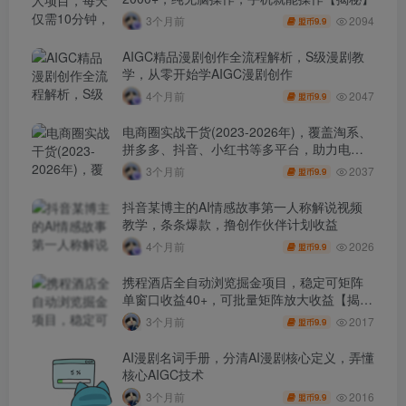
2094
3个月前
9.9
盟币
AIGC精品漫剧创作全流程解析，S级漫剧教
学，从零开始学AIGC漫剧创作
2047
4个月前
9.9
盟币
电商圈实战干货(2023-2026年)，覆盖淘系、
拼多多、抖音、小红书等多平台，助力电商
人避开坑、提效率、稳盈利(更新4月)
2037
3个月前
9.9
盟币
抖音某博主的AI情感故事第一人称解说视频
教学，条条爆款，撸创作伙伴计划收益
2026
4个月前
9.9
盟币
携程酒店全自动浏览掘金项目，稳定可矩阵
单窗口收益40+，可批量矩阵放大收益【揭
秘】
2017
3个月前
9.9
盟币
AI漫剧名词手册，分清AI漫剧核心定义，弄懂
核心AIGC技术
2016
3个月前
9.9
盟币