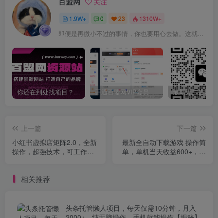
百盟网
关注
1.9W+
0
23
1310W+
即便是再微小不过的事情，你也要用心去做。这就是成功的秘密
你还在到处找项目？还在当韭菜？我靠卖项目一个月收入5万+，曾经我也是个失败者。
开通百盟网VIP会员，尊享全站资源免费下载，享70%的推广提成！！【限时五折优惠】
上一篇
下一篇
小红书虚拟店矩阵2.0，全新
最新全自动下载游戏 操作简
操作，超强技术，可工作室
单，单机当天收益600+，收
放大
益无上限，可矩阵…
相关推荐
头条托管懒人项目，每天仅需10分钟，月入
2000+，纯无脑操作，手机就能操作【揭秘】