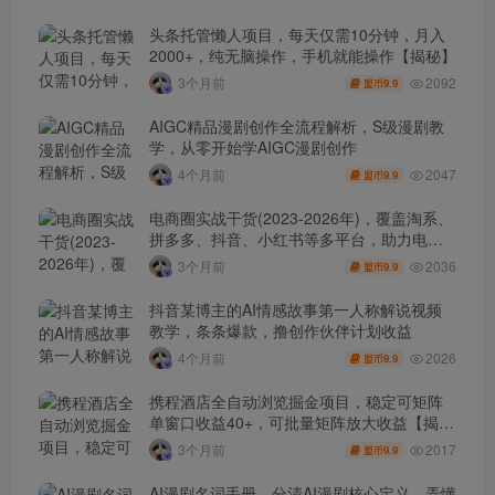
头条托管懒人项目，每天仅需10分钟，月入
2000+，纯无脑操作，手机就能操作【揭秘】
2092
3个月前
9.9
盟币
AIGC精品漫剧创作全流程解析，S级漫剧教
学，从零开始学AIGC漫剧创作
2047
4个月前
9.9
盟币
电商圈实战干货(2023-2026年)，覆盖淘系、
拼多多、抖音、小红书等多平台，助力电商
人避开坑、提效率、稳盈利(更新4月)
2036
3个月前
9.9
盟币
抖音某博主的AI情感故事第一人称解说视频
教学，条条爆款，撸创作伙伴计划收益
2026
4个月前
9.9
盟币
携程酒店全自动浏览掘金项目，稳定可矩阵
单窗口收益40+，可批量矩阵放大收益【揭
秘】
2017
3个月前
9.9
盟币
AI漫剧名词手册，分清AI漫剧核心定义，弄懂