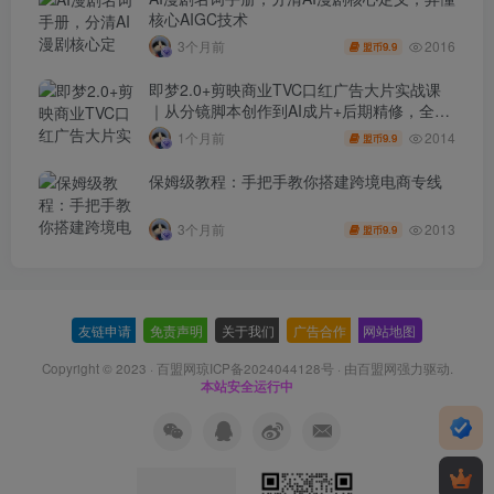
核心AIGC技术
2016
3个月前
9.9
盟币
即梦2.0+剪映商业TVC口红广告大片实战课
｜从分镜脚本创作到AI成片+后期精修，全流
程打造品牌级产品广告
2014
1个月前
9.9
盟币
保姆级教程：手把手教你搭建跨境电商专线
2013
3个月前
9.9
盟币
友链申请
-
免责声明
-
关于我们
-
广告合作
-
网站地图
Copyright © 2023 ·
百盟网琼ICP备2024044128号
· 由
百盟网
强力驱动.
本站安全运行中