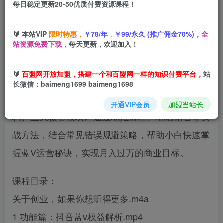
每日稳定更新20-50优质付费资源课程！
您当前未登录！建议登陆后购买，可保存购买订单
🔰 本站VIP
限时特惠，
￥78/年，￥99/永久 (推广佣金70%)，
全
站资源免费下载，
每天更新，欢迎加入！
抖音蓝V变现速成课是专为创业者设计的蓝V账号
🔰
百盟网开放加盟，搭建一个和百盟网一样的知识付费平台，
站
变现全攻略，涵盖功能权益解析（认证优势）、销
长微信：baimeng1699 baimeng1698
售技巧（客户预约/转介绍）、团队管理（薪资架
开通VIP会员
加盟当站长
构）三大核心模块。通过地推流程、电话销售等实
战方法，结合常见错误规避策略，帮助小白快速掌
握蓝V运营秘诀，实现月入过万的商业目标。
课程目录：
关于创业，如果你想听得更多.m4a
1 功能篇：抖音蓝v权益解析.mp4