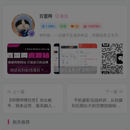
百盟网
关注
1.9W+
0
22
1300W+
有时候，一点微不足道的肯定，对我却意义非凡
你还在到处找项目？还在当韭菜？我靠卖项目一个月收入5万+，曾经我也是个失败者。
开通百盟网VIP会员，尊享全站资源免费下载，享70%的推广提成！！【限时五折优惠】
上一篇
下一篇
【哔哩哔哩托管】你出账
手机摄影实战特训，从拍摄
号，我来运营，最高躺入
到后期出片的完整技能链，7
2W【揭秘】
天拍出点赞大片
相关推荐