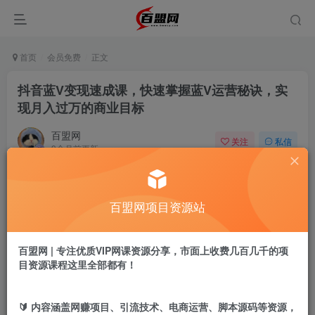
首页
会员免费
正文
抖音蓝V变现速成课，快速掌握蓝V运营秘诀，实
现月入过万的商业目标
百盟网
关注
私信
9个月前更新
710
0
付费阅读
百盟网项目资源站
抖音蓝V变现速成课，快速掌握蓝V运营秘诀，实现月入过万的商业目标
此内容为付费阅读，请付费后查看
9.9
百盟网 | 专注优质VIP网课资源分享，市面上收费几百几千的项
盟币
目资源课程这里全部都有！
免费
免费
年卡会员
永久会员
🔰 内容涵盖网赚项目、引流技术、电商运营、脚本源码等资源，
立即购买