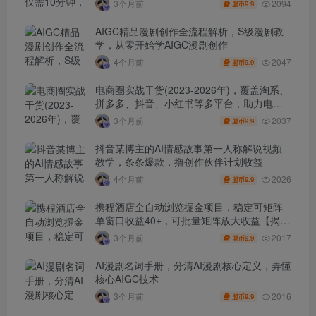
2094
3个月前
9.9
盟币
AIGC精品漫剧创作全流程解析，S级漫剧教
学，从零开始学AIGC漫剧创作
2047
4个月前
9.9
盟币
电商圈实战干货(2023-2026年)，覆盖淘系、
拼多多、抖音、小红书等多平台，助力电商
人避开坑、提效率、稳盈利(更新4月)
2037
3个月前
9.9
盟币
抖音某博主的AI情感故事第一人称解说视频
教学，条条爆款，撸创作伙伴计划收益
2026
4个月前
9.9
盟币
携程酒店全自动浏览掘金项目，稳定可矩阵
单窗口收益40+，可批量矩阵放大收益【揭
秘】
2017
3个月前
9.9
盟币
AI漫剧名词手册，分清AI漫剧核心定义，弄懂
核心AIGC技术
2016
3个月前
9.9
盟币