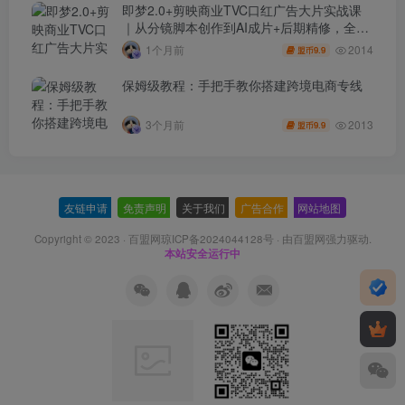
即梦2.0+剪映商业TVC口红广告大片实战课
｜从分镜脚本创作到AI成片+后期精修，全流
程打造品牌级产品广告
2014
1个月前
9.9
盟币
保姆级教程：手把手教你搭建跨境电商专线
2013
3个月前
9.9
盟币
友链申请
-
免责声明
-
关于我们
-
广告合作
-
网站地图
Copyright © 2023 ·
百盟网琼ICP备2024044128号
· 由
百盟网
强力驱动.
本站安全运行中