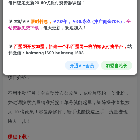
每日稳定更新20-50优质付费资源课程！
您当前未登录！建议登陆后购买，可保存购买订单
🔰 本站VIP
限时特惠，
￥78/年，￥99/永久 (推广佣金70%)，
全
Coze工作流一键发布高质量公众号引流兼职粉代发粉，单日
站资源免费下载，
每天更新，欢迎加入！
1-3张
🔰
百盟网开放加盟，搭建一个和百盟网一样的知识付费平台，
站
长微信：baimeng1699 baimeng1698
开通VIP会员
加盟当站长
项目介绍：
不用手动盯号！全自动发布公众号，专攻兼职粉、创业粉，
关键词搜索流量精准捕捉！单号就能起量，矩阵操作直接放
大 10 倍效果！零复杂操作，新手也能快速上手，流量变现
快人一步！
课程下载：