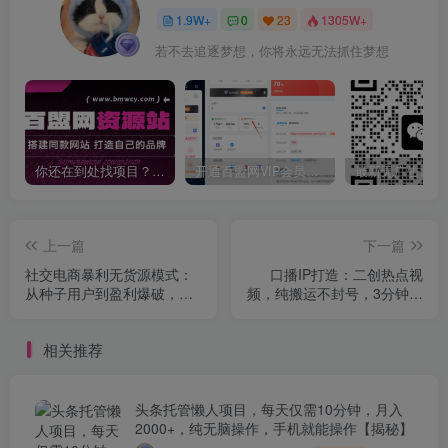
1.9W+
0
23
1305W+
若不去追逐梦想，你将永远无法抓住梦想
你还在到处找项目？还在当韭菜？我靠卖项目一个月收入5万+，曾经我也是个失败者。
开通百盟网VIP会员，尊享全站资源免费下载，享70%的推广提成！！【限时五折优惠】
上一篇
下一篇
社交电商暴利无货源模式：
口播IP打造：二创热点视
从种子用户到盈利爆破，单
频，纯搬运不封号，3分钟一
账号月均收益5w+
条作品，涨粉19w，有手就
行
相关推荐
头条托管懒人项目，每天仅需10分钟，月入
2000+，纯无脑操作，手机就能操作【揭秘】