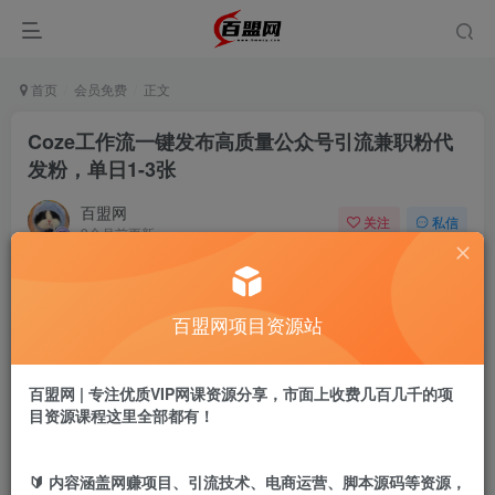
首页
会员免费
正文
Coze工作流一键发布高质量公众号引流兼职粉代
发粉，单日1-3张
百盟网
关注
私信
9个月前更新
216
7
付费阅读
百盟网项目资源站
Coze工作流一键发布高质量公众号引流兼职粉代发粉，单日1-3张
此内容为付费阅读，请付费后查看
9.9
百盟网 | 专注优质VIP网课资源分享，市面上收费几百几千的项
盟币
目资源课程这里全部都有！
免费
免费
年卡会员
永久会员
🔰 内容涵盖网赚项目、引流技术、电商运营、脚本源码等资源，
立即购买