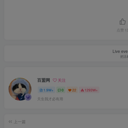
点赞
1
Live ever
把活
百盟网
关注
1.9W+
0
22
1293W+
天生我才必有用
上一篇