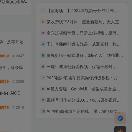
获利300多W+
【蓝海项目】2024年视频号分成计划，快速开分成，日爆单8000+，附玩法教程
1
某收费线下3月课，流量新破局、无人直播导流20w到私域、快团团等太香了
2
京东短视频带货，只需上传视频，坐等佣金到账
3
教学，从零开始
千川直播间引爆实战课，从测素材、拉爆素材到稳流速、控投产的完整闭环王炸打法(2026年2月
4
影视剪辑一站式讲解，0基础入门到精通，全流程实操
5
2047
9.9
盟币
一键生成原创解说视频，仅需十秒钟，小白也可以日入3000+
6
教学，条条爆
2023国外联盟项目实操保姆级教程：月入4000美元，适合初学者
7
2026
9.9
盟币
AI暴力变现！ComfyUI一键生成美女热舞视频，日赚1000+，小白轻松上手！。
8
核心AIGC
视频号创作者分成3.0，100%原创视频高收益，单日收益900+
9
2016
9.9
盟币
AI-在电商领域的运用线上课，AI电商文案+AI电商视觉（14节课）
10