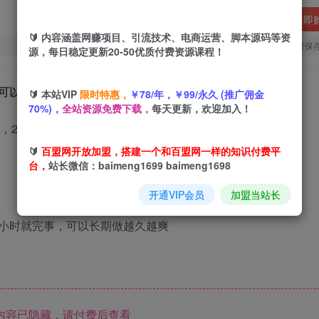
立即
🔰 内容涵盖网赚项目、引流技术、电商运营、脚本源码等资
您当前未登录！建议登陆后购买，可保
源，每日稳定更新20-50优质付费资源课程！
也可以出单
🔰 本站VIP
限时特惠，
￥78/年，￥99/永久 (推广佣金
70%)，
全站资源免费下载，
每天更新，欢迎加入！
🔰
百盟网开放加盟，搭建一个和百盟网一样的知识付费平
台，
站长微信：baimeng1699 baimeng1698
开通VIP会员
加盟当站长
小时就完事，可以长期做越久越爽
内容已隐藏，请付费后查看