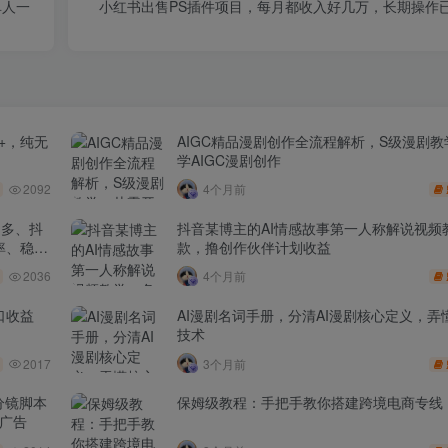
单人一
小红书出售PS插件项目，每月都收入好几万，长期操作已
+，纯无
AIGC精品漫剧创作全流程解析，S级漫剧
学AIGC漫剧创作
2092
4个月前
多多、抖
抖音某博主的AI情感故事第一人称解说视频
率、稳盈
款，撸创作伙伴计划收益
2036
4个月前
口收益
AI漫剧名词手册，分清AI漫剧核心定义，弄懂
技术
2017
3个月前
分镜脚本
保姆级教程：手把手教你搭建跨境电商专线
品广告