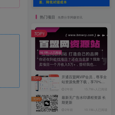
热门项目
免费分享网赚资讯
TOP1
16.1W+人已阅读
你还在到处找项目？还在当韭菜？我靠
卖项目一个月收入5万+，曾经我也...
开通百盟网VIP会员，尊享全
TOP2
站资源免费下载，享70%的
推广提成！！【限时五折优
2年前
15.7W+人已阅读
惠】
最新无广告水印课程资源 长
TOP3
期更新
2年前
10.1W+人已阅读