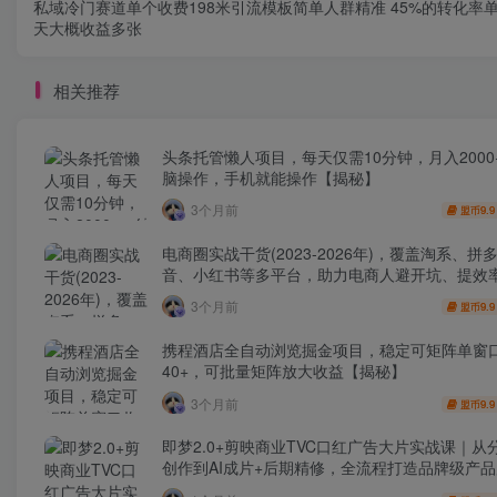
私域冷门赛道单个收费198米引流模板简单人群精准 45%的转化率
天大概收益多张
相关推荐
头条托管懒人项目，每天仅需10分钟，月入2000
脑操作，手机就能操作【揭秘】
3个月前
9.9
盟币
电商圈实战干货(2023-2026年)，覆盖淘系、拼
音、小红书等多平台，助力电商人避开坑、提效
利(更新4月)
3个月前
9.9
盟币
携程酒店全自动浏览掘金项目，稳定可矩阵单窗
40+，可批量矩阵放大收益【揭秘】
3个月前
9.9
盟币
即梦2.0+剪映商业TVC口红广告大片实战课｜从
创作到AI成片+后期精修，全流程打造品牌级产