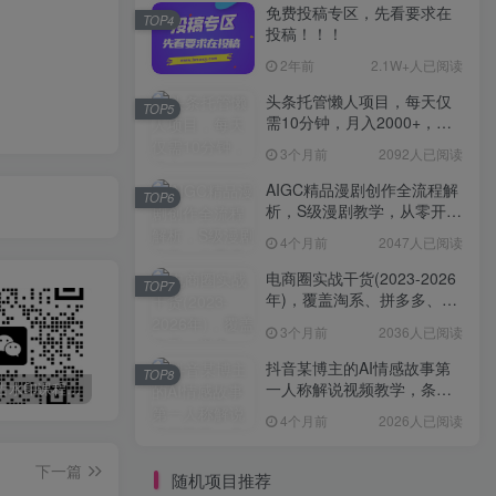
免费投稿专区，先看要求在
TOP4
投稿！！！
2年前
2.1W+人已阅读
头条托管懒人项目，每天仅
TOP5
需10分钟，月入2000+，纯
无脑操作，手机就能操作
3个月前
2092人已阅读
【揭秘】
AIGC精品漫剧创作全流程解
TOP6
析，S级漫剧教学，从零开始
学AIGC漫剧创作
4个月前
2047人已阅读
电商圈实战干货(2023-2026
TOP7
年)，覆盖淘系、拼多多、抖
音、小红书等多平台，助力
3个月前
2036人已阅读
电商人避开坑、提效率、稳
盈利(更新4月)
抖音某博主的AI情感故事第
TOP8
一人称解说视频教学，条条
最新无广告水印课程资源 长期更新
免费投稿专区，先看要求在投稿！！！
头条托管懒人项目，每天仅需10分钟，月入2000+，纯无脑操作，手机就能操作【揭秘】
爆款，撸创作伙伴计划收益
4个月前
2026人已阅读
下一篇
随机项目推荐