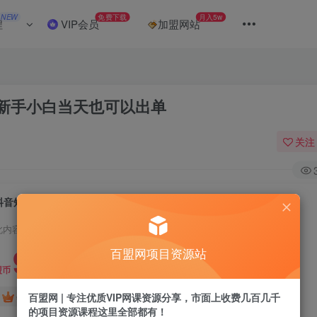
NEW
免费下载
月入5w
程
VIP会员
加盟网站
，新手小白当天也可以出单
关注
抖音短视频新玩法，20条视频挣了1w+，新手小白当天也可以出单
此内容为付费阅读，请付费后查看
9.9
百盟网项目资源站
盟币
免费
免费
百盟网 | 专注优质VIP网课资源分享，市面上收费几百几千
年卡会员
永久会员
的项目资源课程这里全部都有！