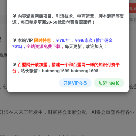
立即
🔰 内容涵盖网赚项目、引流技术、电商运营、脚本源码等资
您当前未登录！建议登陆后购买，可保
源，每日稳定更新20-50优质付费资源课程！
程
🔰 本站VIP
限时特惠，
￥78/年，￥99/永久 (推广佣金
70%)，
全站资源免费下载，
每天更新，欢迎加入！
🔰
百盟网开放加盟，搭建一个和百盟网一样的知识付费平
台，
站长微信：baimeng1699 baimeng1698
开通VIP会员
加盟当站长
命，创造价值将会远超过往一百年任何一次风口，且人类财富将会
口主升浪在未来三年发生，财富将会重新分配，AI将会重塑各行各