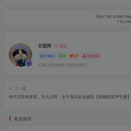
Don’t let a bad da
不要让糟
百盟网
关注
1.9W+
0
22
1298W+
不要让你的梦想只是想想而已
上一篇
AI代写商单变现，月入过W，永不淘汰副业兼职【保姆级SOP手册
相关推荐