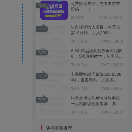
免费投稿专区，先看要求在
TOP4
投稿！！！
2年前
2.1W+人已阅读
头条托管懒人项目，每天仅
TOP5
需10分钟，月入2000+，纯
无脑操作，手机就能操作
3个月前
2092人已阅读
【揭秘】
AIGC精品漫剧创作全流程解
TOP6
析，S级漫剧教学，从零开始
学AIGC漫剧创作
4个月前
2047人已阅读
电商圈实战干货(2023-2026
TOP7
年)，覆盖淘系、拼多多、抖
音、小红书等多平台，助力
3个月前
2036人已阅读
电商人避开坑、提效率、稳
盈利(更新4月)
抖音某博主的AI情感故事第
TOP8
一人称解说视频教学，条条
爆款，撸创作伙伴计划收益
4个月前
2026人已阅读
随机项目推荐