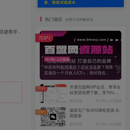
热门项目
免费分享网赚资讯
搭建教学，
TOP1
16.1W+人已阅读
你还在到处找项目？还在当韭菜？我靠
卖项目一个月收入5万+，曾经我也...
开通百盟网VIP会员，尊享全
TOP2
站资源免费下载，享70%的
推广提成！！【限时五折优
2年前
15.7W+人已阅读
惠】
最新无广告水印课程资源 长
TOP3
期更新
2年前
10.1W+人已阅读