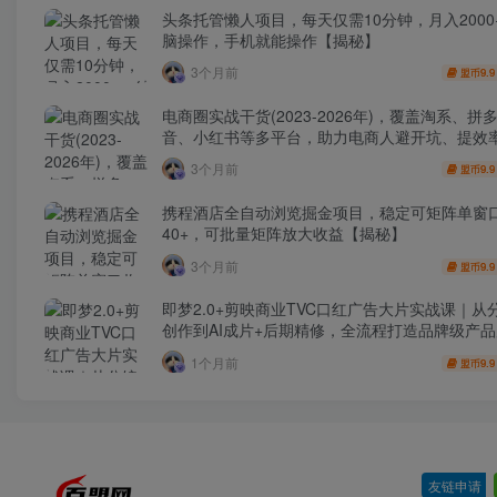
头条托管懒人项目，每天仅需10分钟，月入2000
脑操作，手机就能操作【揭秘】
3个月前
9.9
盟币
电商圈实战干货(2023-2026年)，覆盖淘系、拼
音、小红书等多平台，助力电商人避开坑、提效
利(更新4月)
3个月前
9.9
盟币
携程酒店全自动浏览掘金项目，稳定可矩阵单窗
40+，可批量矩阵放大收益【揭秘】
3个月前
9.9
盟币
即梦2.0+剪映商业TVC口红广告大片实战课｜从
创作到AI成片+后期精修，全流程打造品牌级产
1个月前
9.9
盟币
友链申请
-