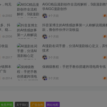
+，纯无
AIGC精品漫剧创作全流程解析，S级漫剧
学AIGC漫剧创作
2092
4个月前
多多、抖
抖音某博主的AI情感故事第一人称解说视频
率、稳盈
款，撸创作伙伴计划收益
2036
4个月前
口收益
AI漫剧名词手册，分清AI漫剧核心定义，弄懂
技术
2017
3个月前
分镜脚本
保姆级教程：手把手教你搭建跨境电商专线
品广告
2014
3个月前
免责声明
-
关于我们
-
广告合作
-
网站地图