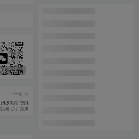
抖音最新连麦引流玩法教程，可多号多人操作
1
AI生成沙雕动漫，一条视频涨粉一千以上，单日变现500+，小白可操作
2
想做数字产品？Sheri亲授：日涨100粉、每周2500至3000美元的营收，Instagram躺着赚
3
沙雕动画无人直播保姆级教程(附沙雕素材+倒计时+礼物素材)
4
28天小红书博主IP特训营《第6+7期》4个月涨粉16W+教你日销过万月营收30万
5
AI扣子工作流拉新AIGC创业导师，紧切AI风口，全赛道拉新，全赛道模板
6
最新无广告水印课程资源 长期更新
免费投稿专区，先看要求在投稿！！！
头条托管懒人项目，每天仅需10分钟，月入2000+，纯无脑操作，手机就能操作【揭秘】
AI商业视频实战训练营第3期，从视频创作小白到商单大神，普通人也能月入5位数
7
下一篇
抖音短视频蓝海项目，美女音乐号，轻松月入过万 适合小白（教程+100G素材）
8
保姆级教程-智能
最新中视频抗日纪录片，3天必起，流量爆炸，单日收益1000＋
9
体搭建-项目实操
AI短视频创业风口！夫妻搞笑对话，动画短视频5分钟做一条，轻松日入2000+！（可矩阵放大）
10