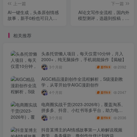
上一篇
下一篇
AI一键生成，头条原创情感
AI论文写作全流程，国内外
故事，新手0粉也可日入
模型测评，选题到投稿，实
1000+
操课学高效写作方法
相关推荐
头条托管懒人项目，每天仅需10分钟，月入
2000+，纯无脑操作，手机就能操作【揭秘】
2092
3个月前
9.9
盟币
AIGC精品漫剧创作全流程解析，S级漫剧教
学，从零开始学AIGC漫剧创作
2047
4个月前
9.9
盟币
电商圈实战干货(2023-2026年)，覆盖淘系、
拼多多、抖音、小红书等多平台，助力电商
人避开坑、提效率、稳盈利(更新4月)
2036
3个月前
9.9
盟币
抖音某博主的AI情感故事第一人称解说视频
教学，条条爆款，撸创作伙伴计划收益