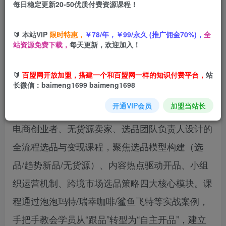
每日稳定更新20-50优质付费资源课程！
您当前未登录！建议登陆后购买，可保存购买订单
🔰 本站VIP
限时特惠，
￥78/年，￥99/永久 (推广佣金70%)，
全
站资源免费下载，
每天更新，欢迎加入！
电商选品模型11月线上大课：从选品到开品的完整
🔰
百盟网开放加盟，搭建一个和百盟网一样的知识付费平台，
站
方法论，持续增长与利润突破
长微信：baimeng1699 baimeng1698
开通VIP会员
加盟当站长
《电商选品模型与无货源创业实战课》是一门专为‌
电商创业者、无货源卖家、选品团队负责人‌设计的‌
全流程选品与变现课程‌，聚焦‌选品模型构建（选
品/趋势新品/无货源）、内容热点驱动开品、小组
织运营机制、跨境市场选品策略‌四大核心模块。课
程通过‌泡泡玛特/瑞幸咖啡/鲨鱼飞特等实战案例‌，
手把手教会学员从“跟品”转型为“自主开品”，建立