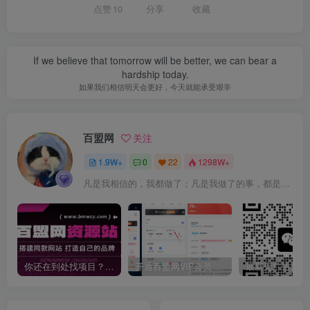
点赞
10
分享
收藏
If we believe that tomorrow will be better, we can bear a
hardship today.
如果我们相信明天会更好，今天就能承受艰辛
百盟网
关注
1.9W+
0
22
1298W+
凡是我相信的，我都做了；凡是我做了的事，都是全身心地投入去做的
你还在到处找项目？还在当韭菜？我靠卖项目一个月收入5万+，曾经我也是个失败者。
开通百盟网VIP会员，尊享全站资源免费下载，享70%的推广提成！！【限时五折优惠】