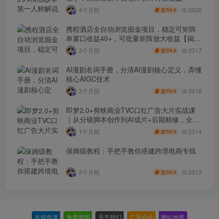
2026
4个月前
9.9
盟币
携程酒店全自动浏览掘金项目，稳定可矩阵
单窗口收益40+，可批量矩阵放大收益【揭
秘】
2017
3个月前
9.9
盟币
AI漫剧名词手册，分清AI漫剧核心定义，弄懂
核心AIGC技术
2016
3个月前
9.9
盟币
即梦2.0+剪映商业TVC口红广告大片实战课
｜从分镜脚本创作到AI成片+后期精修，全流
程打造品牌级产品广告
2014
1个月前
9.9
盟币
保姆级教程：手把手教你搭建跨境电商专线
2013
3个月前
9.9
盟币
友链申请
-
免责声明
-
关于我们
-
广告合作
-
网站地图