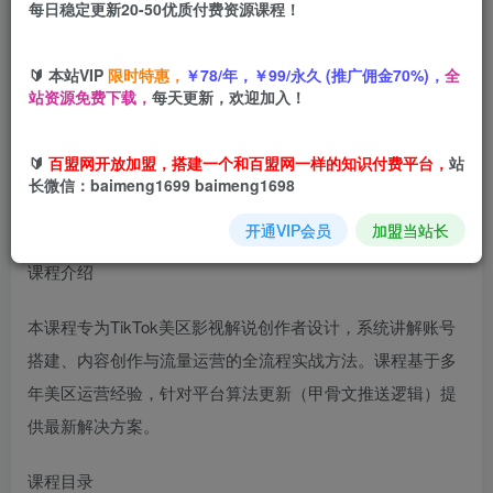
每日稳定更新20-50优质付费资源课程！
您当前未登录！建议登陆后购买，可保存购买订单
🔰 本站VIP
限时特惠，
￥78/年，￥99/永久 (推广佣金70%)，
全
Tiktok美区影视解说AE全能实战课程：从安装到精通，插件
站资源免费下载，
每天更新，欢迎加入！
资源全配套，TK影视解说必学
🔰
百盟网开放加盟，搭建一个和百盟网一样的知识付费平台，
站
长微信：baimeng1699 baimeng1698
开通VIP会员
加盟当站长
课程介绍
本课程专为TikTok美区影视解说创作者设计，系统讲解账号
搭建、内容创作与流量运营的全流程实战方法。课程基于多
年美区运营经验，针对平台算法更新（甲骨文推送逻辑）提
供最新解决方案。
课程目录