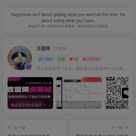
Happiness isn't about getting what you want all the time, it's
about loving what you have.
幸福并不是一味得到自己想要的，而是珍爱自己拥有的
百盟网
关注
1.9W+
0
23
1305W+
没人能改变另一个人，但是某个人能成为一个人改变的原因
你还在到处找项目？还在当韭菜？我靠卖项目一个月收入5万+，曾经我也是个失败者。
开通百盟网VIP会员，尊享全站资源免费下载，享70%的推广提成！！【限时五折优惠】
上一篇
下一篇
新手小白如何做拼多多
爱密老师·抖音从0到1运营变