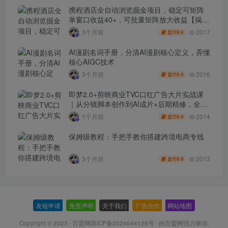
携程酒店全自动浏览掘金项目，稳定可矩阵
单窗口收益40+，可批量矩阵放大收益【揭
秘】
2017
3个月前
9.9
盟币
AI漫剧名词手册，分清AI漫剧核心定义，弄懂
核心AIGC技术
2016
3个月前
9.9
盟币
即梦2.0+剪映商业TVC口红广告大片实战课
｜从分镜脚本创作到AI成片+后期精修，全流
程打造品牌级产品广告
2014
1个月前
9.9
盟币
保姆级教程：手把手教你搭建跨境电商专线
2013
3个月前
9.9
盟币
友链申请
-
免责声明
-
关于我们
-
广告合作
-
网站地图
Copyright © 2023 ·
百盟网琼ICP备2024044128号
· 由
百盟网
强力驱动.