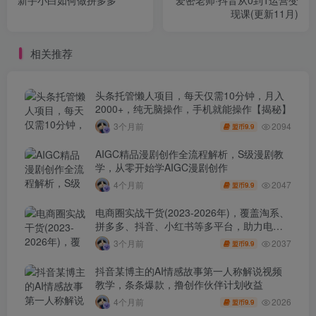
现课(更新11月)
相关推荐
头条托管懒人项目，每天仅需10分钟，月入
2000+，纯无脑操作，手机就能操作【揭秘】
2094
3个月前
9.9
盟币
AIGC精品漫剧创作全流程解析，S级漫剧教
学，从零开始学AIGC漫剧创作
2047
4个月前
9.9
盟币
电商圈实战干货(2023-2026年)，覆盖淘系、
拼多多、抖音、小红书等多平台，助力电商
人避开坑、提效率、稳盈利(更新4月)
2037
3个月前
9.9
盟币
抖音某博主的AI情感故事第一人称解说视频
教学，条条爆款，撸创作伙伴计划收益
2026
4个月前
9.9
盟币