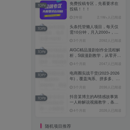
免费投稿专区，先看要求在
TOP4
投稿！！！
2年前
2.1W+人已阅读
头条托管懒人项目，每天仅
TOP5
需10分钟，月入2000+，纯
无脑操作，手机就能操作
3个月前
2092人已阅读
【揭秘】
AIGC精品漫剧创作全流程解
TOP6
析，S级漫剧教学，从零开始
学AIGC漫剧创作
4个月前
2047人已阅读
电商圈实战干货(2023-2026
TOP7
年)，覆盖淘系、拼多多、抖
音、小红书等多平台，助力
3个月前
2036人已阅读
电商人避开坑、提效率、稳
盈利(更新4月)
抖音某博主的AI情感故事第
TOP8
一人称解说视频教学，条条
爆款，撸创作伙伴计划收益
4个月前
2026人已阅读
随机项目推荐