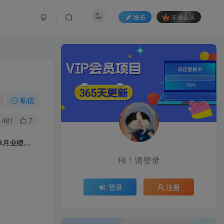
发布
开通会员
！
私信
481
7
超级销冠爆单话术课：120节全场景沟通技巧+100种客户问题解决方法，单月业绩翻倍！
Hi！请登录
登录
注册