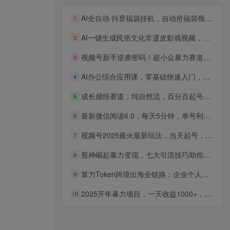
AI全自动·抖音福袋挂机，自动抢福袋领福利，解放双手，轻松躺赚
1
AI一键生成民俗文化非遗皮影戏视频，一刀不剪无需剪辑，30S一条，一天上百条，流量财富嘎嘎猛
2
视频号新手逆袭密码！超小众暴力赛道，中老年人深信不疑，原创通过率拉满
3
AI办公综合应用课，零基础快速入门，覆盖了工作中各种应用场景
4
成长感悟赛道，纯自然流，百分百起号率 一天轻松多张
5
最新微信阅读6.0，每天5分钟，单号利润200+，可放大，简单0成本
6
视频号2025最火最新玩法，当天起号，拉爆流量收益，小白也能轻松月入30000+
7
股神崛起暴力变现，七大引流技巧助你日入1000＋，按照流程操作没有经验也可快速上手
8
算力Token跨境出海全链路：企业个人合规资质办理，AI智能体自动化跨境变现教学
9
2025开年暴力项目，一天收益1000+，可放大，可复制
10