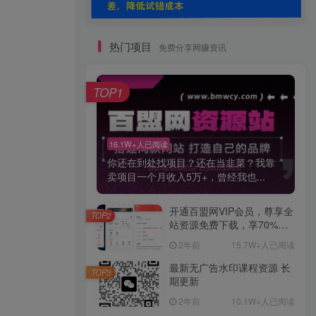
热门项目
免费分享网赚资讯
TOP1
16.1W+人已阅读
你还在到处找项目？还在当韭菜？我靠
卖项目一个月收入5万+，曾经我也...
开通百盟网VIP会员，尊享全
TOP2
站资源免费下载，享70%的
推广提成！！【限时五折优
2年前
15.7W+人已阅读
惠】
最新无广告水印课程资源 长
TOP3
期更新
2年前
10.1W+人已阅读