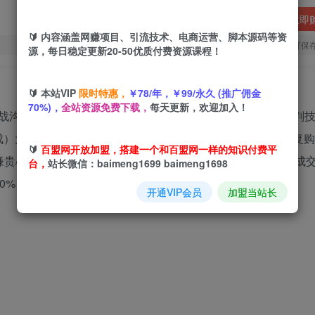
立即
🔰 内容涵盖网赚项目、引流技术、电商运营、脚本源码等资
您当前未登录！建议登陆后购买，可保
源，每日稳定更新20-50优质付费资源课程！
🔰 本站VIP
限时特惠，
￥78/年，￥99/永久 (推广佣金
70%)，
全站资源免费下载，
每天更新，欢迎加入！
战沟通课程，客户心理破防（信任建立/防备解除）、价格谈判
成）为核心模块，通过120节系统化教程，覆盖从初次接触到复
🔰
百盟网开放加盟，搭建一个和百盟网一样的知识付费平
嫌贵/比价/拖延”等），结合真实案例拆解，帮助学员快速提升成
台，
站长微信：baimeng1699 baimeng1698
50%，适合电销、门店销售及大客户经理。
开通VIP会员
加盟当站长