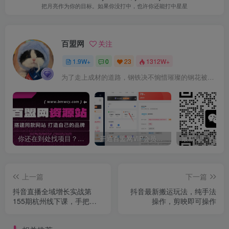
把月亮作为你的目标。如果你没打中，也许你还能打中星星
百盟网
关注
1.9W+
0
23
1312W+
为了走上成材的道路，钢铁决不惋惜璀璨的钢花被遗弃
你还在到处找项目？还在当韭菜？我靠卖项目一个月收入5万+，曾经我也是个失败者。
开通百盟网VIP会员，尊享全站资源免费下载，享70%的推广提成！！【限时五折优惠】
上一篇
下一篇
抖音直播全域增长实战第
抖音最新搬运玩法，纯手法
155期杭州线下课，手把手
操作，剪映即可操作
带你拆解流量玩法+话术模板