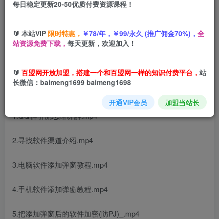
每日稳定更新20-50优质付费资源课程！
您当前未登录！建议登陆后购买，可保存购买订单
🔰 本站VIP
限时特惠，
￥78/年，￥99/永久 (推广佣金70%)，
全
引流系列课16：给软件加弹窗引爆Q群，私域引流利器
站资源免费下载，
每天更新，欢迎加入！
🔰
百盟网开放加盟，搭建一个和百盟网一样的知识付费平台，
站
长微信：baimeng1699 baimeng1698
课程目录
开通VIP会员
加盟当站长
1.QQ群引流思路讲解.mp4
2.寻找软件渠道介绍.mp4
3.电脑软件添加弹窗教程.mp4
4.手机软件添加弹窗教程.mp4
5.把添加弹窗后的软件加密(防PJ)_.mp4