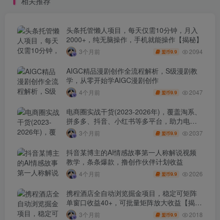
相关推荐
头条托管懒人项目，每天仅需10分钟，月入
2000+，纯无脑操作，手机就能操作【揭秘】
2094
3个月前
9.9
盟币
AIGC精品漫剧创作全流程解析，S级漫剧教
学，从零开始学AIGC漫剧创作
2047
4个月前
9.9
盟币
电商圈实战干货(2023-2026年)，覆盖淘系、
拼多多、抖音、小红书等多平台，助力电商
人避开坑、提效率、稳盈利(更新4月)
2037
3个月前
9.9
盟币
抖音某博主的AI情感故事第一人称解说视频
教学，条条爆款，撸创作伙伴计划收益
2026
4个月前
9.9
盟币
携程酒店全自动浏览掘金项目，稳定可矩阵
单窗口收益40+，可批量矩阵放大收益【揭
秘】
2018
3个月前
9.9
盟币