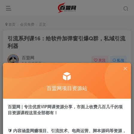
首页
会员免费
正文
引流系列课16：给软件加弹窗引爆Q群，私域引流
利器
百盟网
关注
私信
9个月前更新
467
6
付费阅读
百盟网项目资源站
引流系列课16：给软件加弹窗引爆Q群，私域引流利器
此内容为付费阅读，请付费后查看
9.9
百盟网 | 专注优质VIP网课资源分享，市面上收费几百几千的项
盟币
目资源课程这里全部都有！
免费
免费
年卡会员
永久会员
🔰 内容涵盖网赚项目、引流技术、电商运营、脚本源码等资源，
立即购买