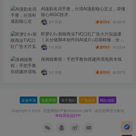
AI漫剧名词手册，分清AI漫剧核心定义，弄懂
核心AIGC技术
2016
3个月前
9.9
盟币
即梦2.0+剪映商业TVC口红广告大片实战课
｜从分镜脚本创作到AI成片+后期精修，全流
程打造品牌级产品广告
2014
1个月前
9.9
盟币
保姆级教程：手把手教你搭建跨境电商专线
2013
3个月前
9.9
盟币
友链申请
-
免责声明
-
关于我们
-
广告合作
-
网站地图
Copyright © 2023 ·
百盟网琼ICP备2024044128号
· 由
百盟网
强力驱动.
本站安全运行中