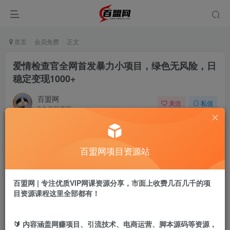
首页
会员免费
正文
爱情检查官全网首发暴力小项目，绿色无风险，日
稳定变现1000+
百盟网
关注
私信
9个月前更新
625
1
付费阅读
百盟网项目资源站
爱情检查官全网首发暴力小项目，绿色无风险，日稳定变现1000+
此内容为付费阅读，请付费后查看
9.9
百盟网 | 专注优质VIP网课资源分享，市面上收费几百几千的项
盟币
目资源课程这里全部都有！
免费
免费
年卡会员
永久会员
🔰 内容涵盖网赚项目、引流技术、电商运营、脚本源码等资源，
立即购买