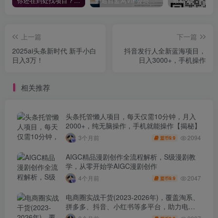
你还在到处找项目？还在当韭菜？我靠卖项目一个月收入5万+，曾经我也是个失败者。
开通百盟网VIP会员，尊享全站资源免费下载，享70%的推广提成！！【限时五折优惠】
上一篇
下一篇
2025ai头条新时代 新手小白
抖音发行人全新蓝海项目，
日入3万！
日入3000+，手机操作
相关推荐
头条托管懒人项目，每天仅需10分钟，月入
2000+，纯无脑操作，手机就能操作【揭秘】
2094
3个月前
9.9
盟币
AIGC精品漫剧创作全流程解析，S级漫剧教
学，从零开始学AIGC漫剧创作
2047
4个月前
9.9
盟币
电商圈实战干货(2023-2026年)，覆盖淘系、
拼多多、抖音、小红书等多平台，助力电商
人避开坑、提效率、稳盈利(更新4月)