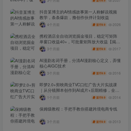
2037
3个月前
9.9
盟币
抖音某博主的AI情感故事第一人称解说视频
教学，条条爆款，撸创作伙伴计划收益
2026
4个月前
9.9
盟币
携程酒店全自动浏览掘金项目，稳定可矩阵
单窗口收益40+，可批量矩阵放大收益【揭
秘】
2017
3个月前
9.9
盟币
AI漫剧名词手册，分清AI漫剧核心定义，弄懂
核心AIGC技术
2016
3个月前
9.9
盟币
即梦2.0+剪映商业TVC口红广告大片实战课
｜从分镜脚本创作到AI成片+后期精修，全流
程打造品牌级产品广告
2014
1个月前
9.9
盟币
保姆级教程：手把手教你搭建跨境电商专线
2013
3个月前
9.9
盟币