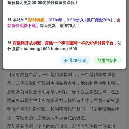
每日稳定更新20-50优质付费资源课程！
您当前未登录！建议登陆后购买，可保存购买订单
🔰 本站VIP
限时特惠，
￥78/年，￥99/永久 (推广佣金70%)，
全
站资源免费下载，
每天更新，欢迎加入！
项目介绍
🔰
百盟网开放加盟，搭建一个和百盟网一样的知识付费平台，
站
这个项目是一个非常小众的蓝海赛道，项目原理很简单，通
长微信：baimeng1699 baimeng1698
过公域平台引流一些怀疑异性出轨的人群，然后卖我们的产
开通VIP会员
加盟当站长
品去帮助他们自行检测或者邮寄贴身衣物我们来帮忙检测。
目前有两款产品，一个是精斑检测卡，一个是精斑检测喷
雾，只需要拿到怀疑对象的贴身衣物，我们利用检测卡和检
测喷雾就可以测出对象是否出轨，像下面这张图这样，左边
两道杠就是衣物上有精斑遗留，怀疑有出轨，右边一道杠说
明没有精斑排除怀疑。检测喷雾原理相同，只需要喷到衣物
上，有精斑的话就会反应出现黄色的斑点。
团队最新内测三个月的稳定项目，利润大到你根本不敢想