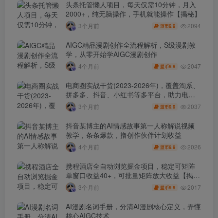
头条托管懒人项目，每天仅需10分钟，月入
2000+，纯无脑操作，手机就能操作【揭秘】
2094
3个月前
9.9
盟币
AIGC精品漫剧创作全流程解析，S级漫剧教
学，从零开始学AIGC漫剧创作
2047
4个月前
9.9
盟币
电商圈实战干货(2023-2026年)，覆盖淘系、
拼多多、抖音、小红书等多平台，助力电商
人避开坑、提效率、稳盈利(更新4月)
2037
3个月前
9.9
盟币
抖音某博主的AI情感故事第一人称解说视频
教学，条条爆款，撸创作伙伴计划收益
2026
4个月前
9.9
盟币
携程酒店全自动浏览掘金项目，稳定可矩阵
单窗口收益40+，可批量矩阵放大收益【揭
秘】
2017
3个月前
9.9
盟币
AI漫剧名词手册，分清AI漫剧核心定义，弄懂
核心AIGC技术