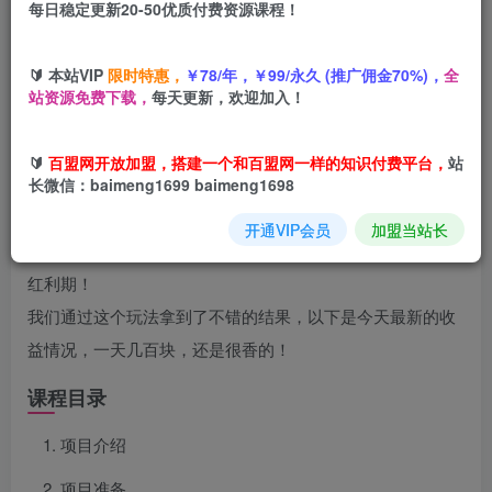
每日稳定更新20-50优质付费资源课程！
您当前未登录！建议登陆后购买，可保存购买订单
🔰 本站VIP
限时特惠，
￥78/年，￥99/永久 (推广佣金70%)，
全
站资源免费下载，
每天更新，欢迎加入！
项目介绍
🔰
百盟网开放加盟，搭建一个和百盟网一样的知识付费平台，
站
相信很多人都知道头条发布微头条，文章，视频都可以挣
长微信：baimeng1699 baimeng1698
钱，但是其实还隐藏着另一种玩法——头条问答，这是今日
开通VIP会员
加盟当站长
头条平台最近新推出的，目前流量跟收益都非常高，属于大
红利期！
我们通过这个玩法拿到了不错的结果，以下是今天最新的收
益情况，一天几百块，还是很香的！
课程目录
项目介绍
项目准备