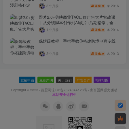
2016
3个月前
9.9
盟币
即梦2.0+剪映商业TVC口红广告大片实战课
｜从分镜脚本创作到AI成片+后期精修，全流
程打造品牌级产品广告
2014
1个月前
9.9
盟币
保姆级教程：手把手教你搭建跨境电商专线
2013
3个月前
9.9
盟币
友链申请
-
免责声明
-
关于我们
-
广告合作
-
网站地图
Copyright © 2023 ·
百盟网琼ICP备2024044128号
· 由
百盟网
强力驱动.
本站安全运行中