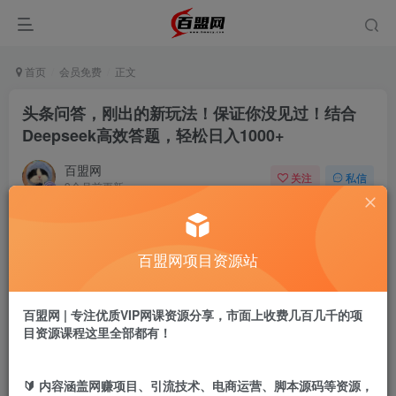
首页
会员免费
正文
头条问答，刚出的新玩法！保证你没见过！结合
Deepseek高效答题，轻松日入1000+
百盟网
关注
私信
9个月前更新
445
20
付费阅读
百盟网项目资源站
头条问答，刚出的新玩法！保证你没见过！结合Deepseek高效答题，轻松日入1000+
此内容为付费阅读，请付费后查看
9.9
百盟网 | 专注优质VIP网课资源分享，市面上收费几百几千的项
盟币
目资源课程这里全部都有！
免费
免费
年卡会员
永久会员
🔰 内容涵盖网赚项目、引流技术、电商运营、脚本源码等资源，
立即购买