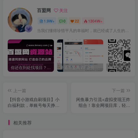
百盟网
关注
1.9W+
0
22
1304W+
当我们懂得珍惜平凡的幸福时，就已经成了人生的赢家
你还在到处找项目？还在当韭菜？我靠卖项目一个月收入5万+，曾经我也是个失败者。
开通百盟网VIP会员，尊享全站资源免费下载，享70%的推广提成！！【限时五折优惠】
上一篇
下一篇
【抖音小游戏自刷项目】小
闲鱼暴力引流+虚拟变现王炸
白福利款，单账号每天挣几
组合！靠全网项目库，轻松
十，多刷多赚
撬动5W+变现
相关推荐