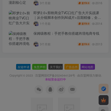
2016
3个月前
9.9
盟币
即梦2.0+剪映商业TVC口红广告大片实战课
｜从分镜脚本创作到AI成片+后期精修，全流
程打造品牌级产品广告
2014
1个月前
9.9
盟币
保姆级教程：手把手教你搭建跨境电商专线
2013
3个月前
9.9
盟币
友链申请
-
免责声明
-
关于我们
-
广告合作
-
网站地图
Copyright © 2023 ·
百盟网琼ICP备2024044128号
· 由
百盟网
强力驱动.
本站安全运行中