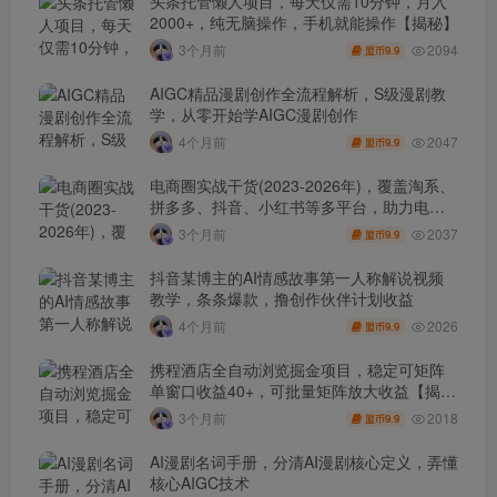
头条托管懒人项目，每天仅需10分钟，月入
2000+，纯无脑操作，手机就能操作【揭秘】
2094
3个月前
9.9
盟币
AIGC精品漫剧创作全流程解析，S级漫剧教
学，从零开始学AIGC漫剧创作
2047
4个月前
9.9
盟币
电商圈实战干货(2023-2026年)，覆盖淘系、
拼多多、抖音、小红书等多平台，助力电商
人避开坑、提效率、稳盈利(更新4月)
2037
3个月前
9.9
盟币
抖音某博主的AI情感故事第一人称解说视频
教学，条条爆款，撸创作伙伴计划收益
2026
4个月前
9.9
盟币
携程酒店全自动浏览掘金项目，稳定可矩阵
单窗口收益40+，可批量矩阵放大收益【揭
秘】
2018
3个月前
9.9
盟币
AI漫剧名词手册，分清AI漫剧核心定义，弄懂
核心AIGC技术