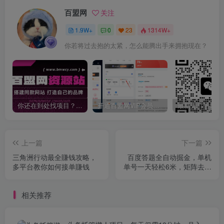
百盟网
关注
1.9W+
0
23
1314W+
你若将过去抱的太紧，怎么能腾出手来拥抱现在？
你还在到处找项目？还在当韭菜？我靠卖项目一个月收入5万+，曾经我也是个失败者。
开通百盟网VIP会员，尊享全站资源免费下载，享70%的推广提成！！【限时五折优惠】
上一篇
下一篇
三角洲行动最全賺钱攻略，
百度答题全自动掘金，单机
多平台教你如何接单賺钱
单号一天轻松6米，矩阵去做
单月稳定3k+，操作简单无脑
去跑【揭秘】
相关推荐