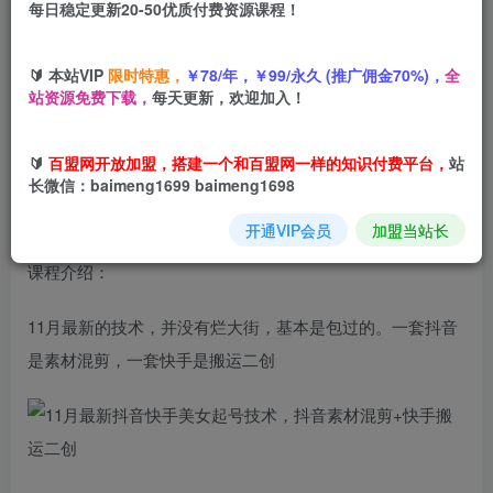
每日稳定更新20-50优质付费资源课程！
您当前未登录！建议登陆后购买，可保存购买订单
🔰 本站VIP
限时特惠，
￥78/年，￥99/永久 (推广佣金70%)，
全
11月最新抖音快手
美女起号技术
，抖音素材混剪+快手搬运
站资源免费下载，
每天更新，欢迎加入！
二创
🔰
百盟网开放加盟，搭建一个和百盟网一样的知识付费平台，
站
长微信：baimeng1699 baimeng1698
开通VIP会员
加盟当站长
课程介绍：
11月最新的技术，并没有烂大街，基本是包过的。一套抖音
是素材混剪，一套快手是搬运二创