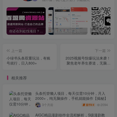
你还在到处找项目？还在当韭菜？我靠卖项目一个月收入5万+，曾经我也是个失败者。
开通百盟网VIP会员，尊享全站资源免费下载，享70%的推广提成！！【限时五折优惠】
上一篇
下一篇
小绿书头条双重玩法，有账
2025视频号惊爆玩法来袭！
号就行，日入800+
聚焦老年养生赛道，无脑搬
运爆款视频，轻松日入
2000+
相关推荐
头条托管懒人项目，每天仅需10分钟，月入
2000+，纯无脑操作，手机就能操作【揭秘】
2094
3个月前
9.9
盟币
AIGC精品漫剧创作全流程解析，S级漫剧教