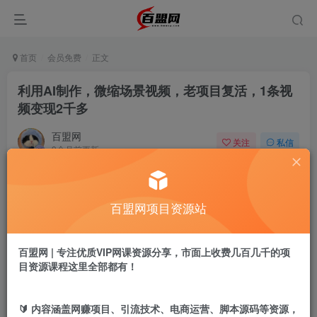
首页
会员免费
正文
利用AI制作，微缩场景视频，老项目复活，1条视
频变现2千多
百盟网
关注
私信
9个月前更新
760
11
付费阅读
百盟网项目资源站
利用AI制作，微缩场景视频，老项目复活，1条视频变现2千多
此内容为付费阅读，请付费后查看
9.9
百盟网 | 专注优质VIP网课资源分享，市面上收费几百几千的项
盟币
目资源课程这里全部都有！
免费
免费
年卡会员
永久会员
🔰 内容涵盖网赚项目、引流技术、电商运营、脚本源码等资源，
立即购买