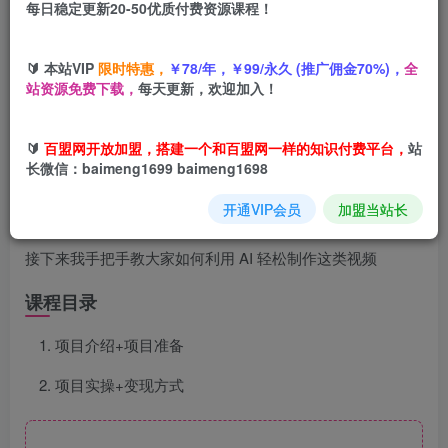
每日稳定更新20-50优质付费资源课程！
您当前未登录！建议登陆后购买，可保存购买订单
🔰 本站VIP
限时特惠，
￥78/年，￥99/永久 (推广佣金70%)，
全
站资源免费下载，
每天更新，欢迎加入！
项目介绍
🔰
百盟网开放加盟，搭建一个和百盟网一样的知识付费平台，
站
这种微缩景观的视频，以前就教过大家，不过以前的 AI 生成
长微信：baimeng1699 baimeng1698
的效果还是不行。
开通VIP会员
加盟当站长
最近又火了，现在的 AI 生成出来就好很多了
接下来我手把手教大家如何利用 AI 轻松制作这类视频
课程目录
项目介绍+项目准备
项目实操+变现方式