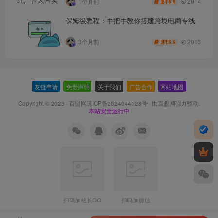
2014
1个月前
9.9
盟币
保姆级教程：手把手教你搭建跨境电商专线
2013
3个月前
9.9
盟币
友链申请
-
免责声明
-
关于我们
-
广告合作
-
网站地图
Copyright © 2023 ·
百盟网琼ICP备2024044128号
· 由
百盟网
强力驱动.
本站安全运行中
扫码加站长QQ
扫码加微信