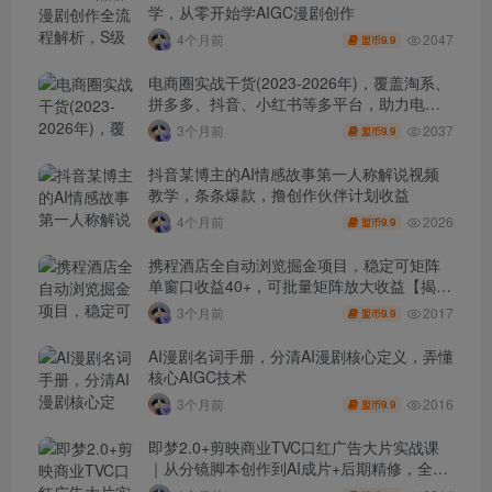
学，从零开始学AIGC漫剧创作
2047
4个月前
9.9
盟币
电商圈实战干货(2023-2026年)，覆盖淘系、
拼多多、抖音、小红书等多平台，助力电商
人避开坑、提效率、稳盈利(更新4月)
2037
3个月前
9.9
盟币
抖音某博主的AI情感故事第一人称解说视频
教学，条条爆款，撸创作伙伴计划收益
2026
4个月前
9.9
盟币
携程酒店全自动浏览掘金项目，稳定可矩阵
单窗口收益40+，可批量矩阵放大收益【揭
秘】
2017
3个月前
9.9
盟币
AI漫剧名词手册，分清AI漫剧核心定义，弄懂
核心AIGC技术
2016
3个月前
9.9
盟币
即梦2.0+剪映商业TVC口红广告大片实战课
｜从分镜脚本创作到AI成片+后期精修，全流
程打造品牌级产品广告