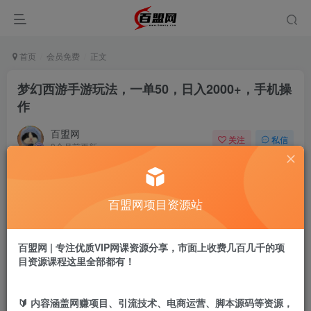
首页
会员免费
正文
梦幻西游手游玩法，一单50，日入2000+，手机操
作
百盟网
关注
私信
9个月前更新
910
17
付费阅读
百盟网项目资源站
梦幻西游手游玩法，一单50，日入2000+，手机操作
此内容为付费阅读，请付费后查看
9.9
百盟网 | 专注优质VIP网课资源分享，市面上收费几百几千的项
盟币
目资源课程这里全部都有！
免费
免费
年卡会员
永久会员
🔰 内容涵盖网赚项目、引流技术、电商运营、脚本源码等资源，
立即购买