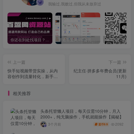
我输过,我败过,但我从未放弃过
你还在到处找项目？还在当韭菜？我靠卖项目一个月收入5万+，曾经我也是个失败者。
开通百盟网VIP会员，尊享全站资源免费下载，享70%的推广提成！！【限时五折优惠】
上一篇
下一篇
快手短视频带货实操，从内
纪主任·拼多多年费会员(更新
容创作到流量转化，新手快
11月)
速上手变现
相关推荐
头条托管懒人项目，每天仅需10分钟，月入
2000+，纯无脑操作，手机就能操作【揭秘】
2092
3个月前
9.9
盟币