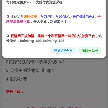
每日稳定更新20-50优质付费资源课程！
您当前未登录！建议登陆后购买，可保存购买订单
🔰 本站VIP
限时特惠，
￥78/年，￥99/永久 (推广佣金70%)，
全
站资源免费下载，
每天更新，欢迎加入！
大家好，今天给大家带来的项目是：梦幻西游手游
🔰
百盟网开放加盟，搭建一个和百盟网一样的知识付费平台，
站
玩法，一单50，日入2000+，手机操作
长微信：baimeng1699 baimeng1698
开通VIP会员
加盟当站长
1项目介绍以及前期准备mp4
2实操视频制作和放单变现mp4
3.实操中的注意事项.mp4
4.后期处理
课程下载：