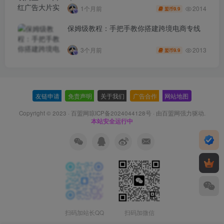
程打造品牌级产品广告
2014
1个月前
9.9
盟币
保姆级教程：手把手教你搭建跨境电商专线
2013
3个月前
9.9
盟币
友链申请
-
免责声明
-
关于我们
-
广告合作
-
网站地图
Copyright © 2023 ·
百盟网琼ICP备2024044128号
· 由
百盟网
强力驱动.
本站安全运行中
扫码加站长QQ
扫码加微信