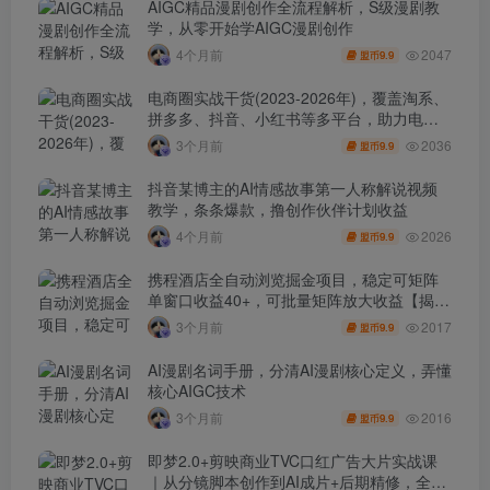
AIGC精品漫剧创作全流程解析，S级漫剧教
学，从零开始学AIGC漫剧创作
2047
4个月前
9.9
盟币
电商圈实战干货(2023-2026年)，覆盖淘系、
拼多多、抖音、小红书等多平台，助力电商
人避开坑、提效率、稳盈利(更新4月)
2036
3个月前
9.9
盟币
抖音某博主的AI情感故事第一人称解说视频
教学，条条爆款，撸创作伙伴计划收益
2026
4个月前
9.9
盟币
携程酒店全自动浏览掘金项目，稳定可矩阵
单窗口收益40+，可批量矩阵放大收益【揭
秘】
2017
3个月前
9.9
盟币
AI漫剧名词手册，分清AI漫剧核心定义，弄懂
核心AIGC技术
2016
3个月前
9.9
盟币
即梦2.0+剪映商业TVC口红广告大片实战课
｜从分镜脚本创作到AI成片+后期精修，全流