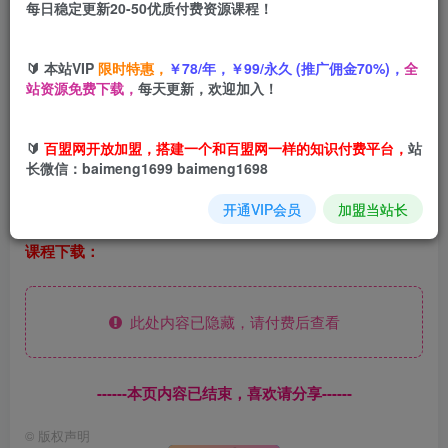
每日稳定更新20-50优质付费资源课程！
您当前未登录！建议登陆后购买，可保存购买订单
🔰 本站VIP
限时特惠，
￥78/年，￥99/永久 (推广佣金70%)，
全
站资源免费下载，
每天更新，欢迎加入！
美金先登计划
🔰
百盟网开放加盟，搭建一个和百盟网一样的知识付费平台，
站
项目介绍：小白日入四位数，来公司学习，学会再
长微信：baimeng1699 baimeng1698
走，公司提供工位和工作餐
开通VIP会员
加盟当站长
课程下载：
此处内容已隐藏，请付费后查看
------本页内容已结束，喜欢请分享------
©
版权声明