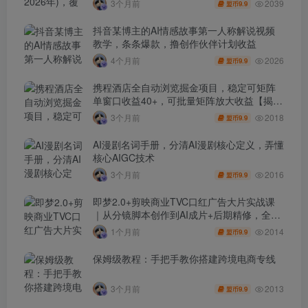
2039
3个月前
9.9
盟币
抖音某博主的AI情感故事第一人称解说视频
教学，条条爆款，撸创作伙伴计划收益
2026
4个月前
9.9
盟币
携程酒店全自动浏览掘金项目，稳定可矩阵
单窗口收益40+，可批量矩阵放大收益【揭
秘】
2018
3个月前
9.9
盟币
AI漫剧名词手册，分清AI漫剧核心定义，弄懂
核心AIGC技术
2016
3个月前
9.9
盟币
即梦2.0+剪映商业TVC口红广告大片实战课
｜从分镜脚本创作到AI成片+后期精修，全流
程打造品牌级产品广告
2014
1个月前
9.9
盟币
保姆级教程：手把手教你搭建跨境电商专线
2013
3个月前
9.9
盟币