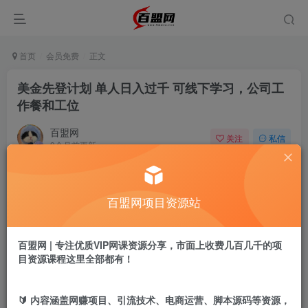
首页
会员免费
正文
美金先登计划 单人日入过千 可线下学习，公司工
作餐和工位
百盟网
关注
私信
9个月前更新
808
6
付费阅读
百盟网项目资源站
美金先登计划 单人日入过千 可线下学习，公司工作餐和工位
此内容为付费阅读，请付费后查看
9.9
百盟网 | 专注优质VIP网课资源分享，市面上收费几百几千的项
盟币
目资源课程这里全部都有！
免费
免费
年卡会员
永久会员
🔰 内容涵盖网赚项目、引流技术、电商运营、脚本源码等资源，
立即购买