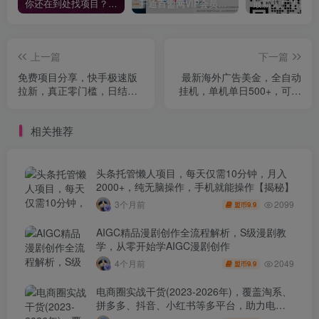
你还在到处找项目？还在当韭菜？我靠卖项目一个月收入5万+，曾经我也是个失败者。
开通百盟网VIP会员，尊享全站资源免费下载，享70%的推广提成！！【限时五折优惠】
上一篇
下一篇
免费项目分享，快手极速版
最新海外广告美金，全自动
拉新，真正零门槛，日结大
挂机，单机单日500+，可矩
几千
阵放大，新手小白轻松上手
相关推荐
头条托管懒人项目，每天仅需10分钟，月入
2000+，纯无脑操作，手机就能操作【揭秘】
2099
3个月前
9.9
盟币
AIGC精品漫剧创作全流程解析，S级漫剧教
学，从零开始学AIGC漫剧创作
2049
4个月前
9.9
盟币
电商圈实战干货(2023-2026年)，覆盖淘系、
拼多多、抖音、小红书等多平台，助力电商
人避开坑、提效率、稳盈利(更新4月)