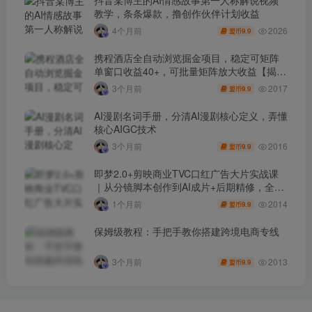
教学，条条爆款，撸创作伙伴计划收益
2026
4个月前
9.9
盟币
携程酒店全自动浏览掘金项目，稳定可矩阵
单窗口收益40+，可批量矩阵放大收益【揭
秘】
2017
3个月前
9.9
盟币
AI漫剧名词手册，分清AI漫剧核心定义，弄懂
核心AIGC技术
2016
3个月前
9.9
盟币
即梦2.0+剪映商业TVC口红广告大片实战课
｜从分镜脚本创作到AI成片+后期精修，全流
程打造品牌级产品广告
2014
1个月前
9.9
盟币
保姆级教程：手把手教你搭建跨境电商专线
2013
3个月前
9.9
盟币