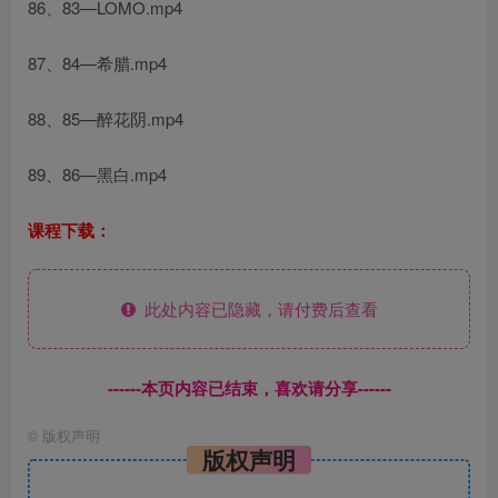
86、83—LOMO.mp4
87、84—希腊.mp4
88、85—醉花阴.mp4
89、86—黑白.mp4
课程下载：
此处内容已隐藏，请付费后查看
------本页内容已结束，喜欢请分享------
©
版权声明
版权声明