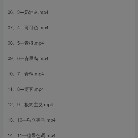
06、3—奶油灰.mp4
07、4—可可色.mp4
08、5—青橙.mp4
09、6—峇里岛.mp4
10、7—青铜.mp4
11、8—博客.mp4
12、9—极简主义.mp4
13、10—独立美学.mp4
14、11—糖果色调.mp4