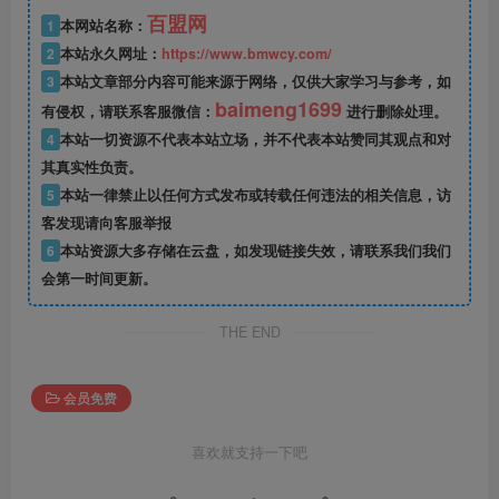
百盟网
1
本网站名称：
2
本站永久网址：
https://www.bmwcy.com/
3
本站文章部分内容可能来源于网络，仅供大家学习与参考，如
baimeng1699
有侵权，请联系客服微信：
进行删除处理。
4
本站一切资源不代表本站立场，并不代表本站赞同其观点和对
其真实性负责。
5
本站一律禁止以任何方式发布或转载任何违法的相关信息，访
客发现请向客服举报
6
本站资源大多存储在云盘，如发现链接失效，请联系我们我们
会第一时间更新。
THE END
会员免费
喜欢就支持一下吧