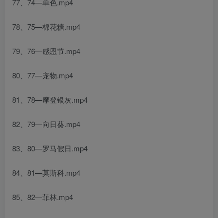
77、74—单色.mp4
78、75—棉花糖.mp4
79、76—感恩节.mp4
80、77—宠物.mp4
81、78—摩登银灰.mp4
82、79—向日葵.mp4
83、80—罗马假日.mp4
84、81—莫斯科.mp4
85、82—菲林.mp4