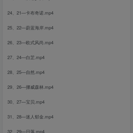
24、21—卡布奇诺.mp4
25、22—蔚蓝海岸.mp4
26、23—欧式风尚.mp4
27、24—白芷.mp4
28、25—自然.mp4
29、26—挪威森林.mp4
30、27—宝贝.mp4
31、28—迷人郁金.mp4
32、29—日落.mp4