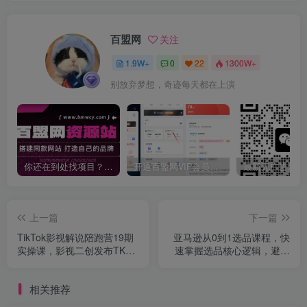
百盟网
关注
1.9W+
0
22
1300W+
别放弃梦想，奇迹每天都在上演
你还在到处找项目？还在当韭菜？我靠卖项目一个月收入5万+，曾经我也是个失败者。
开通百盟网VIP会员，尊享全站资源免费下载，享70%的推广提成！！【限时五折优惠】
上一篇
下一篇
TikTok影视解说陪跑营19期
亚马逊从0到1选品课程，快
实操课，影视二创发布TK賺
速掌握选品核心逻辑，避开
取收益，万播收益50美金
同质化陷阱，精准锁定高潜
力市场
相关推荐