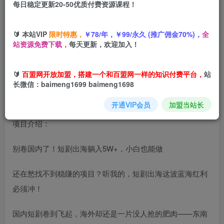
每日稳定更新20-50优质付费资源课程！
您当前未登录！建议登陆后购买，可保存购买订单
🔰 本站VIP
限时特惠，
￥78/年，￥99/永久 (推广佣金70%)，
全
全网独家短剧出海掘金，蓝海红利，单日最高收益5w+，别
站资源免费下载，
每天更新，欢迎加入！
卷国内了【揭秘】
🔰
百盟网开放加盟，搭建一个和百盟网一样的知识付费平台，
站
长微信：baimeng1699 baimeng1698
开通VIP会员
加盟当站长
项目介绍：
别卷国内了！短剧出海躺入5W+，小白也能做
还在愁找不到稳賺的项目？听我的，短剧出海这波蓝海红利
必须冲！
国内短剧卷到飞起，海外却还是一片没人抢的肥肉——东南