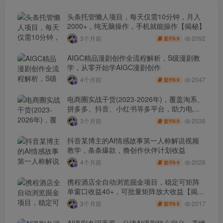
头条托管懒人项目，每天仅需10分钟，月入
2000+，纯无脑操作，手机就能操作【揭秘】
2092
3个月前
9.9
盟币
AIGC精品漫剧创作全流程解析，S级漫剧教
学，从零开始学AIGC漫剧创作
2047
4个月前
9.9
盟币
电商圈实战干货(2023-2026年)，覆盖淘系、
拼多多、抖音、小红书等多平台，助力电商
人避开坑、提效率、稳盈利(更新4月)
2036
3个月前
9.9
盟币
抖音某博主的AI情感故事第一人称解说视频
教学，条条爆款，撸创作伙伴计划收益
2026
4个月前
9.9
盟币
携程酒店全自动浏览掘金项目，稳定可矩阵
单窗口收益40+，可批量矩阵放大收益【揭
秘】
2017
3个月前
9.9
盟币
AI漫剧名词手册，分清AI漫剧核心定义，弄懂