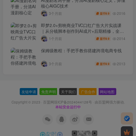
核心AIGC技术
2016
3个月前
9.9
盟币
即梦2.0+剪映商业TVC口红广告大片实战课
｜从分镜脚本创作到AI成片+后期精修，全流
程打造品牌级产品广告
2014
1个月前
9.9
盟币
保姆级教程：手把手教你搭建跨境电商专线
2013
3个月前
9.9
盟币
友链申请
-
免责声明
-
关于我们
-
广告合作
-
网站地图
Copyright © 2023 ·
百盟网琼ICP备2024044128号
· 由
百盟网
强力驱动.
本站安全运行中