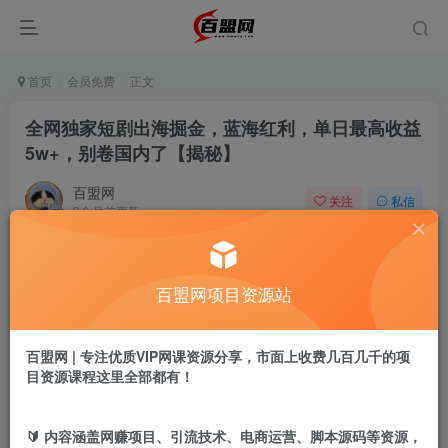
首页
会员免费
正文
全网独家短剧出海掘金，蓝海红利，单日最高收益
5w+，别卷国内了【揭秘】
百盟网
关注
私信
9个月前更新
776
16
付费阅读
百盟网项目资源站
全网独家短剧出海掘金，蓝海红利，单日最高收益5w+，别卷国内了【揭秘】
此内容为付费阅读，请付费后查看
9.9
百盟网 | 专注优质VIP网课资源分享，市面上收费几百几千的项
盟币
目资源课程这里全部都有！
免费
免费
年卡会员
永久会员
🔰 内容涵盖网赚项目、引流技术、电商运营、脚本源码等资源，
立即购买