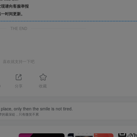
发现请向客服举报
第一时间更新。
THE END
喜欢就支持一下吧
0
分享
收藏
ace, only then the smile is not tired.
梦的最深处，只有微笑不累