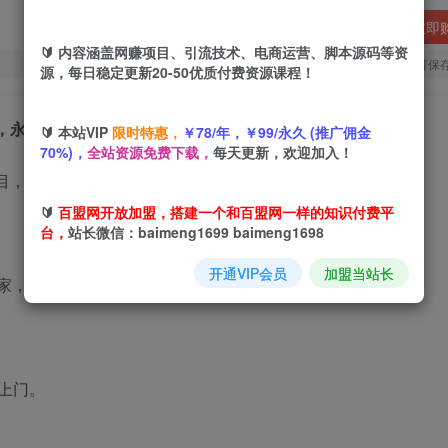
立即
🔰 内容涵盖网赚项目、引流技术、电商运营、脚本源码等资
您当前未登录！建议登陆后购买，可保
源，每日稳定更新20-50优质付费资源课程！
季，永不失业副业
🔰 本站VIP
限时特惠，
￥78/年，￥99/永久 (推广佣金
70%)，
全站资源免费下载，
每天更新，欢迎加入！
🔰
百盟网开放加盟，搭建一个和百盟网一样的知识付费平
台，
站长微信：baimeng1699 baimeng1698
开通VIP会员
加盟当站长
三家，轻松好上手
上门。