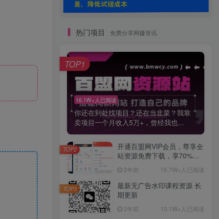
热门项目
免费分享网赚资讯
TOP1
16.1W+人已阅读
你还在到处找项目？还在当韭菜？我靠
卖项目一个月收入5万+，曾经我也...
开通百盟网VIP会员，尊享全
TOP2
站资源免费下载，享70%的
推广提成！！【限时五折优
2年前
15.7W+人已阅读
惠】
最新无广告水印课程资源 长
TOP3
期更新
2年前
10.1W+人已阅读