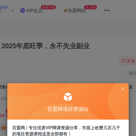
NEW
免费下载
月入5w
程
VIP会员
加盟网站
2025年底旺季，永不失业副业
关注
闲鱼AI写手铺，蓝海绿色项目，一单5张，2025年底旺季，永不失业副业
此内容为付费阅读，请付费后查看
9.9
百盟网项目资源站
盟币
免费
免费
百盟网 | 专注优质VIP网课资源分享，市面上收费几百几千
年卡会员
永久会员
的项目资源课程这里全部都有！