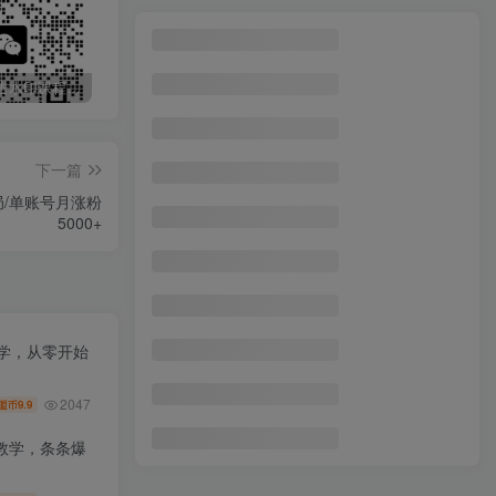
最新无广告水印课程资源 长期更新
免费投稿专区，先看要求在投稿！！！
头条托管懒人项目，每天仅需10分钟，月入2000+，纯无脑操作，手机就能操作【揭秘】
下一篇
局/单账号月涨粉
5000+
教学，从零开始
2047
9.9
盟币
教学，条条爆