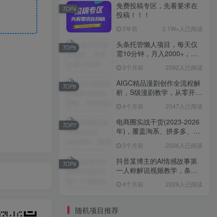
免费投稿专区，先看要求在
TOP4
投稿！！！
2年前
2.1W+人已阅读
头条托管懒人项目，每天仅
TOP5
需10分钟，月入2000+，纯
无脑操作，手机就能操作
3个月前
2092人已阅读
【揭秘】
AIGC精品漫剧创作全流程解
TOP6
析，S级漫剧教学，从零开始
学AIGC漫剧创作
4个月前
2047人已阅读
电商圈实战干货(2023-2026
TOP7
年)，覆盖淘系、拼多多、抖
音、小红书等多平台，助力
3个月前
2036人已阅读
电商人避开坑、提效率、稳
盈利(更新4月)
抖音某博主的AI情感故事第
TOP8
一人称解说视频教学，条条
爆款，撸创作伙伴计划收益
4个月前
2026人已阅读
随机项目推荐