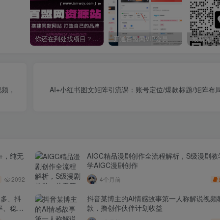
你还在到处找项目？还在当韭菜？我靠卖项目一个月收入5万+，曾经我也是个失败者。
开通百盟网VIP会员，尊享全站资源免费下载，享70%的推广提成！！【限时五折优惠】
视频，
AI+小红书图文矩阵引流课：账号定位/爆款标题/矩阵布
+，纯无
AIGC精品漫剧创作全流程解析，S级漫剧
学AIGC漫剧创作
2092
4个月前
多多、抖
抖音某博主的AI情感故事第一人称解说视频
率、稳盈
款，撸创作伙伴计划收益