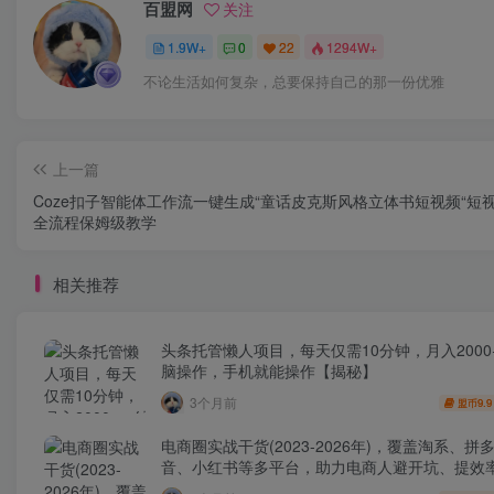
百盟网
关注
1.9W+
0
22
1294W+
不论生活如何复杂，总要保持自己的那一份优雅
上一篇
Coze扣子智能体工作流一键生成“童话皮克斯风格立体书短视频“短
全流程保姆级教学
相关推荐
头条托管懒人项目，每天仅需10分钟，月入2000
脑操作，手机就能操作【揭秘】
3个月前
9.9
盟币
电商圈实战干货(2023-2026年)，覆盖淘系、拼
音、小红书等多平台，助力电商人避开坑、提效
利(更新4月)