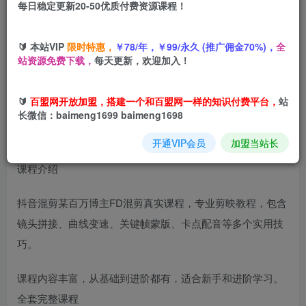
每日稳定更新20-50优质付费资源课程！
您当前未登录！建议登陆后购买，可保存购买订单
🔰 本站VIP
限时特惠，
￥78/年，￥99/永久 (推广佣金70%)，
全
抖音混剪百万博主最新
影视混剪课
，从基础到精通全套实战
站资源免费下载，
每天更新，欢迎加入！
教学（更新）
🔰
百盟网开放加盟，搭建一个和百盟网一样的知识付费平台，
站
长微信：baimeng1699 baimeng1698
开通VIP会员
加盟当站长
课程介绍
抖音混剪某百万博主FD混剪真实课程，专业剪映教程，包含
镜头拼接、曲线变速、关键帧蒙版、卡点配音等多个实用技
巧。
课程内容丰富，从基础到进阶都有，适合新手和进阶学习。
全套完整课程