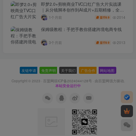
即梦2.0+剪映商业TVC口红广告大片实战课
｜从分镜脚本创作到AI成片+后期精修，全流
程打造品牌级产品广告
2014
1个月前
9.9
盟币
保姆级教程：手把手教你搭建跨境电商专线
2013
3个月前
9.9
盟币
友链申请
-
免责声明
-
关于我们
-
广告合作
-
网站地图
Copyright © 2023 ·
百盟网琼ICP备2024044128号
· 由
百盟网
强力驱动.
本站安全运行中