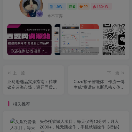
1.9W+
0
22
1304W+
永不言弃
你还在到处找项目？还在当韭菜？我靠卖项目一个月收入5万+，曾经我也是个失败者。
开通百盟网VIP会员，尊享全站资源免费下载，享70%的推广提成！！【限时五折优惠】
上一篇
下一篇
亚马逊选品实操指南：精准
Coze扣子智能体工作流一键
锁定蓝海市场，避开同质化
生成“童话皮克斯风格立体书
竞争，店铺月利润2-5w
短视频“短视频，全流程保姆
级教学
相关推荐
头条托管懒人项目，每天仅需10分钟，月入
2000+，纯无脑操作，手机就能操作【揭秘】