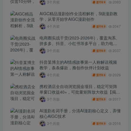
2093
3个月前
9.9
盟币
AIGC精品漫剧创作全流程解析，S级漫剧教
学，从零开始学AIGC漫剧创作
2047
4个月前
9.9
盟币
电商圈实战干货(2023-2026年)，覆盖淘系、
拼多多、抖音、小红书等多平台，助力电商
人避开坑、提效率、稳盈利(更新4月)
2037
3个月前
9.9
盟币
抖音某博主的AI情感故事第一人称解说视频
教学，条条爆款，撸创作伙伴计划收益
2026
4个月前
9.9
盟币
携程酒店全自动浏览掘金项目，稳定可矩阵
单窗口收益40+，可批量矩阵放大收益【揭
秘】
2017
3个月前
9.9
盟币
AI漫剧名词手册，分清AI漫剧核心定义，弄懂
核心AIGC技术
2016
3个月前
9.9
盟币