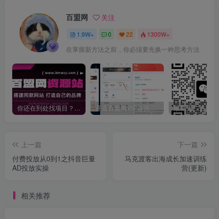
百盟网
关注
1.9W+
0
22
1300W+
在掌握新方法之前，你必须要先换一种思考方法
你还在到处找项目？还在当韭菜？我靠卖项目一个月收入5万+，曾经我也是个失败者。
开通百盟网VIP会员，尊享全站资源免费下载，享70%的推广提成！！【限时五折优惠】
上一篇
下一篇
‌‬‌‍⁤⁣⁤⁢⁤‍‬‬⁤⁣‍‬⁤⁡⁣⁡‌‍⁤⁣‍⁣‌⁢⁢⁡‍⁣⁡付费投放从0到1之抖音巨量
马克渡客出海成长加速训练
AD投放实操
营(更新)
相关推荐