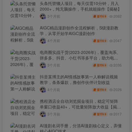
头条托管懒人项目，每天仅需10分钟，月入
2000+，纯无脑操作，手机就能操作【揭秘】
2092
3个月前
9.9
盟币
AIGC精品漫剧创作全流程解析，S级漫剧教
学，从零开始学AIGC漫剧创作
2047
4个月前
9.9
盟币
电商圈实战干货(2023-2026年)，覆盖淘系、
拼多多、抖音、小红书等多平台，助力电商
人避开坑、提效率、稳盈利(更新4月)
2036
3个月前
9.9
盟币
抖音某博主的AI情感故事第一人称解说视频
教学，条条爆款，撸创作伙伴计划收益
2026
4个月前
9.9
盟币
携程酒店全自动浏览掘金项目，稳定可矩阵
单窗口收益40+，可批量矩阵放大收益【揭
秘】
2017
3个月前
9.9
盟币
AI漫剧名词手册，分清AI漫剧核心定义，弄懂
核心AIGC技术