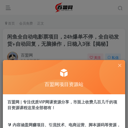
首页
会员免费
正文
闲鱼全自动电影票项目，24h爆单不停，全自动发
货+自动回复，无脑操作，日稳入3张【揭秘】
百盟网
关注
私信
9个月前更新
207
12
付费阅读
百盟网项目资源站
闲鱼全自动电影票项目，24h爆单不停，全自动发货+自动回复，无脑操作，日稳入3张【揭秘】
此内容为付费阅读，请付费后查看
9.9
百盟网 | 专注优质VIP网课资源分享，市面上收费几百几千的项
盟币
目资源课程这里全部都有！
免费
免费
年卡会员
永久会员
🔰 内容涵盖网赚项目、引流技术、电商运营、脚本源码等资源，
立即购买