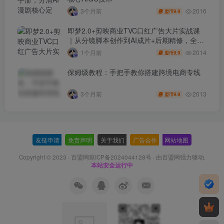
2016
3个月前
9.9
盟币
即梦2.0+剪映商业TVC口红广告大片实战课
｜从分镜脚本创作到AI成片+后期精修，全流
程打造品牌级产品广告
2014
1个月前
9.9
盟币
保姆级教程：手把手教你搭建跨境电商专线
2013
3个月前
9.9
盟币
友链申请
-
免责声明
-
关于我们
-
广告合作
-
网站地图
Copyright © 2023 ·
百盟网琼ICP备2024044128号
· 由
百盟网
强力驱动.
本站安全运行中