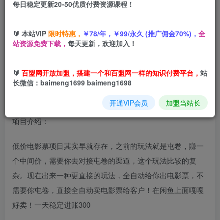
每日稳定更新20-50优质付费资源课程！
您当前未登录！建议登陆后购买，可保存购买订单
🔰 本站VIP
限时特惠，
￥78/年，￥99/永久 (推广佣金70%)，
全
闲鱼全自动电影票项目，24h爆单不停，全自动发货+自动回
站资源免费下载，
每天更新，欢迎加入！
复，无脑操作，日稳入3张【揭秘】
🔰
百盟网开放加盟，搭建一个和百盟网一样的知识付费平台，
站
长微信：baimeng1699 baimeng1698
开通VIP会员
加盟当站长
项目介绍：
低价电影票项目其实早就存在，之前的玩法就是屯卷，賺一
个中间价，需要你去对接屯卷的渠道，这个玩法比较的复
杂。现在出来一种更直接的玩法，全自动给你出电影票，不
需要你屯卷，直接全自动卖电影票给客户！在闲鱼上面嘎嘎
好卖！一天稳定进账300