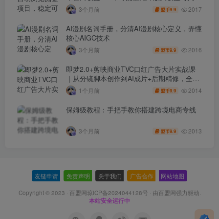
秘】
2017
3个月前
9.9
盟币
AI漫剧名词手册，分清AI漫剧核心定义，弄懂
核心AIGC技术
2016
3个月前
9.9
盟币
即梦2.0+剪映商业TVC口红广告大片实战课
｜从分镜脚本创作到AI成片+后期精修，全流
程打造品牌级产品广告
2014
1个月前
9.9
盟币
保姆级教程：手把手教你搭建跨境电商专线
2013
3个月前
9.9
盟币
友链申请
-
免责声明
-
关于我们
-
广告合作
-
网站地图
Copyright © 2023 ·
百盟网琼ICP备2024044128号
· 由
百盟网
强力驱动.
本站安全运行中