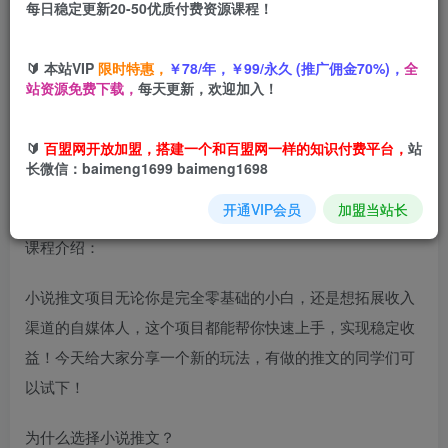
每日稳定更新20-50优质付费资源课程！
您当前未登录！建议登陆后购买，可保存购买订单
🔰 本站VIP
限时特惠，
￥78/年，￥99/永久 (推广佣金70%)，
全
小说推文之知乎双图文爆款玩法实操课，从0到1教你做，新
站资源免费下载，
每天更新，欢迎加入！
手也能快速爆单
🔰
百盟网开放加盟，搭建一个和百盟网一样的知识付费平台，
站
长微信：baimeng1699 baimeng1698
开通VIP会员
加盟当站长
课程介绍：
小说推文项目无论你是完全零基础的小白，还是想拓展收入
渠道的自媒体人，这个项目都能帮你快速上手，实现稳定收
益！今天给大家分享一个新的玩法，有做的推文的同学们可
以试下！
为什么选择小说推文？