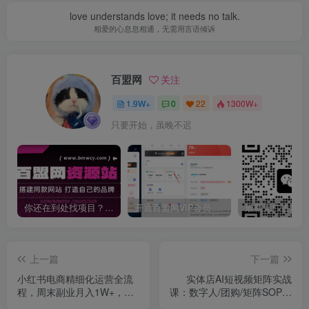
love understands love; it needs no talk.
相爱的心息息相通，无需用言语倾诉
百盟网
关注
1.9W+
0
22
1300W+
只要开始，虽晚不迟
你还在到处找项目？还在当韭菜？我靠卖项目一个月收入5万+，曾经我也是个失败者。
开通百盟网VIP会员，尊享全站资源免费下载，享70%的推广提成！！【限时五折优惠】
上一篇
下一篇
小红书电商精细化运营全流
实体店AI短视频矩阵实战
程，周末副业月入1W+，全
课：数字人/团购/矩阵SOP，
套方法都在这了
引流成本降70%销量翻3倍