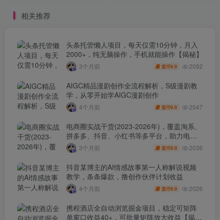
相关推荐
头条托管懒人项目，每天仅需10分钟，月入
2000+，纯无脑操作，手机就能操作【揭秘】
2092
3个月前
9.9
盟币
AIGC精品漫剧创作全流程解析，S级漫剧教
学，从零开始学AIGC漫剧创作
2047
4个月前
9.9
盟币
电商圈实战干货(2023-2026年)，覆盖淘系、
拼多多、抖音、小红书等多平台，助力电商
人避开坑、提效率、稳盈利(更新4月)
2036
3个月前
9.9
盟币
抖音某博主的AI情感故事第一人称解说视频
教学，条条爆款，撸创作伙伴计划收益
2026
4个月前
9.9
盟币
携程酒店全自动浏览掘金项目，稳定可矩阵
单窗口收益40+，可批量矩阵放大收益【揭