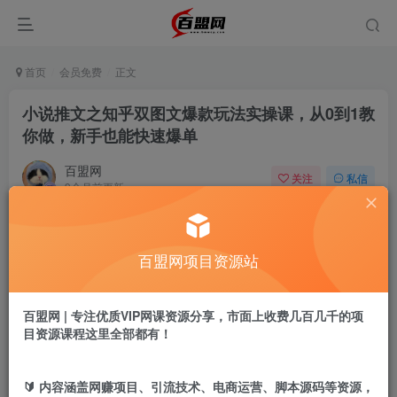
首页
会员免费
正文
小说推文之知乎双图文爆款玩法实操课，从0到1教
你做，新手也能快速爆单
百盟网
关注
私信
9个月前更新
88
12
付费阅读
百盟网项目资源站
小说推文之知乎双图文爆款玩法实操课，从0到1教你做，新手也能快速爆单
此内容为付费阅读，请付费后查看
9.9
百盟网 | 专注优质VIP网课资源分享，市面上收费几百几千的项
盟币
目资源课程这里全部都有！
免费
免费
年卡会员
永久会员
🔰 内容涵盖网赚项目、引流技术、电商运营、脚本源码等资源，
立即购买