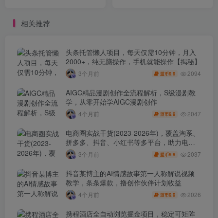
教达人,带娃+创收两不误
相关推荐
头条托管懒人项目，每天仅需10分钟，月入
2000+，纯无脑操作，手机就能操作【揭秘】
2094
3个月前
9.9
盟币
AIGC精品漫剧创作全流程解析，S级漫剧教
学，从零开始学AIGC漫剧创作
2047
4个月前
9.9
盟币
电商圈实战干货(2023-2026年)，覆盖淘系、
拼多多、抖音、小红书等多平台，助力电商
人避开坑、提效率、稳盈利(更新4月)
2037
3个月前
9.9
盟币
抖音某博主的AI情感故事第一人称解说视频
教学，条条爆款，撸创作伙伴计划收益
2026
4个月前
9.9
盟币
携程酒店全自动浏览掘金项目，稳定可矩阵