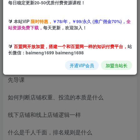
每日稳定更新20-50优质付费资源课程！
您当前未登录！建议登陆后购买，可保存购买订单
🔰 本站VIP
限时特惠，
￥78/年，￥99/永久 (推广佣金70%)，
全
站资源免费下载，
每天更新，欢迎加入！
课程主要是以付费流快速提升店铺权重、快速做到
🔰
百盟网开放加盟，搭建一个和百盟网一样的知识付费平台，
站
头部，带动自然流，付费和自然流双向反哺，从而
长微信：baimeng1699 baimeng1698
让店铺进入一个良性循环。
开通VIP会员
加盟当站长
先导课
如何判断店铺权重、投流的本质是什么
线下店铺和线上店铺逻辑一样
什么是千人千面，排名规则是什么