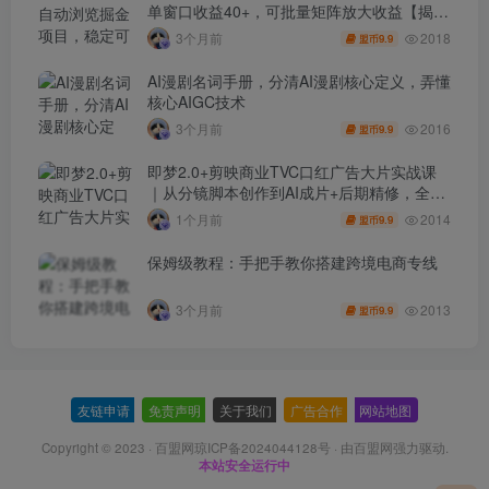
单窗口收益40+，可批量矩阵放大收益【揭
秘】
2018
3个月前
9.9
盟币
AI漫剧名词手册，分清AI漫剧核心定义，弄懂
核心AIGC技术
2016
3个月前
9.9
盟币
即梦2.0+剪映商业TVC口红广告大片实战课
｜从分镜脚本创作到AI成片+后期精修，全流
程打造品牌级产品广告
2014
1个月前
9.9
盟币
保姆级教程：手把手教你搭建跨境电商专线
2013
3个月前
9.9
盟币
友链申请
-
免责声明
-
关于我们
-
广告合作
-
网站地图
Copyright © 2023 ·
百盟网琼ICP备2024044128号
· 由
百盟网
强力驱动.
本站安全运行中