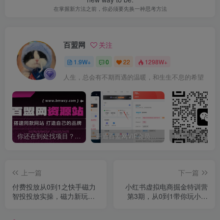
在掌握新方法之前，你必须要先换一种思考方法
百盟网
关注
1.9W+
0
22
1298W+
人生，总会有不期而遇的温暖，和生生不息的希望
你还在到处找项目？还在当韭菜？我靠卖项目一个月收入5万+，曾经我也是个失败者。
开通百盟网VIP会员，尊享全站资源免费下载，享70%的推广提成！！【限时五折优惠】
上一篇
下一篇
⁤‍⁤⁢⁤‬⁤‌⁢⁣‍‬⁤⁣‬⁤‬⁣‬⁤‬‍‍⁢‬⁡⁢⁣⁢‍⁤‬‬‌⁣付费投放从0到1之快手磁力
小红书虚拟电商掘金特训营
智投投放实操，磁力新玩
第3期，从0到1带你玩小红
法，智投新赛道
书虚拟店铺