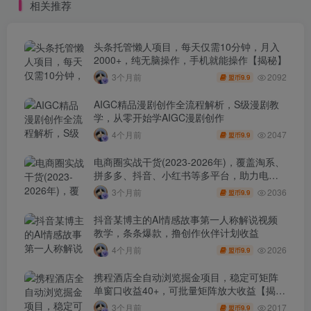
相关推荐
头条托管懒人项目，每天仅需10分钟，月入
2000+，纯无脑操作，手机就能操作【揭秘】
2092
3个月前
9.9
盟币
AIGC精品漫剧创作全流程解析，S级漫剧教
学，从零开始学AIGC漫剧创作
2047
4个月前
9.9
盟币
电商圈实战干货(2023-2026年)，覆盖淘系、
拼多多、抖音、小红书等多平台，助力电商
人避开坑、提效率、稳盈利(更新4月)
2036
3个月前
9.9
盟币
抖音某博主的AI情感故事第一人称解说视频
教学，条条爆款，撸创作伙伴计划收益
2026
4个月前
9.9
盟币
携程酒店全自动浏览掘金项目，稳定可矩阵
单窗口收益40+，可批量矩阵放大收益【揭
秘】
2017
3个月前
9.9
盟币