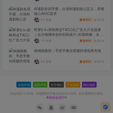
AI漫剧名词手册，分清AI漫剧核心定义，弄懂
核心AIGC技术
2016
3个月前
9.9
盟币
即梦2.0+剪映商业TVC口红广告大片实战课
｜从分镜脚本创作到AI成片+后期精修，全流
程打造品牌级产品广告
2014
1个月前
9.9
盟币
保姆级教程：手把手教你搭建跨境电商专线
2013
3个月前
9.9
盟币
友链申请
-
免责声明
-
关于我们
-
广告合作
-
网站地图
Copyright © 2023 ·
百盟网琼ICP备2024044128号
· 由
百盟网
强力驱动.
本站安全运行中