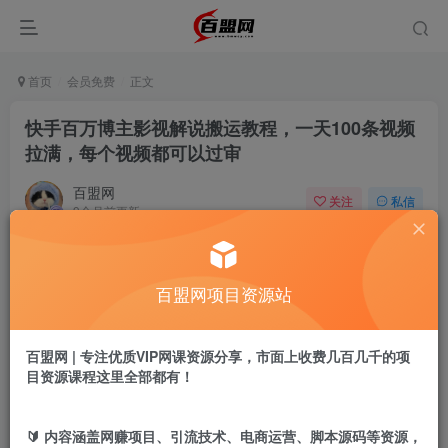
首页
会员免费
正文
快手百万博主影视解说搬运教程，一天100条视频
拉满，每个视频都可以过审
百盟网
关注
私信
9个月前更新
946
14
付费阅读
百盟网项目资源站
快手百万博主影视解说搬运教程，一天100条视频拉满，每个视频都可以过审
此内容为付费阅读，请付费后查看
9.9
百盟网 | 专注优质VIP网课资源分享，市面上收费几百几千的项
盟币
目资源课程这里全部都有！
免费
免费
年卡会员
永久会员
🔰 内容涵盖网赚项目、引流技术、电商运营、脚本源码等资源，
立即购买