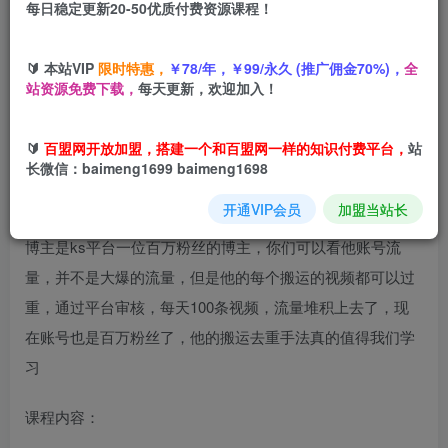
每日稳定更新20-50优质付费资源课程！
您当前未登录！建议登陆后购买，可保存购买订单
🔰 本站VIP
限时特惠，
￥78/年，￥99/永久 (推广佣金70%)，
全
快手百万博主
影视解说搬运教程
，一天100条视频拉满，每
站资源免费下载，
每天更新，欢迎加入！
个视频都可以过审
🔰
百盟网开放加盟，搭建一个和百盟网一样的知识付费平台，
站
长微信：baimeng1699 baimeng1698
开通VIP会员
加盟当站长
博主是ks平台一位百万粉丝的博主，你们可以看他账号流
量，并不是大爆的流量，但是他的每个搬运的视频都可以过
重，通过平台审核，每天100条视频，流量堆积上去了，现
在账号也是百万粉丝了，他的搬运去重手法真的值得我们学
习
课程内容：