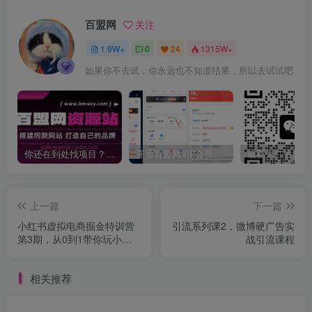
百盟网
关注
1.9W+
0
24
1315W+
如果你不去试，你永远也不知道结果，所以去试试吧
你还在到处找项目？还在当韭菜？我靠卖项目一个月收入5万+，曾经我也是个失败者。
开通百盟网VIP会员，尊享全站资源免费下载，享70%的推广提成！！【限时五折优惠】
上一篇
下一篇
小红书虚拟电商掘金特训营
引流系列课2，微博硬广告实
第3期，从0到1带你玩小红
战引流课程
书虚拟店铺
相关推荐