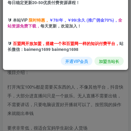
每日稳定更新20-50优质付费资源课程！
您当前未登录！建议登陆后购买，可保存购买订单
🔰 本站VIP
限时特惠，
￥78/年，￥99/永久 (推广佣金70%)，
全
淘宝无人直播带货，不需要出镜，不需要讲话，电脑全天开
站资源免费下载，
每天更新，欢迎加入！
播，轻松上手，日入1k+【揭秘】
🔰
百盟网开放加盟，搭建一个和百盟网一样的知识付费平台，
站
长微信：baimeng1699 baimeng1698
开通VIP会员
加盟当站长
项目介绍：
打开淘宝100%都是需要买东西的人，不像其他平台，抖音快
手，大部分进直播问只是一个娱乐。无人直播不需要出镜，
不需要讲话，只要电脑设置好开播就可以了。按照我的操作
来就能出单钱
要求非常低，很适合宝妈学生副业·人货场