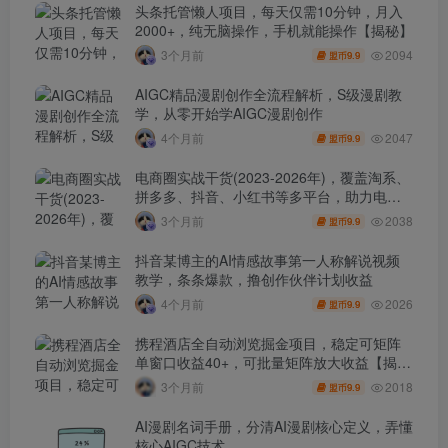
头条托管懒人项目，每天仅需10分钟，月入
2000+，纯无脑操作，手机就能操作【揭秘】
2094
3个月前
9.9
盟币
AIGC精品漫剧创作全流程解析，S级漫剧教
学，从零开始学AIGC漫剧创作
2047
4个月前
9.9
盟币
电商圈实战干货(2023-2026年)，覆盖淘系、
拼多多、抖音、小红书等多平台，助力电商
人避开坑、提效率、稳盈利(更新4月)
2038
3个月前
9.9
盟币
抖音某博主的AI情感故事第一人称解说视频
教学，条条爆款，撸创作伙伴计划收益
2026
4个月前
9.9
盟币
携程酒店全自动浏览掘金项目，稳定可矩阵
单窗口收益40+，可批量矩阵放大收益【揭
秘】
2018
3个月前
9.9
盟币
AI漫剧名词手册，分清AI漫剧核心定义，弄懂
核心AIGC技术