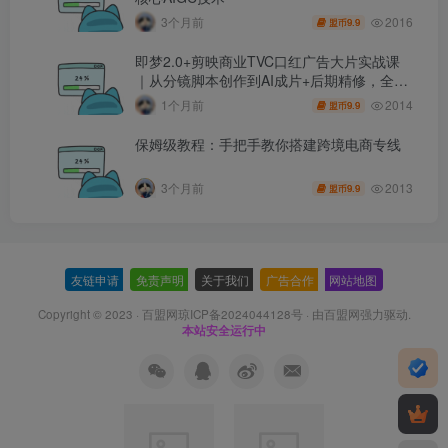
2016
3个月前
9.9
盟币
即梦2.0+剪映商业TVC口红广告大片实战课
｜从分镜脚本创作到AI成片+后期精修，全流
程打造品牌级产品广告
2014
1个月前
9.9
盟币
保姆级教程：手把手教你搭建跨境电商专线
2013
3个月前
9.9
盟币
友链申请
-
免责声明
-
关于我们
-
广告合作
-
网站地图
Copyright © 2023 ·
百盟网琼ICP备2024044128号
· 由
百盟网
强力驱动.
本站安全运行中