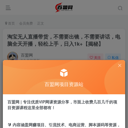
首页
会员免费
正文
淘宝无人直播带货，不需要出镜，不需要讲话，电
脑全天开播，轻松上手，日入1k+【揭秘】
百盟网
关注
私信
9个月前更新
527
4
付费阅读
百盟网项目资源站
淘宝无人直播带货，不需要出镜，不需要讲话，电脑全天开播，轻松上手，日入1k+【揭秘】
此内容为付费阅读，请付费后查看
9.9
百盟网 | 专注优质VIP网课资源分享，市面上收费几百几千的项
盟币
目资源课程这里全部都有！
免费
免费
年卡会员
永久会员
🔰 内容涵盖网赚项目、引流技术、电商运营、脚本源码等资源，
立即购买