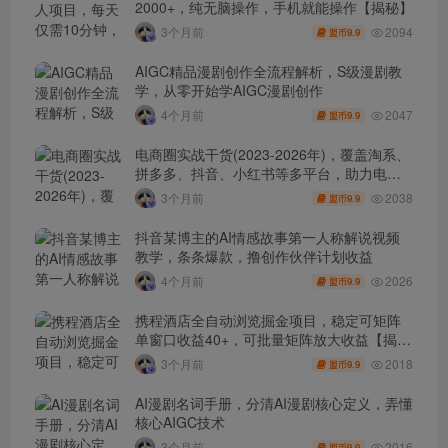
2000+，纯无脑操作，手机就能操作【揭秘】
2094
3个月前
9.9
盟币
AIGC精品漫剧创作全流程解析，S级漫剧教
学，从零开始学AIGC漫剧创作
2047
4个月前
9.9
盟币
电商圈实战干货(2023-2026年)，覆盖淘系、
拼多多、抖音、小红书等多平台，助力电商
人避开坑、提效率、稳盈利(更新4月)
2038
3个月前
9.9
盟币
抖音某博主的AI情感故事第一人称解说视频
教学，条条爆款，撸创作伙伴计划收益
2026
4个月前
9.9
盟币
携程酒店全自动浏览掘金项目，稳定可矩阵
单窗口收益40+，可批量矩阵放大收益【揭
秘】
2018
3个月前
9.9
盟币
AI漫剧名词手册，分清AI漫剧核心定义，弄懂
核心AIGC技术
2016
3个月前
9.9
盟币