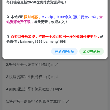
您当前未登录！建议登陆后购买，可保存购买订单
每日稳定更新20-50优质付费资源课程！
引流系列课4，
知乎精准引流技术
视频教程
🔰 本站VIP
限时特惠，
￥78/年，￥99/永久 (推广佣金70%)，
全
站资源免费下载，
每天更新，欢迎加入！
🔰
百盟网开放加盟，搭建一个和百盟网一样的知识付费平台，
站
课程内容：
长微信：baimeng1699 baimeng1698
开通VIP会员
加盟当站长
1.为什么要用知乎引流(1).mp4
2.账号注册和设置的问题(1).mp4
3.快速提高知乎账号权重(1).mp4
4.如何通过知乎引流到微信(1).mp4
5.快速写一篇高排名伪原创文章(1).mp4