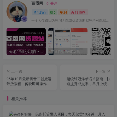
百盟网
关注
1.9W+
0
24
1315W+
一个人仅仅因为软弱无能或优柔寡断就完全可能招致痛苦
你还在到处找项目？还在当韭菜？我靠卖项目一个月收入5万+，曾经我也是个失败者。
开通百盟网VIP会员，尊享全站资源免费下载，享70%的推广提成！！【限时五折优惠】
上一篇
下一篇
25年10月最新抖音二创搬运
超级销冠爆单话术指南：快
带货教程，剪映即可操作，
速提升成交率，单月业绩提
可过抖加
升200%，复购率增长50%
相关推荐
头条托管懒人项目，每天仅需10分钟，月入