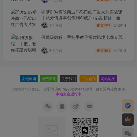
即梦2.0+剪映商业TVC口红广告大片实战课
｜从分镜脚本创作到AI成片+后期精修，全流
程打造品牌级产品广告
2014
1个月前
9.9
盟币
保姆级教程：手把手教你搭建跨境电商专线
2013
3个月前
9.9
盟币
友链申请
-
免责声明
-
关于我们
-
广告合作
-
网站地图
Copyright © 2023 ·
百盟网琼ICP备2024044128号
· 由
百盟网
强力驱动.
本站安全运行中