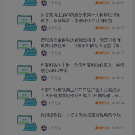
人避开坑、提效率、稳盈利(更新4月)
2036
3个月前
9.9
盟币
抖音某博主的AI情感故事第一人称解说视频
教学，条条爆款，撸创作伙伴计划收益
2026
4个月前
9.9
盟币
携程酒店全自动浏览掘金项目，稳定可矩阵
单窗口收益40+，可批量矩阵放大收益【揭
秘】
2017
3个月前
9.9
盟币
AI漫剧名词手册，分清AI漫剧核心定义，弄懂
核心AIGC技术
2016
3个月前
9.9
盟币
即梦2.0+剪映商业TVC口红广告大片实战课
｜从分镜脚本创作到AI成片+后期精修，全流
程打造品牌级产品广告
2014
1个月前
9.9
盟币
保姆级教程：手把手教你搭建跨境电商专线
2013
3个月前
9.9
盟币