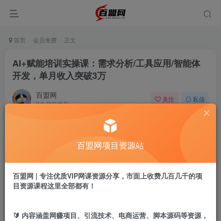
首页
会员免费
正文
AI+赋能培训实操课：需求分析/工具应用/智能体
开发，单月收入突破3万
百盟网
关注
私信
9个月前更新
520
14
付费阅读
百盟网项目资源站
AI+赋能培训实操课：需求分析/工具应用/智能体开发，单月收入突破3万
此内容为付费阅读，请付费后查看
9.9
百盟网 | 专注优质VIP网课资源分享，市面上收费几百几千的项
盟币
目资源课程这里全部都有！
免费
免费
年卡会员
永久会员
🔰 内容涵盖网赚项目、引流技术、电商运营、脚本源码等资源，
立即购买