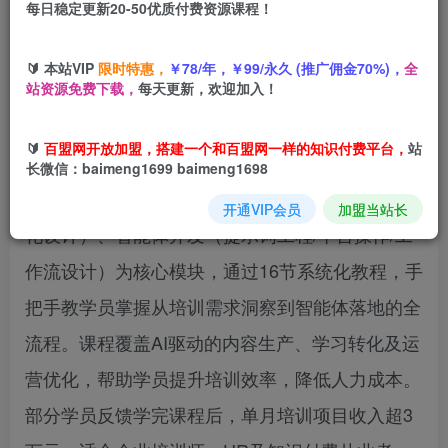
每日稳定更新20-50优质付费资源课程！
您当前未登录！建议登陆后购买，可保存购买订单
🔰 本站VIP
限时特惠，
￥78/年，￥99/永久 (推广佣金70%)，
全
站资源免费下载，
每天更新，欢迎加入！
《AI+赋能培训课》是一门聚焦AI技术在企业培训
🔰
百盟网开放加盟，搭建一个和百盟网一样的知识付费平台，
站
全场景落地的实战课程，以‌需求分析（战略/组织/
长微信：baimeng1699 baimeng1698
员工层）、AI工具应用（内容生成/课件制作/游戏
开通VIP会员
加盟当站长
化设计）、智能体开发（提示词工程/平台操作/工
作流设计）‌为核心模块，通过16节系统化教程，手
把手教学员掌握从培训需求洞察到智能体落地的全
流程。课程覆盖AI驱动的内容生产、学习转化及运
营优化，帮助学员提升培训效率，降低人力成本。
部分学员反馈学完课程后，单月培训项目收入超3