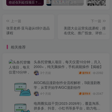
你还在到处找项目？还在当韭菜？我靠卖项目一个月收入5万+，曾经我也是个失败者。
开通百盟网VIP会员，尊享全站资源免费下载，享70%的推广提成！！【限时五折优惠】
上一篇
下一篇
张景老师·亚马逊从0到1选品
美团大众运营实战课程，排
课程
名优化、推广投放、评价管
理，助力店铺业绩倍增
相关推荐
头条托管懒人项目，每天仅需10分钟，月入
2000+，纯无脑操作，手机就能操作【揭秘】
2092
3个月前
9.9
盟币
AIGC精品漫剧创作全流程解析，S级漫剧教
学，从零开始学AIGC漫剧创作
2047
4个月前
9.9
盟币
电商圈实战干货(2023-2026年)，覆盖淘系、
拼多多、抖音、小红书等多平台，助力电商