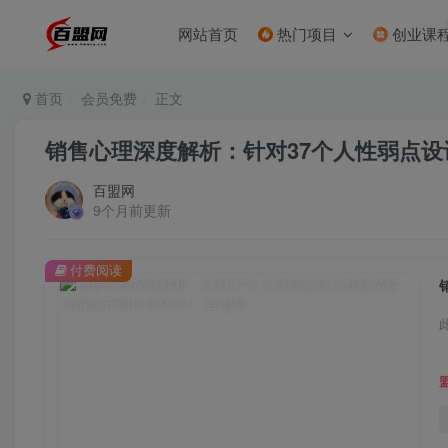
网站首页
热门项目
创业课
首页
会员免费
正文
销售心理深度解析：针对37个人性弱点
百盟网
9个月前更新
付费阅读