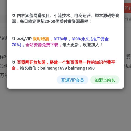
立即
🔰 内容涵盖网赚项目、引流技术、电商运营、脚本源码等资
您当前未登录！建议登陆后购买，可保
源，每日稳定更新20-50优质付费资源课程！
🔰 本站VIP
限时特惠，
￥78/年，￥99/永久 (推广佣金
70%)，
全站资源免费下载，
每天更新，欢迎加入！
解36个人性核心密码，包括自私自利、贪得无厌、好色之心、爱
🔰
百盟网开放加盟，搭建一个和百盟网一样的知识付费平
如何精准把握客户心理弱点，设计针对性成交策略，学员掌握后
台，
站长微信：baimeng1699 baimeng1698
5万的销售业绩。
开通VIP会员
加盟当站长