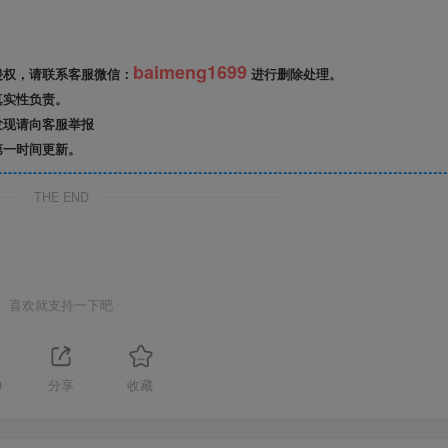
baimeng1699
侵权，请联系客服微信：
进行删除处理。
真实性负责。
发现请向客服举报
第一时间更新。
THE END
喜欢就支持一下吧
0
分享
收藏