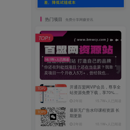
热门项目
免费分享网赚资讯
TOP1
16.1W+人已阅读
你还在到处找项目？还在当韭菜？我靠
卖项目一个月收入5万+，曾经我也...
开通百盟网VIP会员，尊享全
TOP2
站资源免费下载，享70%的
推广提成！！【限时五折优
2年前
15.7W+人已阅读
惠】
最新无广告水印课程资源 长
TOP3
期更新
2年前
10.1W+人已阅读