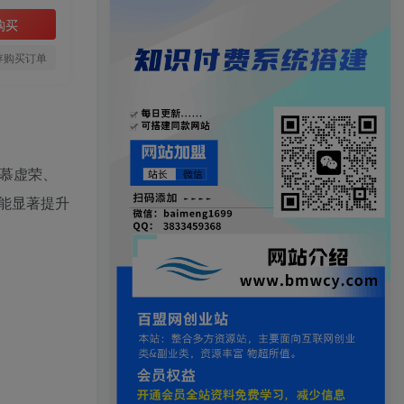
购买
存购买订单
慕虚荣、
能显著提升